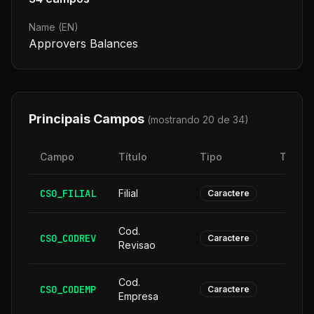
Name (EN)
Approvers Balances
Principais Campos
(mostrando 20 de
34
)
Campo
Título
Tipo
Taman
CS0_FILIAL
Filial
Caractere
Cod.
CS0_CODREV
Caractere
Revisao
Cod.
CS0_CODEMP
Caractere
Empresa