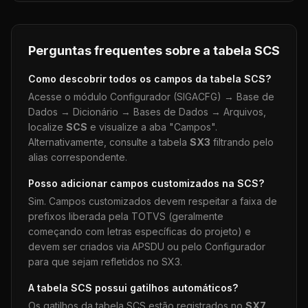
Perguntas frequentes sobre a tabela
SCS
Como descobrir todos os campos da tabela
SCS
?
Acesse o módulo Configurador (SIGACFG) → Base de
Dados → Dicionário → Bases de Dados → Arquivos,
localize
SCS
e visualize a aba "Campos".
Alternativamente, consulte a tabela
SX3
filtrando pelo
alias correspondente.
Posso adicionar campos customizados na
SCS
?
Sim. Campos customizados devem respeitar a faixa de
prefixos liberada pela TOTVS (geralmente
começando com letras específicas do projeto) e
devem ser criados via APSDU ou pelo Configurador
para que sejam refletidos no SX3.
A tabela
SCS
possui gatilhos automáticos?
Os gatilhos da tabela
SCS
estão registrados no
SX7
.