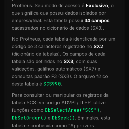
Protheus.
Seu modo de acesso é
Exclusivo
, o
que significa que
possui dados isolados por
empresa/filial
.
Esta tabela possui
34
campos
cadastrados no dicionário de dados (SX3).
No Protheus, cada tabela é identificada por um
código de 3 caracteres registrado no
SX2
(dicionário de tabelas). Os campos de cada
tabela são definidos no
SX3
, com suas
validações, gatilhos automáticos (SX7) e
consultas padrão F3 (SXB).
O arquivo físico
desta tabela é
SCS990
.
Para consultar ou manipular os registros da
tabela
SCS
em código ADVPL/TLPP, utilize
funções como
DbSelectArea("
SCS
")
,
DbSetOrder()
e
DbSeek()
.
Em inglês, esta
tabela é conhecida como "
Approvers