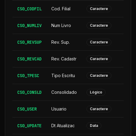
CS0_CODFIL
Cod. Filial
Caractere
CS0_NUMLIV
Num Livro
Caractere
CS0_REVSUP
Rev. Sup.
Caractere
CS0_REVCAD
Rev. Cadastr
Caractere
CS0_TPESC
Tipo Escritu
Caractere
CS0_CONSLD
Consolidado
Lógico
CS0_USER
Usuario
Caractere
CS0_UPDATE
Dt Atualizac
Data