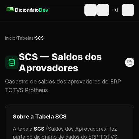
Pular para o conteúdo
Dicionário
Dev
Início
/
Tabelas
/
SCS
SCS
— Saldos dos
Aprovadores
Cadastro de
saldos dos aprovadores
do ERP
TOTVS Protheus
Sobre a Tabela
SCS
A tabela
SCS
(Saldos dos Aprovadores)
faz
parte do dicionário de dados do ERP TOTVS