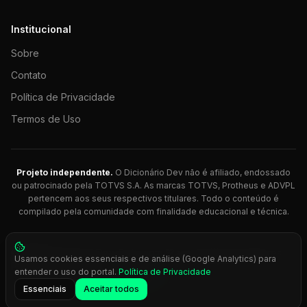
Institucional
Sobre
Contato
Política de Privacidade
Termos de Uso
Projeto independente.
O Dicionário Dev não é afiliado, endossado
ou patrocinado pela TOTVS S.A. As marcas TOTVS, Protheus e ADVPL
pertencem aos seus respectivos titulares. Todo o conteúdo é
compilado pela comunidade com finalidade educacional e técnica.
© 2026 Dicionário Dev. Feito com 💚 para desenvolvedores
Usamos cookies essenciais e de análise (Google Analytics) para
Protheus.
entender o uso do portal.
Política de Privacidade
Press
Ctrl+K
para busca rápida
Essenciais
Aceitar todos