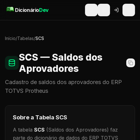
Pular para o conteúdo
Dicionário
Dev
Início
/
Tabelas
/
SCS
SCS
— Saldos dos
Aprovadores
Cadastro de
saldos dos aprovadores
do ERP
TOTVS Protheus
Sobre a Tabela
SCS
A tabela
SCS
(Saldos dos Aprovadores)
faz
parte do dicionário de dados do ERP TOTVS