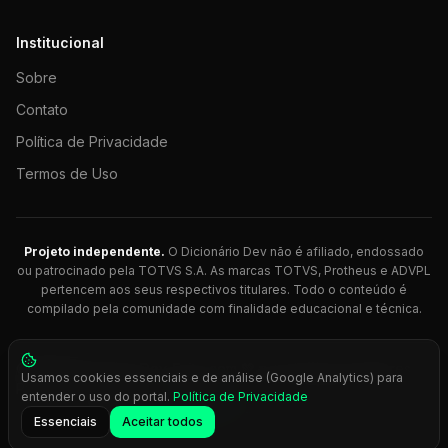
Institucional
Sobre
Contato
Política de Privacidade
Termos de Uso
Projeto independente.
O Dicionário Dev não é afiliado, endossado
ou patrocinado pela TOTVS S.A. As marcas TOTVS, Protheus e ADVPL
pertencem aos seus respectivos titulares. Todo o conteúdo é
compilado pela comunidade com finalidade educacional e técnica.
© 2026 Dicionário Dev. Feito com 💚 para desenvolvedores
Usamos cookies essenciais e de análise (Google Analytics) para
Protheus.
entender o uso do portal.
Política de Privacidade
Press
Ctrl+K
para busca rápida
Essenciais
Aceitar todos