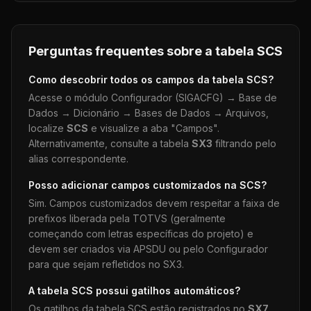
Perguntas frequentes sobre a tabela
SCS
Como descobrir todos os campos da tabela
SCS
?
Acesse o módulo Configurador (SIGACFG) → Base de
Dados → Dicionário → Bases de Dados → Arquivos,
localize
SCS
e visualize a aba "Campos".
Alternativamente, consulte a tabela
SX3
filtrando pelo
alias correspondente.
Posso adicionar campos customizados na
SCS
?
Sim. Campos customizados devem respeitar a faixa de
prefixos liberada pela TOTVS (geralmente
começando com letras específicas do projeto) e
devem ser criados via APSDU ou pelo Configurador
para que sejam refletidos no SX3.
A tabela
SCS
possui gatilhos automáticos?
Os gatilhos da tabela
SCS
estão registrados no
SX7
.