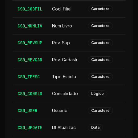
CS0_CODFIL
Cod. Filial
Caractere
CS0_NUMLIV
Num Livro
Caractere
CS0_REVSUP
Rev. Sup.
Caractere
CS0_REVCAD
Rev. Cadastr
Caractere
CS0_TPESC
Tipo Escritu
Caractere
CS0_CONSLD
Consolidado
Lógico
CS0_USER
Usuario
Caractere
CS0_UPDATE
Dt Atualizac
Data