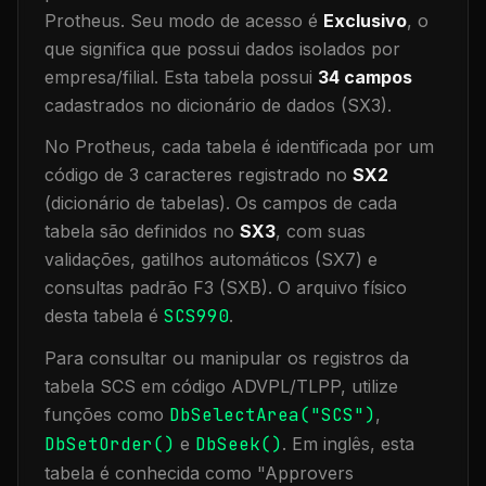
Protheus.
Seu modo de acesso é
Exclusivo
, o
que significa que
possui dados isolados por
empresa/filial
.
Esta tabela possui
34
campos
cadastrados no dicionário de dados (SX3).
No Protheus, cada tabela é identificada por um
código de 3 caracteres registrado no
SX2
(dicionário de tabelas). Os campos de cada
tabela são definidos no
SX3
, com suas
validações, gatilhos automáticos (SX7) e
consultas padrão F3 (SXB).
O arquivo físico
desta tabela é
SCS990
.
Para consultar ou manipular os registros da
tabela
SCS
em código ADVPL/TLPP, utilize
funções como
DbSelectArea("
SCS
")
,
DbSetOrder()
e
DbSeek()
.
Em inglês, esta
tabela é conhecida como "
Approvers