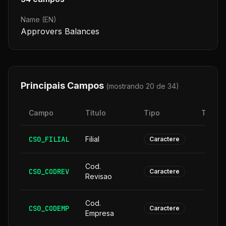
Name (EN)
Approvers Balances
Principais Campos
(mostrando 20 de
34
)
Campo
Título
Tipo
Taman
CS0_FILIAL
Filial
Caractere
Cod.
CS0_CODREV
Caractere
Revisao
Cod.
CS0_CODEMP
Caractere
Empresa