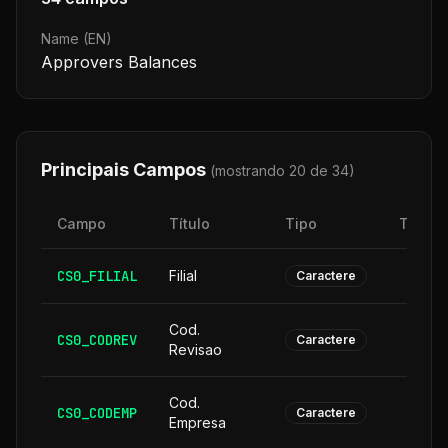
Name (EN)
Approvers Balances
Principais Campos
(mostrando 20 de
34
)
Campo
Título
Tipo
Taman
CS0_FILIAL
Filial
Caractere
Cod.
CS0_CODREV
Caractere
Revisao
Cod.
CS0_CODEMP
Caractere
Empresa