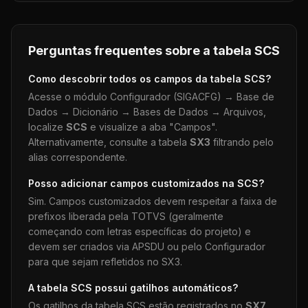
Perguntas frequentes sobre a tabela
SCS
Como descobrir todos os campos da tabela
SCS
?
Acesse o módulo Configurador (SIGACFG) → Base de
Dados → Dicionário → Bases de Dados → Arquivos,
localize
SCS
e visualize a aba "Campos".
Alternativamente, consulte a tabela
SX3
filtrando pelo
alias correspondente.
Posso adicionar campos customizados na
SCS
?
Sim. Campos customizados devem respeitar a faixa de
prefixos liberada pela TOTVS (geralmente
começando com letras específicas do projeto) e
devem ser criados via APSDU ou pelo Configurador
para que sejam refletidos no SX3.
A tabela
SCS
possui gatilhos automáticos?
Os gatilhos da tabela
SCS
estão registrados no
SX7
.