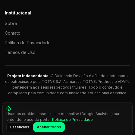
Institucional
Sobre
Contato
Política de Privacidade
Termos de Uso
Projeto independente.
O Dicionário Dev não é afiliado, endossado
ou patrocinado pela TOTVS S.A. As marcas TOTVS, Protheus e ADVPL
pertencem aos seus respectivos titulares. Todo o conteúdo é
compilado pela comunidade com finalidade educacional e técnica.
© 2026 Dicionário Dev. Feito com 💚 para desenvolvedores
Usamos cookies essenciais e de análise (Google Analytics) para
Protheus.
entender o uso do portal.
Política de Privacidade
Press
Ctrl+K
para busca rápida
Essenciais
Aceitar todos