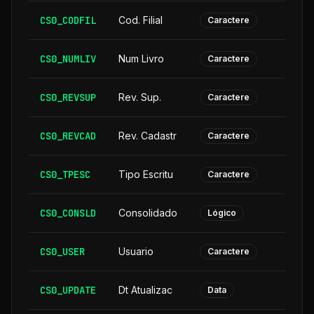
CS0_CODFIL
Cod. Filial
Caractere
CS0_NUMLIV
Num Livro
Caractere
CS0_REVSUP
Rev. Sup.
Caractere
CS0_REVCAD
Rev. Cadastr
Caractere
CS0_TPESC
Tipo Escritu
Caractere
CS0_CONSLD
Consolidado
Lógico
CS0_USER
Usuario
Caractere
CS0_UPDATE
Dt Atualizac
Data