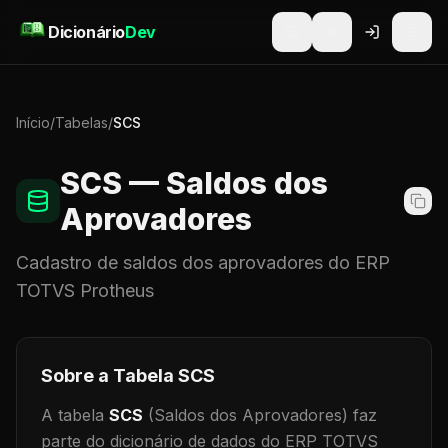
Pular para o conteúdo
Dicionário
Dev
Início
/
Tabelas
/
SCS
SCS
— Saldos dos
Aprovadores
Cadastro de
saldos dos aprovadores
do ERP
TOTVS Protheus
Sobre a Tabela
SCS
A tabela
SCS
(Saldos dos Aprovadores)
faz
parte do dicionário de dados do ERP TOTVS