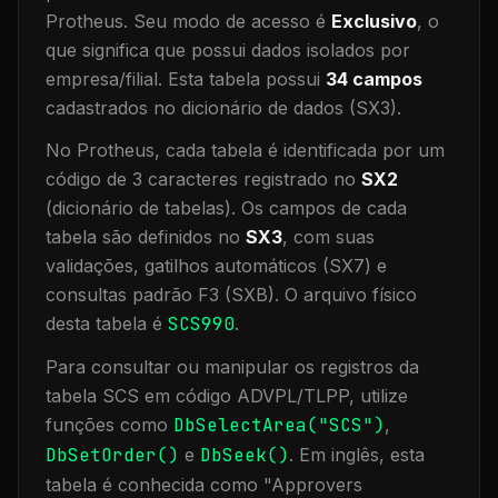
Protheus.
Seu modo de acesso é
Exclusivo
, o
que significa que
possui dados isolados por
empresa/filial
.
Esta tabela possui
34
campos
cadastrados no dicionário de dados (SX3).
No Protheus, cada tabela é identificada por um
código de 3 caracteres registrado no
SX2
(dicionário de tabelas). Os campos de cada
tabela são definidos no
SX3
, com suas
validações, gatilhos automáticos (SX7) e
consultas padrão F3 (SXB).
O arquivo físico
desta tabela é
SCS990
.
Para consultar ou manipular os registros da
tabela
SCS
em código ADVPL/TLPP, utilize
funções como
DbSelectArea("
SCS
")
,
DbSetOrder()
e
DbSeek()
.
Em inglês, esta
tabela é conhecida como "
Approvers