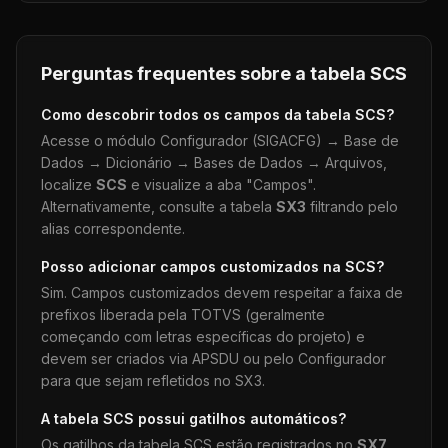
Perguntas frequentes sobre a tabela
SCS
Como descobrir todos os campos da tabela
SCS
?
Acesse o módulo Configurador (SIGACFG) → Base de
Dados → Dicionário → Bases de Dados → Arquivos,
localize
SCS
e visualize a aba "Campos".
Alternativamente, consulte a tabela
SX3
filtrando pelo
alias correspondente.
Posso adicionar campos customizados na
SCS
?
Sim. Campos customizados devem respeitar a faixa de
prefixos liberada pela TOTVS (geralmente
começando com letras específicas do projeto) e
devem ser criados via APSDU ou pelo Configurador
para que sejam refletidos no SX3.
A tabela
SCS
possui gatilhos automáticos?
Os gatilhos da tabela
SCS
estão registrados no
SX7
.