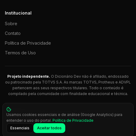
Institucional
Sobre
Contato
Política de Privacidade
Termos de Uso
Projeto independente.
O Dicionário Dev não é afiliado, endossado
ou patrocinado pela TOTVS S.A. As marcas TOTVS, Protheus e ADVPL
pertencem aos seus respectivos titulares. Todo o conteúdo é
compilado pela comunidade com finalidade educacional e técnica.
© 2026 Dicionário Dev. Feito com 💚 para desenvolvedores
Usamos cookies essenciais e de análise (Google Analytics) para
Protheus.
entender o uso do portal.
Política de Privacidade
Press
Ctrl+K
para busca rápida
Essenciais
Aceitar todos