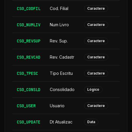
CS0_CODFIL
Cod. Filial
Caractere
CS0_NUMLIV
Num Livro
Caractere
CS0_REVSUP
Rev. Sup.
Caractere
CS0_REVCAD
Rev. Cadastr
Caractere
CS0_TPESC
Tipo Escritu
Caractere
CS0_CONSLD
Consolidado
Lógico
CS0_USER
Usuario
Caractere
CS0_UPDATE
Dt Atualizac
Data