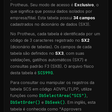
Protheus.
Seu modo de acesso é
Exclusivo
, o
que significa que
possui dados isolados por
empresa/filial
.
Esta tabela possui
34
campos
cadastrados no dicionário de dados (SX3).
No Protheus, cada tabela é identificada por um
código de 3 caracteres registrado no
SX2
(dicionário de tabelas). Os campos de cada
tabela são definidos no
SX3
, com suas
validações, gatilhos automáticos (SX7) e
consultas padrão F3 (SXB).
O arquivo físico
desta tabela é
SCS990
.
Para consultar ou manipular os registros da
tabela
SCS
em código ADVPL/TLPP, utilize
funções como
DbSelectArea("
SCS
")
,
DbSetOrder()
e
DbSeek()
.
Em inglês, esta
tabela é conhecida como "
Approvers