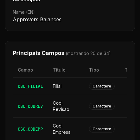
Name (EN)
Approvers Balances
Principais Campos
(mostrando 20 de
34
)
Campo
Título
Tipo
Taman
CS0_FILIAL
Filial
Caractere
Cod.
CS0_CODREV
Caractere
Revisao
Cod.
CS0_CODEMP
Caractere
Empresa