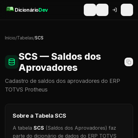
Pular para o conteúdo
Dicionário
Dev
Início
/
Tabelas
/
SCS
SCS
— Saldos dos
Aprovadores
Cadastro de
saldos dos aprovadores
do ERP
TOTVS Protheus
Sobre a Tabela
SCS
A tabela
SCS
(Saldos dos Aprovadores)
faz
parte do dicionário de dados do ERP TOTVS