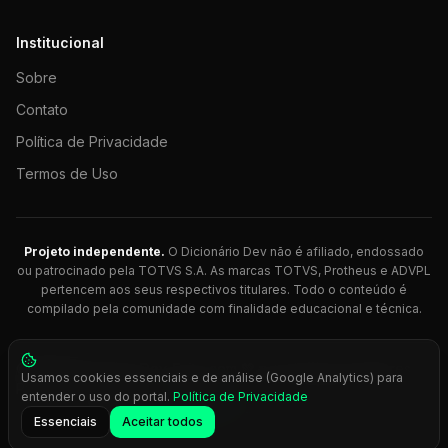
Institucional
Sobre
Contato
Política de Privacidade
Termos de Uso
Projeto independente.
O Dicionário Dev não é afiliado, endossado
ou patrocinado pela TOTVS S.A. As marcas TOTVS, Protheus e ADVPL
pertencem aos seus respectivos titulares. Todo o conteúdo é
compilado pela comunidade com finalidade educacional e técnica.
© 2026 Dicionário Dev. Feito com 💚 para desenvolvedores
Usamos cookies essenciais e de análise (Google Analytics) para
Protheus.
entender o uso do portal.
Política de Privacidade
Press
Ctrl+K
para busca rápida
Essenciais
Aceitar todos