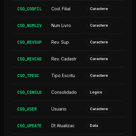
CS0_CODFIL
Cod. Filial
Caractere
CS0_NUMLIV
Num Livro
Caractere
CS0_REVSUP
Rev. Sup.
Caractere
CS0_REVCAD
Rev. Cadastr
Caractere
CS0_TPESC
Tipo Escritu
Caractere
CS0_CONSLD
Consolidado
Lógico
CS0_USER
Usuario
Caractere
CS0_UPDATE
Dt Atualizac
Data