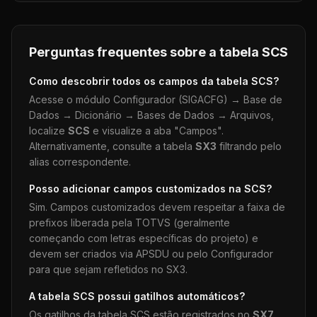
Perguntas frequentes sobre a tabela
SCS
Como descobrir todos os campos da tabela
SCS
?
Acesse o módulo Configurador (SIGACFG) → Base de
Dados → Dicionário → Bases de Dados → Arquivos,
localize
SCS
e visualize a aba "Campos".
Alternativamente, consulte a tabela
SX3
filtrando pelo
alias correspondente.
Posso adicionar campos customizados na
SCS
?
Sim. Campos customizados devem respeitar a faixa de
prefixos liberada pela TOTVS (geralmente
começando com letras específicas do projeto) e
devem ser criados via APSDU ou pelo Configurador
para que sejam refletidos no SX3.
A tabela
SCS
possui gatilhos automáticos?
Os gatilhos da tabela
SCS
estão registrados no
SX7
.