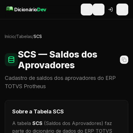
Pular para o conteúdo
Dicionário
Dev
Início
/
Tabelas
/
SCS
SCS
— Saldos dos
Aprovadores
Cadastro de
saldos dos aprovadores
do ERP
TOTVS Protheus
Sobre a Tabela
SCS
A tabela
SCS
(Saldos dos Aprovadores)
faz
parte do dicionário de dados do ERP TOTVS