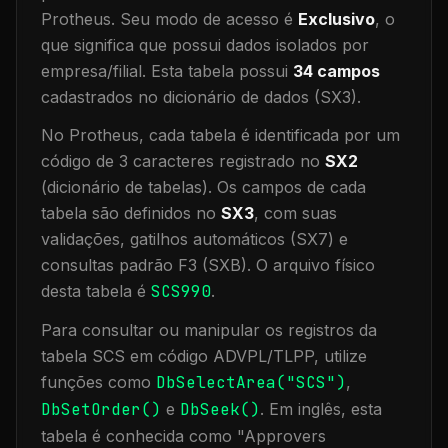
Protheus.
Seu modo de acesso é
Exclusivo
, o
que significa que
possui dados isolados por
empresa/filial
.
Esta tabela possui
34
campos
cadastrados no dicionário de dados (SX3).
No Protheus, cada tabela é identificada por um
código de 3 caracteres registrado no
SX2
(dicionário de tabelas). Os campos de cada
tabela são definidos no
SX3
, com suas
validações, gatilhos automáticos (SX7) e
consultas padrão F3 (SXB).
O arquivo físico
desta tabela é
SCS990
.
Para consultar ou manipular os registros da
tabela
SCS
em código ADVPL/TLPP, utilize
funções como
DbSelectArea("
SCS
")
,
DbSetOrder()
e
DbSeek()
.
Em inglês, esta
tabela é conhecida como "
Approvers