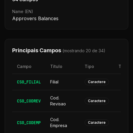
Name (EN)
Approvers Balances
Principais Campos
(mostrando 20 de
34
)
Campo
Título
Tipo
Taman
CS0_FILIAL
Filial
Caractere
Cod.
CS0_CODREV
Caractere
Revisao
Cod.
CS0_CODEMP
Caractere
Empresa