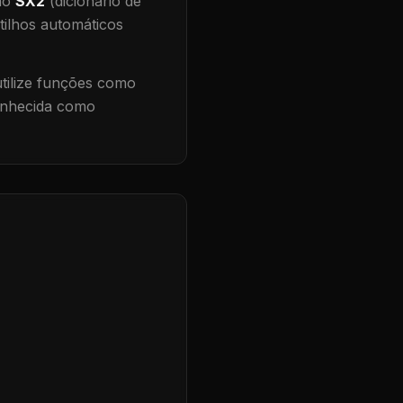
 no
SX2
(dicionário de
tilhos automáticos
ilize funções como
conhecida como