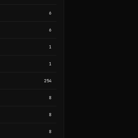
6
6
1
1
254
8
8
8