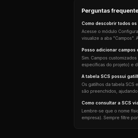
Perguntas frequente
Como descobrir todos os
Acesse o módulo Configura
visualize a aba "Campos". A
Posso adicionar campos
Sim. Campos customizados 
específicas do projeto) e 
A tabela
SCS
possui gati
Os gatilhos da tabela
SCS
e
são preenchidos, ajudando 
Como consultar a
SCS
vi
Lembre-se que o nome físi
empresa). Sempre filtre po