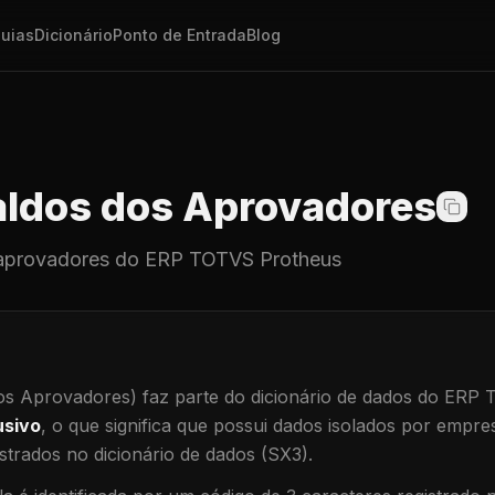
uias
Dicionário
Ponto de Entrada
Blog
ldos dos Aprovadores
aprovadores
do ERP TOTVS Protheus
os Aprovadores)
faz parte do dicionário de dados do ERP
usivo
, o que significa que
possui dados isolados por empresa
trados no dicionário de dados (SX3).