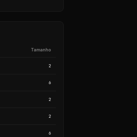
Tamanho
2
6
2
2
6