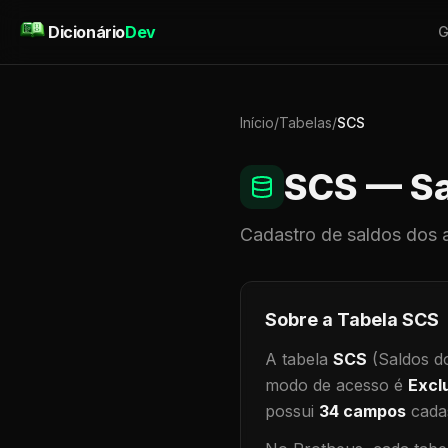
Pular para o conteúdo
Dicionário
Dev
G
Início
/
Tabelas
/
SCS
SCS
— Sa
Cadastro de
saldos dos 
Sobre a Tabela
SCS
A tabela
SCS
(Saldos d
modo de acesso é
Excl
possui
34
campos
cadas