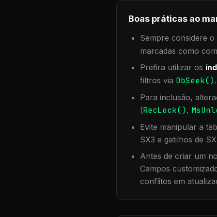
Boas práticas ao ma
Sempre considere o f
marcadas como compa
Prefira utilizar os
índ
filtros via
DbSeek()
Para inclusão, alter
(
RecLock()
,
MsUnl
Evite manipular a ta
SX3 e gatilhos de SX
Antes de criar um no
Campos customizados
conflitos em atualiza