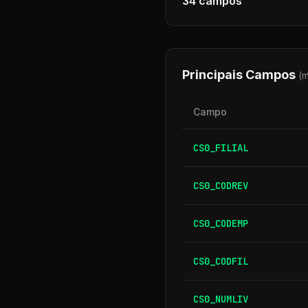
34
campos
Principais Campos
(
Campo
CS0_FILIAL
CS0_CODREV
CS0_CODEMP
CS0_CODFIL
CS0_NUMLIV