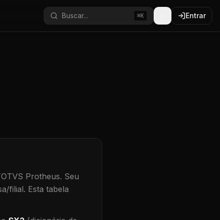
Buscar...
Entrar
⌘K
 TOTVS Protheus.
Seu
/filial
.
Esta tabela