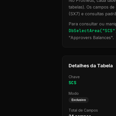
No Protheus, cada tabel
tabelas). Os campos de 
(SX7) e consultas padr
Para consultar ou manip
DbSelectArea("
SCS
"
"
Approvers Balances
".
Detalhes da Tabela
Chave
SCS
Modo
Exclusivo
Total de Campos