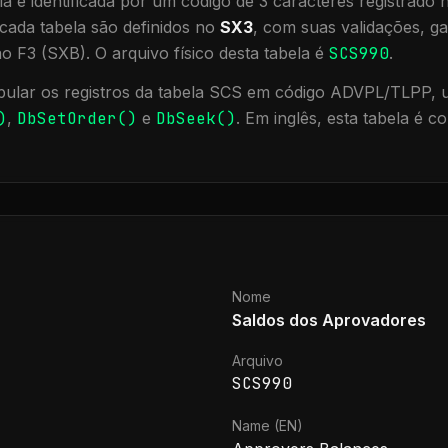
a é identificada por um código de 3 caracteres registrado
cada tabela são definidos no
SX3
, com suas validações, ga
ão F3 (SXB).
O arquivo físico desta tabela é
SCS990
.
ular os registros da tabela
SCS
em código ADVPL/TLPP, ut
)
,
DbSetOrder()
e
DbSeek()
.
Em inglês, esta tabela é 
Nome
Saldos dos Aprovadores
Arquivo
SCS990
Name (EN)