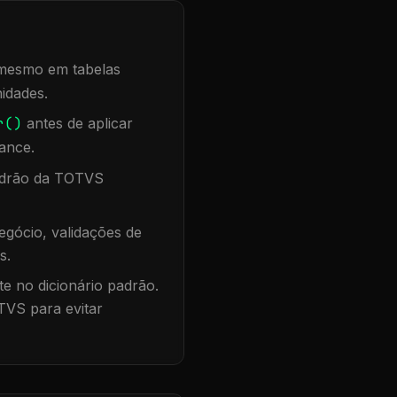
, mesmo em tabelas
idades.
r()
antes de aplicar
ance.
padrão da TOTVS
gócio, validações de
s.
te no dicionário padrão.
TVS para evitar