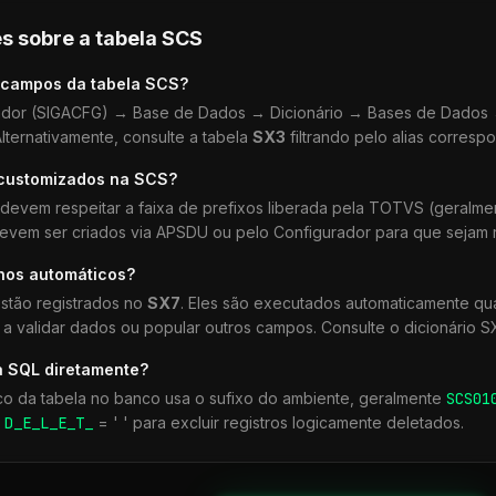
s sobre a tabela
SCS
 campos da tabela
SCS
?
dor (SIGACFG) → Base de Dados → Dicionário → Bases de Dados →
lternativamente, consulte a tabela
SX3
filtrando pelo alias corresp
 customizados na
SCS
?
devem respeitar a faixa de prefixos liberada pela TOTVS (geralm
devem ser criados via APSDU ou pelo Configurador para que sejam r
lhos automáticos?
stão registrados no
SX7
. Eles são executados automaticamente q
a validar dados ou popular outros campos. Consulte o dicionário S
a SQL diretamente?
co da tabela no banco usa o sufixo do ambiente, geralmente
SCS
01
r
D_E_L_E_T_
= ' ' para excluir registros logicamente deletados.