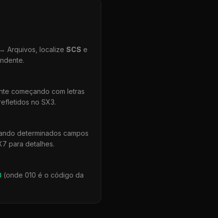
 Arquivos, localize
SCS
e
ondente.
ente começando com letras
efletidos no SX3.
uando determinados campos
X7 para detalhes.
0
(onde 010 é o código da