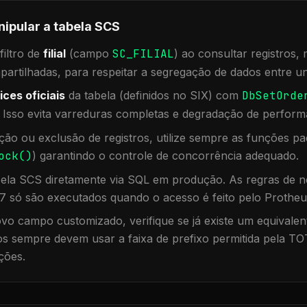
nipular a tabela
SCS
iltro de
filial
(campo
SC_FILIAL
) ao consultar registros
rtilhadas, para respeitar a segregação de dados entre un
ices oficiais
da tabela (definidos no SIX) com
DbSetOrde
. Isso evita varreduras completas e degradação de perform
ação ou exclusão de registros, utilize sempre as funções 
ock()
) garantindo o controle de concorrência adequado.
bela
SCS
diretamente via SQL em produção. As regras de ne
7 só são executados quando o acesso é feito pelo Protheu
vo campo customizado, verifique se já existe um equivalen
 sempre devem usar a faixa de prefixo permitida pela TO
ções.