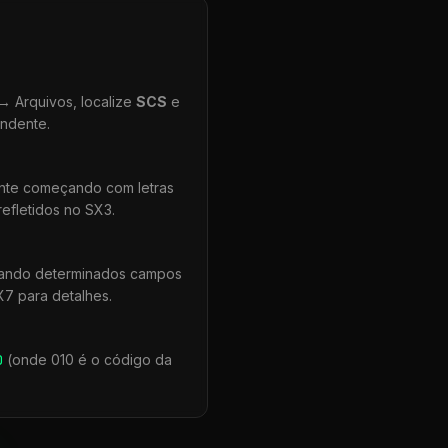
 Arquivos, localize
SCS
e
ondente.
ente começando com letras
efletidos no SX3.
uando determinados campos
X7 para detalhes.
0
(onde 010 é o código da