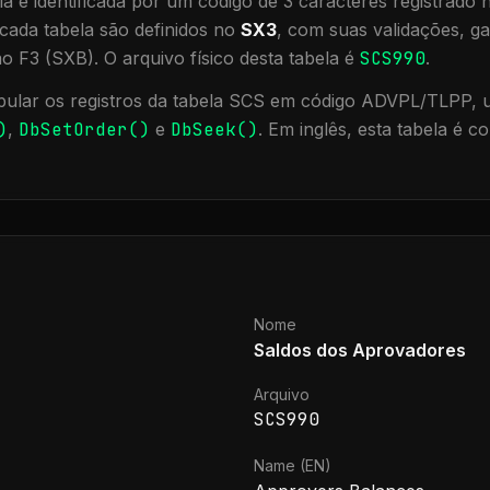
a é identificada por um código de 3 caracteres registrado
cada tabela são definidos no
SX3
, com suas validações, ga
ão F3 (SXB).
O arquivo físico desta tabela é
SCS990
.
ular os registros da tabela
SCS
em código ADVPL/TLPP, ut
)
,
DbSetOrder()
e
DbSeek()
.
Em inglês, esta tabela é 
Nome
Saldos dos Aprovadores
Arquivo
SCS990
Name (EN)