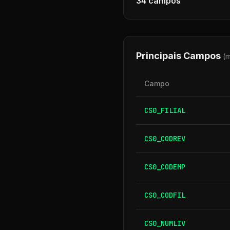
34
campos
Principais Campos
(
Campo
CS0_FILIAL
CS0_CODREV
CS0_CODEMP
CS0_CODFIL
CS0_NUMLIV