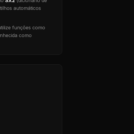
 no
SX2
(dicionário de
tilhos automáticos
ilize funções como
conhecida como