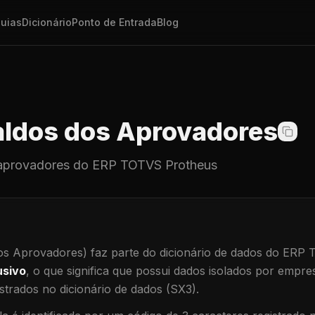
uias
Dicionário
Ponto de Entrada
Blog
ldos dos Aprovadores
aprovadores
do ERP TOTVS Protheus
os Aprovadores)
faz parte do dicionário de dados do ERP
usivo
, o que significa que
possui dados isolados por empresa
trados no dicionário de dados (SX3).