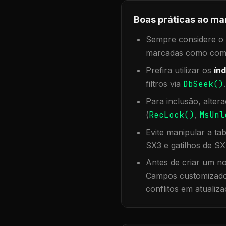
Boas práticas ao ma
Sempre considere o f
marcadas como compa
Prefira utilizar os
índ
filtros via
DbSeek()
Para inclusão, alter
(
RecLock()
,
MsUnl
Evite manipular a ta
SX3 e gatilhos de SX
Antes de criar um no
Campos customizados
conflitos em atualiza