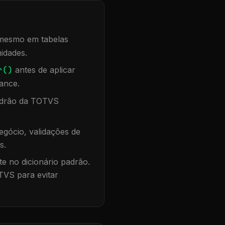
, mesmo em tabelas
idades.
r()
antes de aplicar
ance.
padrão da TOTVS
gócio, validações de
s.
te no dicionário padrão.
TVS para evitar