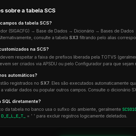
s sobre a tabela
SCS
 campos da tabela
SCS
?
dor (SIGACFG) → Base de Dados → Dicionário → Bases de Dados →
lternativamente, consulte a tabela
SX3
filtrando pelo alias corresp
 customizados na
SCS
?
devem respeitar a faixa de prefixos liberada pela TOTVS (geralm
devem ser criados via APSDU ou pelo Configurador para que sejam r
lhos automáticos?
stão registrados no
SX7
. Eles são executados automaticamente q
a validar dados ou popular outros campos. Consulte o dicionário S
a SQL diretamente?
co da tabela no banco usa o sufixo do ambiente, geralmente
SCS
01
r
D_E_L_E_T_
= ' ' para excluir registros logicamente deletados.