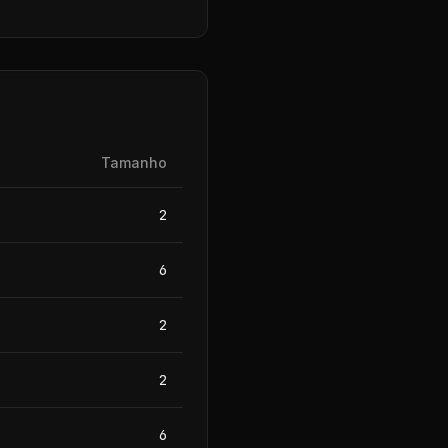
Tamanho
2
6
2
2
6