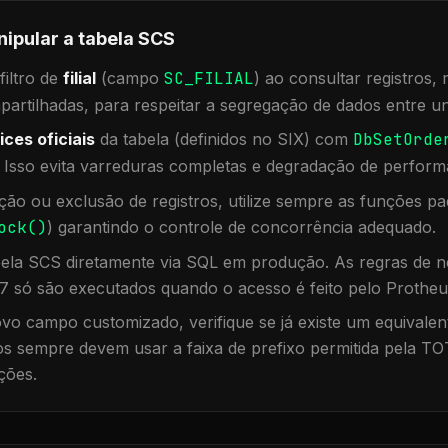
nipular a tabela
SCS
iltro de
filial
(campo
SC_FILIAL
) ao consultar registros
rtilhadas, para respeitar a segregação de dados entre un
ices oficiais
da tabela (definidos no SIX) com
DbSetOrde
. Isso evita varreduras completas e degradação de perform
ação ou exclusão de registros, utilize sempre as funções 
ock()
) garantindo o controle de concorrência adequado.
bela
SCS
diretamente via SQL em produção. As regras de ne
7 só são executados quando o acesso é feito pelo Protheu
vo campo customizado, verifique se já existe um equivalen
 sempre devem usar a faixa de prefixo permitida pela TO
ções.