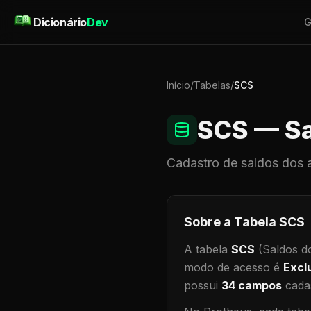
Pular para o conteúdo
Dicionário
Dev
G
Início
/
Tabelas
/
SCS
SCS
— Sa
Cadastro de
saldos dos 
Sobre a Tabela
SCS
A tabela
SCS
(Saldos d
modo de acesso é
Excl
possui
34
campos
cadas