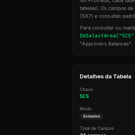
No Protheus, cada tabel
tabelas). Os campos de 
(SX7) e consultas padr
Para consultar ou manip
DbSelectArea("
SCS
"
"
Approvers Balances
".
Detalhes da Tabela
Chave
SCS
Modo
Exclusivo
Total de Campos