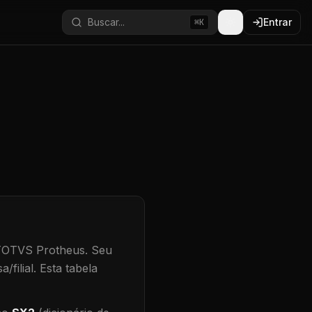
Buscar...
Entrar
⌘K
 TOTVS Protheus.
Seu
/filial
.
Esta tabela