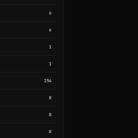
6
6
1
1
254
8
8
8