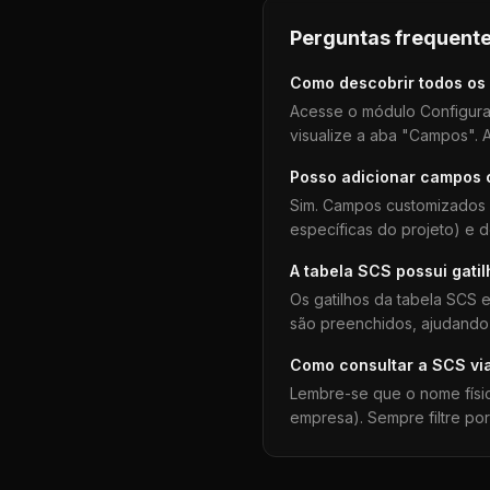
Perguntas frequente
Como descobrir todos os
Acesse o módulo Configura
visualize a aba "Campos". A
Posso adicionar campos
Sim. Campos customizados 
específicas do projeto) e 
A tabela
SCS
possui gati
Os gatilhos da tabela
SCS
e
são preenchidos, ajudando 
Como consultar a
SCS
vi
Lembre-se que o nome físi
empresa). Sempre filtre po