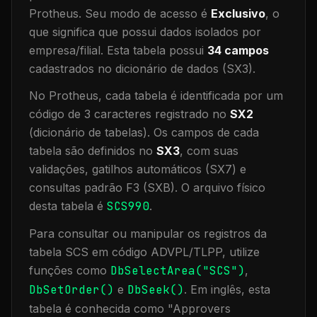
Protheus.
Seu modo de acesso é
Exclusivo
, o
que significa que
possui dados isolados por
empresa/filial
.
Esta tabela possui
34
campos
cadastrados no dicionário de dados (SX3).
No Protheus, cada tabela é identificada por um
código de 3 caracteres registrado no
SX2
(dicionário de tabelas). Os campos de cada
tabela são definidos no
SX3
, com suas
validações, gatilhos automáticos (SX7) e
consultas padrão F3 (SXB).
O arquivo físico
desta tabela é
SCS990
.
Para consultar ou manipular os registros da
tabela
SCS
em código ADVPL/TLPP, utilize
funções como
DbSelectArea("
SCS
")
,
DbSetOrder()
e
DbSeek()
.
Em inglês, esta
tabela é conhecida como "
Approvers