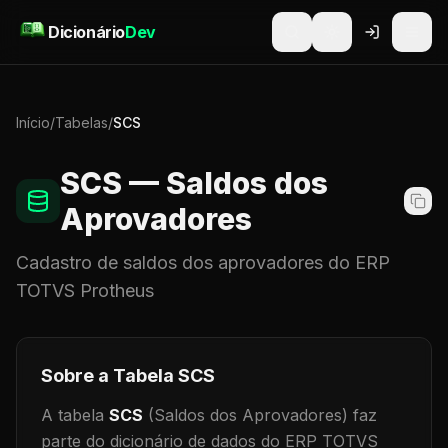
Pular para o conteúdo
Dicionário
Dev
Início
/
Tabelas
/
SCS
SCS
— Saldos dos
Aprovadores
Cadastro de
saldos dos aprovadores
do ERP
TOTVS Protheus
Sobre a Tabela
SCS
A tabela
SCS
(Saldos dos Aprovadores)
faz
parte do dicionário de dados do ERP TOTVS