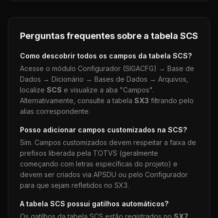
Perguntas frequentes sobre a tabela
SCS
Como descobrir todos os campos da tabela
SCS
?
Acesse o módulo Configurador (SIGACFG) → Base de
Dados → Dicionário → Bases de Dados → Arquivos,
localize
SCS
e visualize a aba "Campos".
Alternativamente, consulte a tabela
SX3
filtrando pelo
alias correspondente.
Posso adicionar campos customizados na
SCS
?
Sim. Campos customizados devem respeitar a faixa de
prefixos liberada pela TOTVS (geralmente
começando com letras específicas do projeto) e
devem ser criados via APSDU ou pelo Configurador
para que sejam refletidos no SX3.
A tabela
SCS
possui gatilhos automáticos?
Os gatilhos da tabela
SCS
estão registrados no
SX7
.