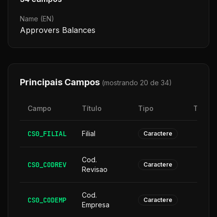
Name (EN)
Approvers Balances
Principais Campos
(mostrando 20 de
34
)
Campo
Título
Tipo
Taman
CS0_FILIAL
Filial
Caractere
Cod.
CS0_CODREV
Caractere
Revisao
Cod.
CS0_CODEMP
Caractere
Empresa