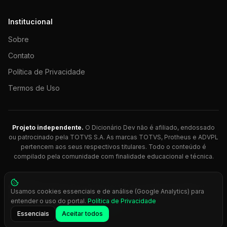
Institucional
Sobre
Contato
Política de Privacidade
Termos de Uso
Projeto independente.
O Dicionário Dev não é afiliado, endossado
ou patrocinado pela TOTVS S.A. As marcas TOTVS, Protheus e ADVPL
pertencem aos seus respectivos titulares. Todo o conteúdo é
compilado pela comunidade com finalidade educacional e técnica.
© 2026 Dicionário Dev. Feito com 💚 para desenvolvedores
Usamos cookies essenciais e de análise (Google Analytics) para
Protheus.
entender o uso do portal.
Política de Privacidade
Press
Ctrl+K
para busca rápida
Essenciais
Aceitar todos