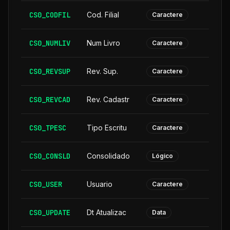
CS0_CODFIL
Cod. Filial
Caractere
CS0_NUMLIV
Num Livro
Caractere
CS0_REVSUP
Rev. Sup.
Caractere
CS0_REVCAD
Rev. Cadastr
Caractere
CS0_TPESC
Tipo Escritu
Caractere
CS0_CONSLD
Consolidado
Lógico
CS0_USER
Usuario
Caractere
CS0_UPDATE
Dt Atualizac
Data