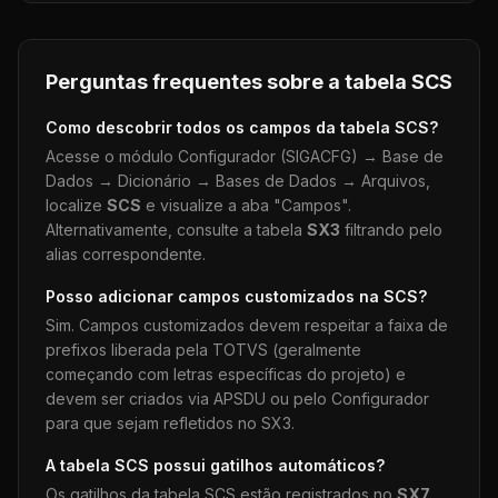
Perguntas frequentes sobre a tabela
SCS
Como descobrir todos os campos da tabela
SCS
?
Acesse o módulo Configurador (SIGACFG) → Base de
Dados → Dicionário → Bases de Dados → Arquivos,
localize
SCS
e visualize a aba "Campos".
Alternativamente, consulte a tabela
SX3
filtrando pelo
alias correspondente.
Posso adicionar campos customizados na
SCS
?
Sim. Campos customizados devem respeitar a faixa de
prefixos liberada pela TOTVS (geralmente
começando com letras específicas do projeto) e
devem ser criados via APSDU ou pelo Configurador
para que sejam refletidos no SX3.
A tabela
SCS
possui gatilhos automáticos?
Os gatilhos da tabela
SCS
estão registrados no
SX7
.