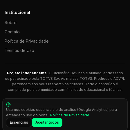
Institucional
Sobre
Contato
Política de Privacidade
Termos de Uso
Projeto independente.
O Dicionário Dev não é afiliado, endossado
ou patrocinado pela TOTVS S.A. As marcas TOTVS, Protheus e ADVPL
pertencem aos seus respectivos titulares. Todo o conteúdo é
compilado pela comunidade com finalidade educacional e técnica.
© 2026 Dicionário Dev. Feito com 💚 para desenvolvedores
Usamos cookies essenciais e de análise (Google Analytics) para
Protheus.
entender o uso do portal.
Política de Privacidade
Press
Ctrl+K
para busca rápida
Essenciais
Aceitar todos