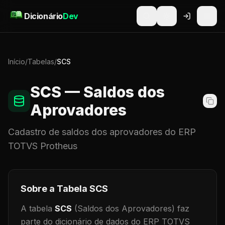
Pular para o conteúdo
Dicionário
Dev
Início
/
Tabelas
/
SCS
SCS
— Saldos dos
Aprovadores
Cadastro de
saldos dos aprovadores
do ERP
TOTVS Protheus
Sobre a Tabela
SCS
A tabela
SCS
(Saldos dos Aprovadores)
faz
parte do dicionário de dados do ERP TOTVS