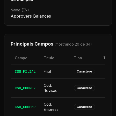
Name (EN)
Approvers Balances
Principais Campos
(mostrando 20 de
34
)
Campo
Título
Tipo
Taman
CS0_FILIAL
Filial
Caractere
Cod.
CS0_CODREV
Caractere
Revisao
Cod.
CS0_CODEMP
Caractere
Empresa