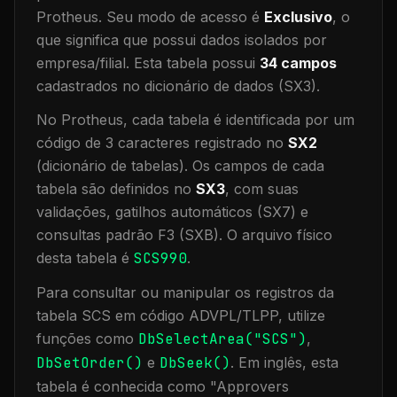
Protheus.
Seu modo de acesso é
Exclusivo
, o
que significa que
possui dados isolados por
empresa/filial
.
Esta tabela possui
34
campos
cadastrados no dicionário de dados (SX3).
No Protheus, cada tabela é identificada por um
código de 3 caracteres registrado no
SX2
(dicionário de tabelas). Os campos de cada
tabela são definidos no
SX3
, com suas
validações, gatilhos automáticos (SX7) e
consultas padrão F3 (SXB).
O arquivo físico
desta tabela é
SCS990
.
Para consultar ou manipular os registros da
tabela
SCS
em código ADVPL/TLPP, utilize
funções como
DbSelectArea("
SCS
")
,
DbSetOrder()
e
DbSeek()
.
Em inglês, esta
tabela é conhecida como "
Approvers