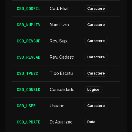
CS0_CODFIL
Cod. Filial
Caractere
CS0_NUMLIV
Num Livro
Caractere
CS0_REVSUP
Rev. Sup.
Caractere
CS0_REVCAD
Rev. Cadastr
Caractere
CS0_TPESC
Tipo Escritu
Caractere
CS0_CONSLD
Consolidado
Lógico
CS0_USER
Usuario
Caractere
CS0_UPDATE
Dt Atualizac
Data