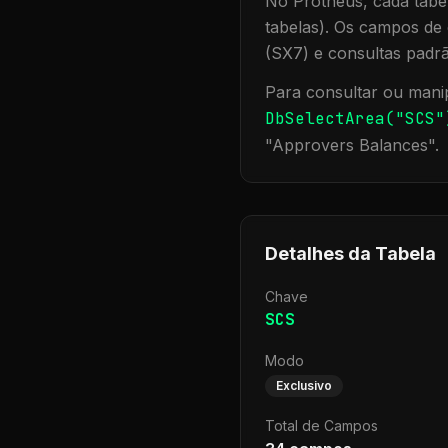
No Protheus, cada tabel
tabelas). Os campos de 
(SX7) e consultas padr
Para consultar ou manip
DbSelectArea("
SCS
"
"
Approvers Balances
".
Detalhes da Tabela
Chave
SCS
Modo
Exclusivo
Total de Campos