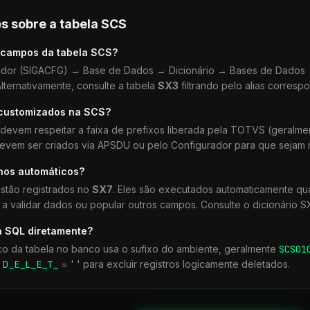
s sobre a tabela
SCS
 campos da tabela
SCS
?
dor (SIGACFG) → Base de Dados → Dicionário → Bases de Dados →
lternativamente, consulte a tabela
SX3
filtrando pelo alias corresp
 customizados na
SCS
?
devem respeitar a faixa de prefixos liberada pela TOTVS (geralm
devem ser criados via APSDU ou pelo Configurador para que sejam r
lhos automáticos?
stão registrados no
SX7
. Eles são executados automaticamente q
a validar dados ou popular outros campos. Consulte o dicionário S
a SQL diretamente?
co da tabela no banco usa o sufixo do ambiente, geralmente
SCS
01
r
D_E_L_E_T_
= ' ' para excluir registros logicamente deletados.