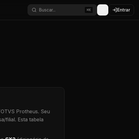
Buscar...
Entrar
⌘K
 TOTVS Protheus.
Seu
/filial
.
Esta tabela