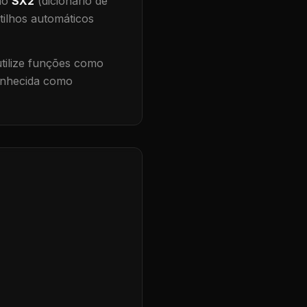
 no
SX2
(dicionário de
tilhos automáticos
ilize funções como
conhecida como