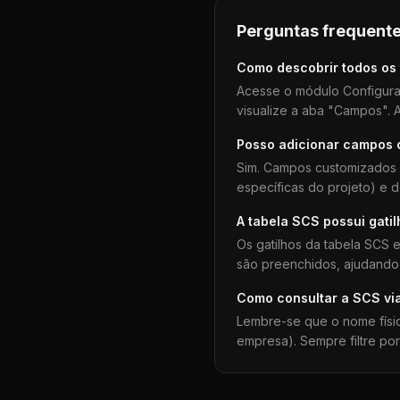
Perguntas frequente
Como descobrir todos os
Acesse o módulo Configura
visualize a aba "Campos". A
Posso adicionar campos
Sim. Campos customizados 
específicas do projeto) e 
A tabela
SCS
possui gati
Os gatilhos da tabela
SCS
e
são preenchidos, ajudando 
Como consultar a
SCS
vi
Lembre-se que o nome físi
empresa). Sempre filtre po