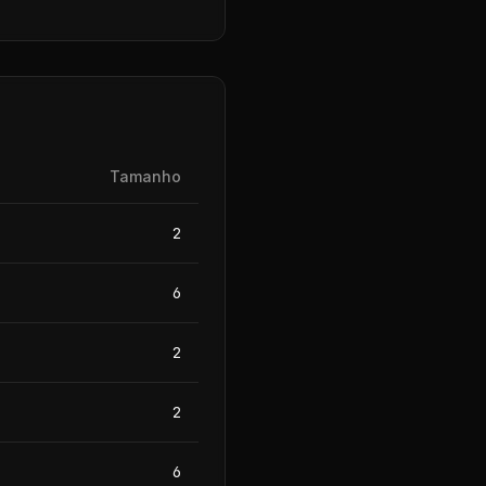
Tamanho
2
6
2
2
6