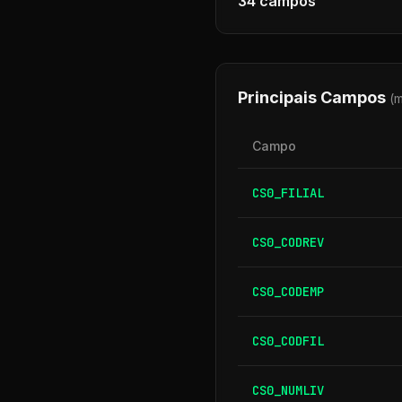
34
campos
Principais Campos
(
Campo
CS0_FILIAL
CS0_CODREV
CS0_CODEMP
CS0_CODFIL
CS0_NUMLIV