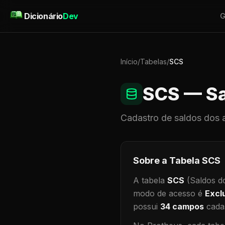
Pular para o conteúdo
Dicionário
Dev
G
Início
/
Tabelas
/
SCS
SCS
— Sa
Cadastro de
saldos dos 
Sobre a Tabela
SCS
A tabela
SCS
(Saldos d
modo de acesso é
Excl
possui
34
campos
cadas