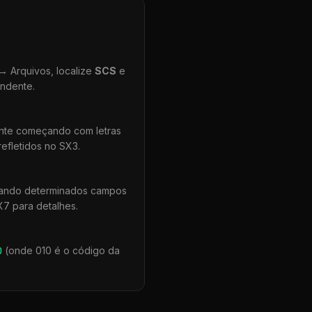
 Arquivos, localize
SCS
e
ondente.
ente começando com letras
efletidos no SX3.
uando determinados campos
X7 para detalhes.
0
(onde 010 é o código da