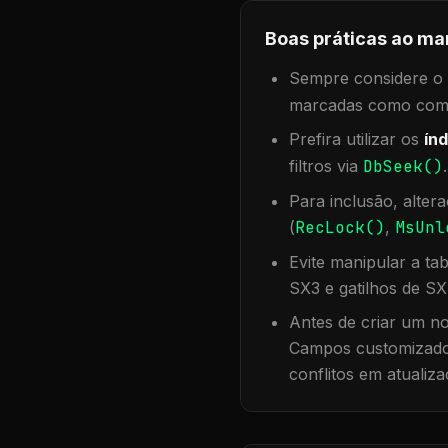
Boas práticas ao ma
Sempre considere o f
marcadas como compa
Prefira utilizar os
índ
filtros via
DbSeek()
Para inclusão, alter
(
RecLock()
,
MsUnl
Evite manipular a ta
SX3 e gatilhos de SX
Antes de criar um no
Campos customizados
conflitos em atualiza