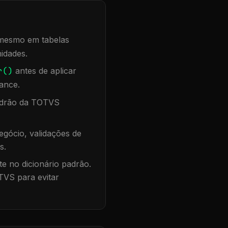
, mesmo em tabelas
idades.
r()
antes de aplicar
ance.
padrão da TOTVS
gócio, validações de
s.
te no dicionário padrão.
TVS para evitar