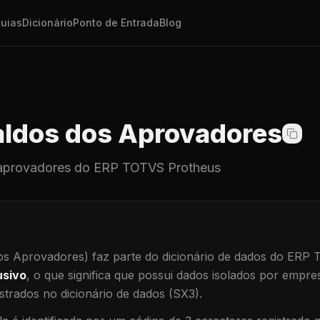
uias
Dicionário
Ponto de Entrada
Blog
ldos dos Aprovadores
aprovadores
do ERP TOTVS Protheus
os Aprovadores)
faz parte do dicionário de dados do ERP
usivo
, o que significa que
possui dados isolados por empresa
trados no dicionário de dados (SX3).