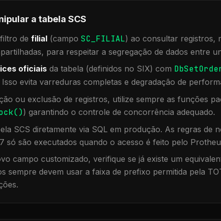
nipular a tabela
SCS
iltro de
filial
(campo
SC_FILIAL
) ao consultar registros
rtilhadas, para respeitar a segregação de dados entre un
ices oficiais
da tabela (definidos no SIX) com
DbSetOrde
. Isso evita varreduras completas e degradação de perform
ação ou exclusão de registros, utilize sempre as funções 
ock()
) garantindo o controle de concorrência adequado.
bela
SCS
diretamente via SQL em produção. As regras de ne
7 só são executados quando o acesso é feito pelo Protheu
vo campo customizado, verifique se já existe um equivalen
 sempre devem usar a faixa de prefixo permitida pela TO
ções.