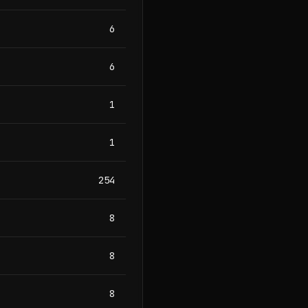
6
6
1
1
254
8
8
8