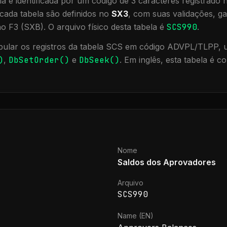
a é identificada por um código de 3 caracteres registrado
cada tabela são definidos no
SX3
, com suas validações, ga
ão F3 (SXB).
O arquivo físico desta tabela é
SCS990
.
ular os registros da tabela
SCS
em código ADVPL/TLPP, ut
)
,
DbSetOrder()
e
DbSeek()
.
Em inglês, esta tabela é 
Nome
Saldos dos Aprovadores
Arquivo
SCS990
Name (EN)