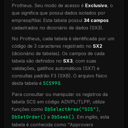
Protheus.
Seu modo de acesso é
Exclusivo
, o
que significa que
possui dados isolados por
empresa/filial
.
Esta tabela possui
34
campos
cadastrados no dicionário de dados (SX3).
No Protheus, cada tabela é identificada por um
código de 3 caracteres registrado no
SX2
(dicionário de tabelas). Os campos de cada
tabela são definidos no
SX3
, com suas
validações, gatilhos automáticos (SX7) e
consultas padrão F3 (SXB).
O arquivo físico
desta tabela é
SCS990
.
Para consultar ou manipular os registros da
tabela
SCS
em código ADVPL/TLPP, utilize
funções como
DbSelectArea("
SCS
")
,
DbSetOrder()
e
DbSeek()
.
Em inglês, esta
tabela é conhecida como "
Approvers