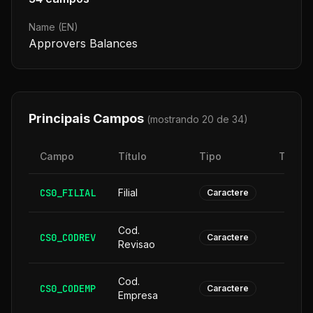
Name (EN)
Approvers Balances
Principais Campos
(mostrando 20 de
34
)
Campo
Título
Tipo
Taman
CS0_FILIAL
Filial
Caractere
Cod.
CS0_CODREV
Caractere
Revisao
Cod.
CS0_CODEMP
Caractere
Empresa