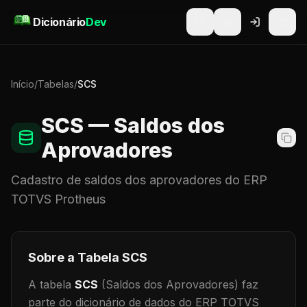
Pular para o conteúdo
Dicionário
Dev
Início
/
Tabelas
/
SCS
SCS
— Saldos dos
Aprovadores
Cadastro de
saldos dos aprovadores
do ERP
TOTVS Protheus
Sobre a Tabela
SCS
A tabela
SCS
(Saldos dos Aprovadores)
faz
parte do dicionário de dados do ERP TOTVS