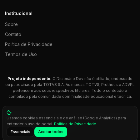
Institucional
Sobre
Contato
Política de Privacidade
Termos de Uso
Projeto independente.
O Dicionário Dev não é afiliado, endossado
ou patrocinado pela TOTVS S.A. As marcas TOTVS, Protheus e ADVPL
pertencem aos seus respectivos titulares. Todo o conteúdo é
compilado pela comunidade com finalidade educacional e técnica.
© 2026 Dicionário Dev. Feito com 💚 para desenvolvedores
Usamos cookies essenciais e de análise (Google Analytics) para
Protheus.
entender o uso do portal.
Política de Privacidade
Press
Ctrl+K
para busca rápida
Essenciais
Aceitar todos