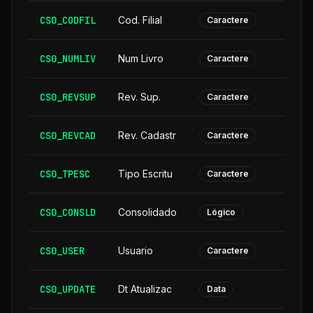
CS0_CODFIL
Cod. Filial
Caractere
CS0_NUMLIV
Num Livro
Caractere
CS0_REVSUP
Rev. Sup.
Caractere
CS0_REVCAD
Rev. Cadastr
Caractere
CS0_TPESC
Tipo Escritu
Caractere
CS0_CONSLD
Consolidado
Lógico
CS0_USER
Usuario
Caractere
CS0_UPDATE
Dt Atualizac
Data