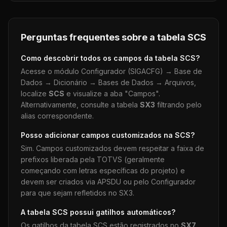
Perguntas frequentes sobre a tabela
SCS
Como descobrir todos os campos da tabela
SCS
?
Acesse o módulo Configurador (SIGACFG) → Base de
Dados → Dicionário → Bases de Dados → Arquivos,
localize
SCS
e visualize a aba "Campos".
Alternativamente, consulte a tabela
SX3
filtrando pelo
alias correspondente.
Posso adicionar campos customizados na
SCS
?
Sim. Campos customizados devem respeitar a faixa de
prefixos liberada pela TOTVS (geralmente
começando com letras específicas do projeto) e
devem ser criados via APSDU ou pelo Configurador
para que sejam refletidos no SX3.
A tabela
SCS
possui gatilhos automáticos?
Os gatilhos da tabela
SCS
estão registrados no
SX7
.