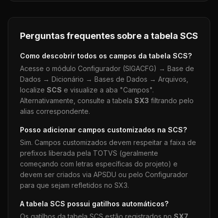
Perguntas frequentes sobre a tabela
SCS
Como descobrir todos os campos da tabela
SCS
?
Acesse o módulo Configurador (SIGACFG) → Base de
Dados → Dicionário → Bases de Dados → Arquivos,
localize
SCS
e visualize a aba "Campos".
Alternativamente, consulte a tabela
SX3
filtrando pelo
alias correspondente.
Posso adicionar campos customizados na
SCS
?
Sim. Campos customizados devem respeitar a faixa de
prefixos liberada pela TOTVS (geralmente
começando com letras específicas do projeto) e
devem ser criados via APSDU ou pelo Configurador
para que sejam refletidos no SX3.
A tabela
SCS
possui gatilhos automáticos?
Os gatilhos da tabela
SCS
estão registrados no
SX7
.