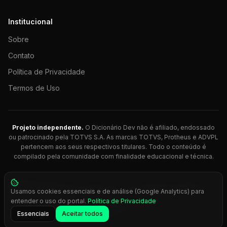
Institucional
Sobre
Contato
Política de Privacidade
Termos de Uso
Projeto independente.
O Dicionário Dev não é afiliado, endossado
ou patrocinado pela TOTVS S.A. As marcas TOTVS, Protheus e ADVPL
pertencem aos seus respectivos titulares. Todo o conteúdo é
compilado pela comunidade com finalidade educacional e técnica.
© 2026 Dicionário Dev. Feito com 💚 para desenvolvedores
Usamos cookies essenciais e de análise (Google Analytics) para
Protheus.
entender o uso do portal.
Política de Privacidade
Press
Ctrl+K
para busca rápida
Essenciais
Aceitar todos