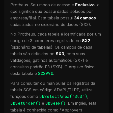
Protheus.
Seu modo de acesso é
Exclusivo
, o
que significa que
possui dados isolados por
empresa/filial
.
Esta tabela possui
34
campos
cadastrados no dicionário de dados (SX3).
No Protheus, cada tabela é identificada por um
código de 3 caracteres registrado no
SX2
(dicionário de tabelas). Os campos de cada
tabela são definidos no
SX3
, com suas
validações, gatilhos automáticos (SX7) e
consultas padrão F3 (SXB).
O arquivo físico
desta tabela é
SCS990
.
Para consultar ou manipular os registros da
tabela
SCS
em código ADVPL/TLPP, utilize
funções como
DbSelectArea("
SCS
")
,
DbSetOrder()
e
DbSeek()
.
Em inglês, esta
tabela é conhecida como "
Approvers