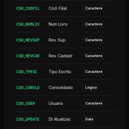
CS0_CODFIL
Cod. Filial
Caractere
CS0_NUMLIV
Num Livro
Caractere
CS0_REVSUP
Rev. Sup.
Caractere
CS0_REVCAD
Rev. Cadastr
Caractere
CS0_TPESC
Tipo Escritu
Caractere
CS0_CONSLD
Consolidado
Lógico
CS0_USER
Usuario
Caractere
CS0_UPDATE
Dt Atualizac
Data