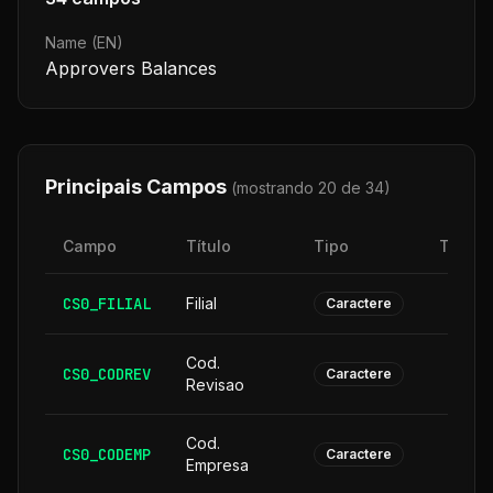
Name (EN)
Approvers Balances
Principais Campos
(mostrando 20 de
34
)
Campo
Título
Tipo
Taman
CS0_FILIAL
Filial
Caractere
Cod.
CS0_CODREV
Caractere
Revisao
Cod.
CS0_CODEMP
Caractere
Empresa