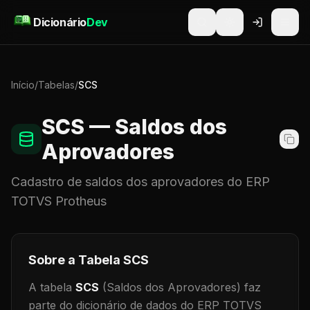
Pular para o conteúdo
Dicionário
Dev
Início
/
Tabelas
/
SCS
SCS
— Saldos dos
Aprovadores
Cadastro de
saldos dos aprovadores
do ERP
TOTVS Protheus
Sobre a Tabela
SCS
A tabela
SCS
(Saldos dos Aprovadores)
faz
parte do dicionário de dados do ERP TOTVS