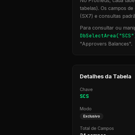
No Protheus, cada tabel
tabelas). Os campos de 
(SX7) e consultas padr
Para consultar ou manip
DbSelectArea("
SCS
"
"
Approvers Balances
".
Detalhes da Tabela
Chave
SCS
Modo
Exclusivo
Total de Campos