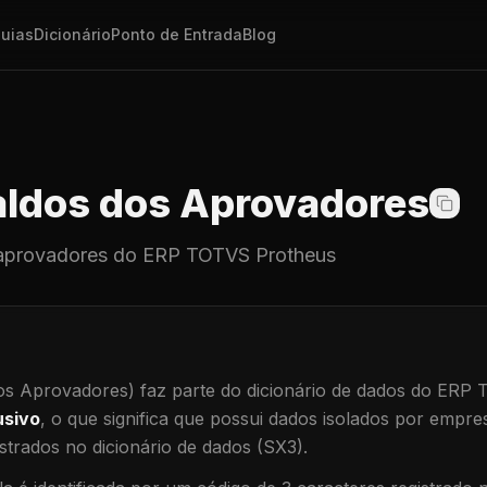
uias
Dicionário
Ponto de Entrada
Blog
ldos dos Aprovadores
aprovadores
do ERP TOTVS Protheus
os Aprovadores)
faz parte do dicionário de dados do ERP
usivo
, o que significa que
possui dados isolados por empresa
trados no dicionário de dados (SX3).