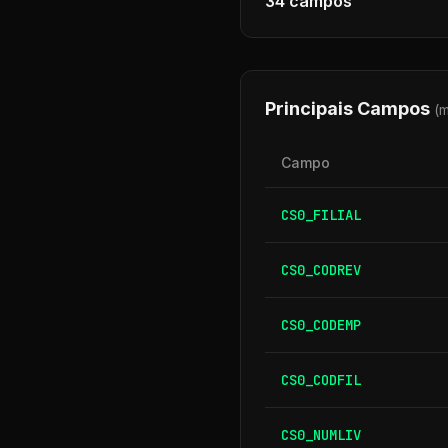
34
campos
Principais Campos
(
Campo
CS0_FILIAL
CS0_CODREV
CS0_CODEMP
CS0_CODFIL
CS0_NUMLIV