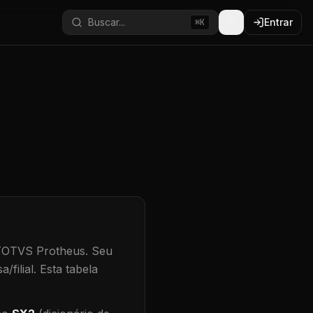
Buscar...
Entrar
⌘K
 TOTVS Protheus.
Seu
/filial
.
Esta tabela