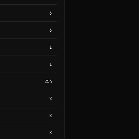
6
6
1
1
254
8
8
8