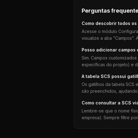
Perguntas frequente
Como descobrir todos os
Acesse o módulo Configura
visualize a aba "Campos". A
Posso adicionar campos
Sim. Campos customizados 
específicas do projeto) e 
A tabela
SCS
possui gati
Os gatilhos da tabela
SCS
e
são preenchidos, ajudando 
Como consultar a
SCS
vi
Lembre-se que o nome físi
empresa). Sempre filtre po