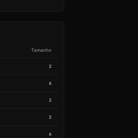
Tamanho
2
6
2
2
6