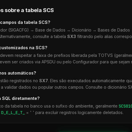
s sobre a tabela
SCS
 campos da tabela
SCS
?
dor (SIGACFG) → Base de Dados → Dicionário → Bases de Dados →
lternativamente, consulte a tabela
SX3
filtrando pelo alias corresp
 customizados na
SCS
?
devem respeitar a faixa de prefixos liberada pela TOTVS (geralm
devem ser criados via APSDU ou pelo Configurador para que sejam r
lhos automáticos?
stão registrados no
SX7
. Eles são executados automaticamente q
a validar dados ou popular outros campos. Consulte o dicionário S
a SQL diretamente?
co da tabela no banco usa o sufixo do ambiente, geralmente
SCS
01
r
D_E_L_E_T_
= ' ' para excluir registros logicamente deletados.