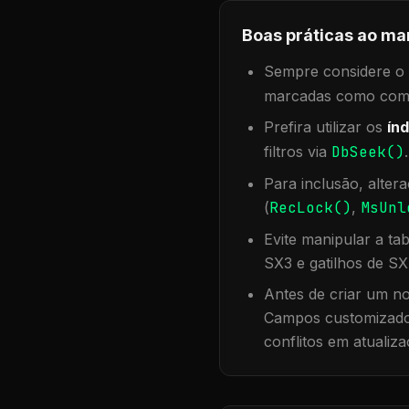
Boas práticas ao ma
Sempre considere o f
marcadas como compa
Prefira utilizar os
índ
filtros via
DbSeek()
Para inclusão, alter
(
RecLock()
,
MsUnl
Evite manipular a ta
SX3 e gatilhos de SX
Antes de criar um no
Campos customizados
conflitos em atualiza