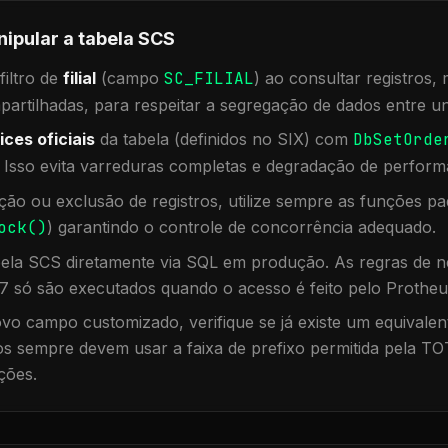
nipular a tabela
SCS
iltro de
filial
(campo
SC_FILIAL
) ao consultar registros
rtilhadas, para respeitar a segregação de dados entre un
ices oficiais
da tabela (definidos no SIX) com
DbSetOrde
. Isso evita varreduras completas e degradação de perform
ação ou exclusão de registros, utilize sempre as funções 
ock()
) garantindo o controle de concorrência adequado.
bela
SCS
diretamente via SQL em produção. As regras de ne
7 só são executados quando o acesso é feito pelo Protheu
vo campo customizado, verifique se já existe um equivalen
 sempre devem usar a faixa de prefixo permitida pela TO
ções.