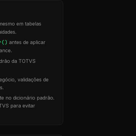
, mesmo em tabelas
idades.
r()
antes de aplicar
ance.
padrão da TOTVS
gócio, validações de
s.
te no dicionário padrão.
TVS para evitar