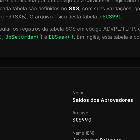
a é identificada por um código de 3 caracteres registrado
cada tabela são definidos no
SX3
, com suas validações, ga
ão F3 (SXB).
O arquivo físico desta tabela é
SCS990
.
ular os registros da tabela
SCS
em código ADVPL/TLPP, ut
)
,
DbSetOrder()
e
DbSeek()
.
Em inglês, esta tabela é 
Nome
Saldos dos Aprovadores
Arquivo
SCS990
Name (EN)