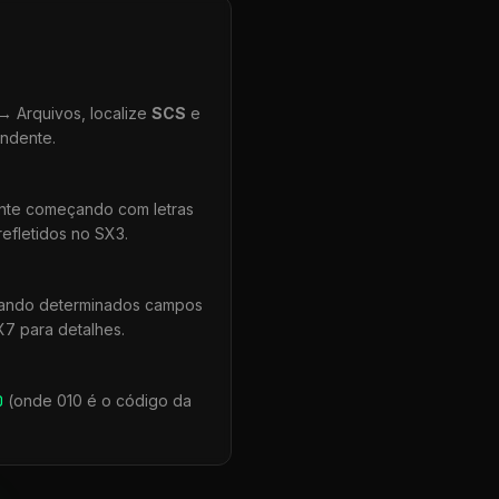
 Arquivos, localize
SCS
e
ondente.
ente começando com letras
efletidos no SX3.
uando determinados campos
X7 para detalhes.
0
(onde 010 é o código da