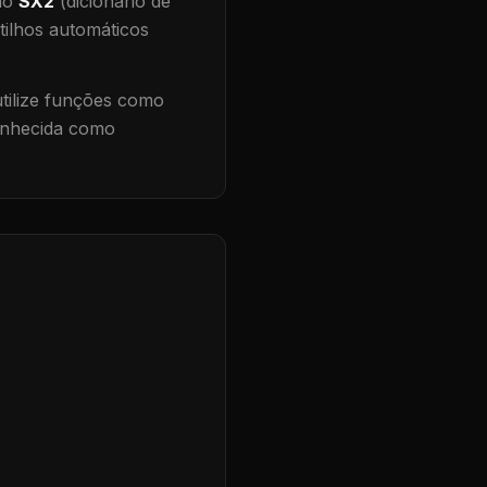
 no
SX2
(dicionário de
tilhos automáticos
ilize funções como
conhecida como