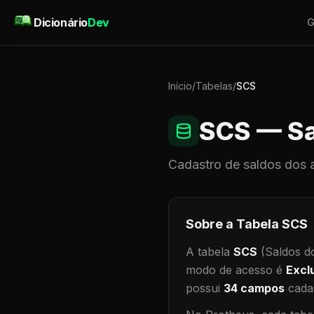
Pular para o conteúdo
Dicionário
Dev
G
Início
/
Tabelas
/
SCS
SCS
— Sa
Cadastro de
saldos dos 
Sobre a Tabela
SCS
A tabela
SCS
(Saldos d
modo de acesso é
Excl
possui
34
campos
cadas