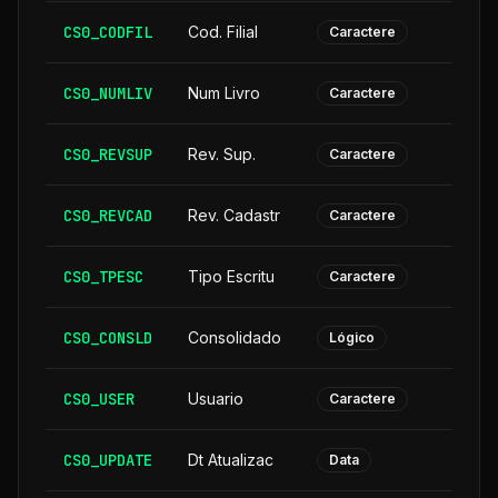
CS0_CODFIL
Cod. Filial
Caractere
CS0_NUMLIV
Num Livro
Caractere
CS0_REVSUP
Rev. Sup.
Caractere
CS0_REVCAD
Rev. Cadastr
Caractere
CS0_TPESC
Tipo Escritu
Caractere
CS0_CONSLD
Consolidado
Lógico
CS0_USER
Usuario
Caractere
CS0_UPDATE
Dt Atualizac
Data