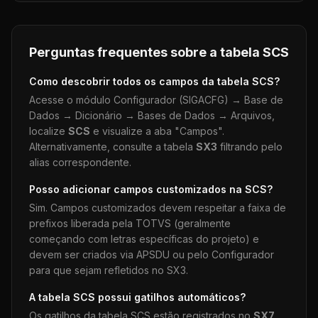
Perguntas frequentes sobre a tabela
SCS
Como descobrir todos os campos da tabela
SCS
?
Acesse o módulo Configurador (SIGACFG) → Base de
Dados → Dicionário → Bases de Dados → Arquivos,
localize
SCS
e visualize a aba "Campos".
Alternativamente, consulte a tabela
SX3
filtrando pelo
alias correspondente.
Posso adicionar campos customizados na
SCS
?
Sim. Campos customizados devem respeitar a faixa de
prefixos liberada pela TOTVS (geralmente
começando com letras específicas do projeto) e
devem ser criados via APSDU ou pelo Configurador
para que sejam refletidos no SX3.
A tabela
SCS
possui gatilhos automáticos?
Os gatilhos da tabela
SCS
estão registrados no
SX7
.