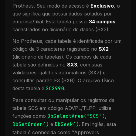
Protheus.
Seu modo de acesso é
Exclusivo
, o
que significa que
possui dados isolados por
empresa/filial
.
Esta tabela possui
34
campos
cadastrados no dicionário de dados (SX3).
No Protheus, cada tabela é identificada por um
código de 3 caracteres registrado no
SX2
(dicionário de tabelas). Os campos de cada
tabela são definidos no
SX3
, com suas
validações, gatilhos automáticos (SX7) e
consultas padrão F3 (SXB).
O arquivo físico
desta tabela é
SCS990
.
Para consultar ou manipular os registros da
tabela
SCS
em código ADVPL/TLPP, utilize
funções como
DbSelectArea("
SCS
")
,
DbSetOrder()
e
DbSeek()
.
Em inglês, esta
tabela é conhecida como "
Approvers