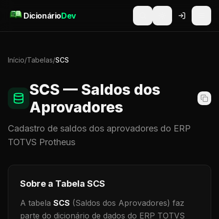
Pular para o conteúdo
Dicionário
Dev
Início
/
Tabelas
/
SCS
SCS
— Saldos dos
Aprovadores
Cadastro de
saldos dos aprovadores
do ERP
TOTVS Protheus
Sobre a Tabela
SCS
A tabela
SCS
(Saldos dos Aprovadores)
faz
parte do dicionário de dados do ERP TOTVS