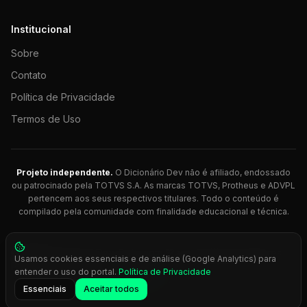
Institucional
Sobre
Contato
Política de Privacidade
Termos de Uso
Projeto independente.
O Dicionário Dev não é afiliado, endossado
ou patrocinado pela TOTVS S.A. As marcas TOTVS, Protheus e ADVPL
pertencem aos seus respectivos titulares. Todo o conteúdo é
compilado pela comunidade com finalidade educacional e técnica.
© 2026 Dicionário Dev. Feito com 💚 para desenvolvedores
Usamos cookies essenciais e de análise (Google Analytics) para
Protheus.
entender o uso do portal.
Política de Privacidade
Press
Ctrl+K
para busca rápida
Essenciais
Aceitar todos