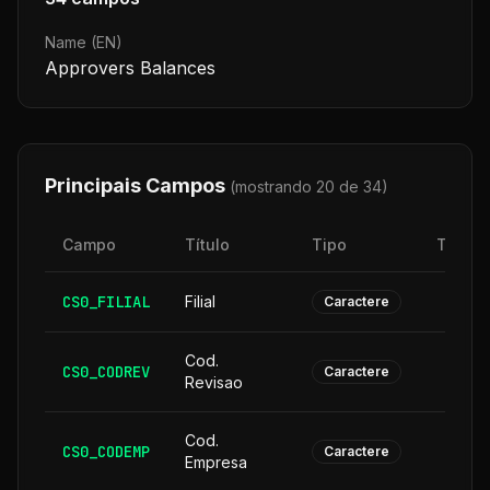
Name (EN)
Approvers Balances
Principais Campos
(mostrando 20 de
34
)
Campo
Título
Tipo
Taman
CS0_FILIAL
Filial
Caractere
Cod.
CS0_CODREV
Caractere
Revisao
Cod.
CS0_CODEMP
Caractere
Empresa