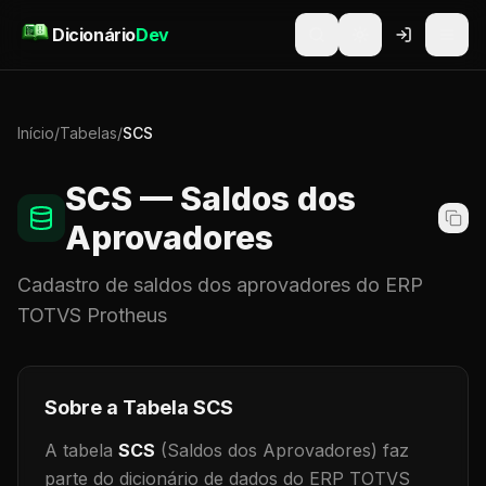
Pular para o conteúdo
Dicionário
Dev
Início
/
Tabelas
/
SCS
SCS
— Saldos dos
Aprovadores
Cadastro de
saldos dos aprovadores
do ERP
TOTVS Protheus
Sobre a Tabela
SCS
A tabela
SCS
(Saldos dos Aprovadores)
faz
parte do dicionário de dados do ERP TOTVS