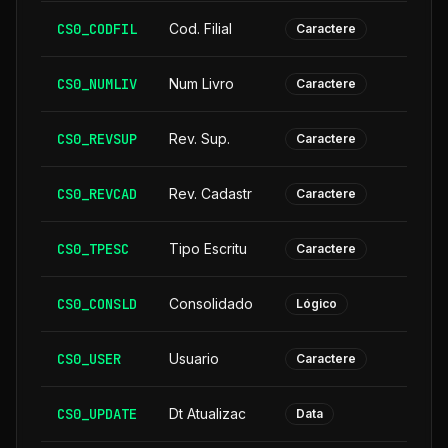
CS0_CODFIL
Cod. Filial
Caractere
CS0_NUMLIV
Num Livro
Caractere
CS0_REVSUP
Rev. Sup.
Caractere
CS0_REVCAD
Rev. Cadastr
Caractere
CS0_TPESC
Tipo Escritu
Caractere
CS0_CONSLD
Consolidado
Lógico
CS0_USER
Usuario
Caractere
CS0_UPDATE
Dt Atualizac
Data