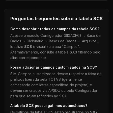
Perguntas frequentes sobre a tabela
SCS
Como descobrir todos os campos da tabela
SCS
?
Acesse o módulo Configurador (SIGACFG) → Base de
Dados → Dicionário → Bases de Dados → Arquivos,
localize
SCS
e visualize a aba "Campos".
Alternativamente, consulte a tabela
SX3
filtrando pelo
alias correspondente.
Posso adicionar campos customizados na
SCS
?
Sim. Campos customizados devem respeitar a faixa de
prefixos liberada pela TOTVS (geralmente
começando com letras específicas do projeto) e
devem ser criados via APSDU ou pelo Configurador
para que sejam refletidos no SX3.
A tabela
SCS
possui gatilhos automáticos?
Os gatilhos da tabela
SCS
estão registrados no
SX7
.