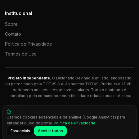
Institucional
Sobre
Contato
Política de Privacidade
Termos de Uso
Projeto independente.
O Dicionário Dev não é afiliado, endossado
ou patrocinado pela TOTVS S.A. As marcas TOTVS, Protheus e ADVPL
pertencem aos seus respectivos titulares. Todo o conteúdo é
compilado pela comunidade com finalidade educacional e técnica.
© 2026 Dicionário Dev. Feito com 💚 para desenvolvedores
Usamos cookies essenciais e de análise (Google Analytics) para
Protheus.
entender o uso do portal.
Política de Privacidade
Press
Ctrl+K
para busca rápida
Essenciais
Aceitar todos