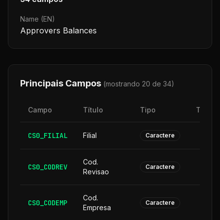
Name (EN)
Approvers Balances
Principais Campos
(mostrando 20 de
34
)
Campo
Título
Tipo
Taman
CS0_FILIAL
Filial
Caractere
Cod.
CS0_CODREV
Caractere
Revisao
Cod.
CS0_CODEMP
Caractere
Empresa