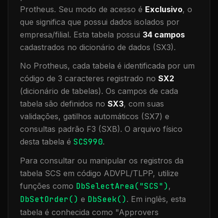
Protheus.
Seu modo de acesso é
Exclusivo
, o
que significa que
possui dados isolados por
empresa/filial
.
Esta tabela possui
34
campos
cadastrados no dicionário de dados (SX3).
No Protheus, cada tabela é identificada por um
código de 3 caracteres registrado no
SX2
(dicionário de tabelas). Os campos de cada
tabela são definidos no
SX3
, com suas
validações, gatilhos automáticos (SX7) e
consultas padrão F3 (SXB).
O arquivo físico
desta tabela é
SCS990
.
Para consultar ou manipular os registros da
tabela
SCS
em código ADVPL/TLPP, utilize
funções como
DbSelectArea("
SCS
")
,
DbSetOrder()
e
DbSeek()
.
Em inglês, esta
tabela é conhecida como "
Approvers