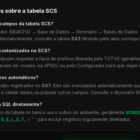
s sobre a tabela
SCS
 campos da tabela
SCS
?
dor (SIGACFG) → Base de Dados → Dicionário → Bases de Dados →
lternativamente, consulte a tabela
SX3
filtrando pelo alias corresp
 customizados na
SCS
?
devem respeitar a faixa de prefixos liberada pela TOTVS (geralm
devem ser criados via APSDU ou pelo Configurador para que sejam r
lhos automáticos?
stão registrados no
SX7
. Eles são executados automaticamente q
a validar dados ou popular outros campos. Consulte o dicionário S
a SQL diretamente?
co da tabela no banco usa o sufixo do ambiente, geralmente
SCS
01
r
D_E_L_E_T_
= ' ' para excluir registros logicamente deletados.