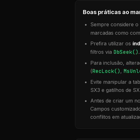
Boas práticas ao ma
Sempre considere o f
marcadas como compa
Prefira utilizar os
índ
filtros via
DbSeek()
Para inclusão, alter
(
RecLock()
,
MsUnl
Evite manipular a ta
SX3 e gatilhos de SX
Antes de criar um no
Campos customizados
conflitos em atualiza