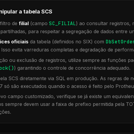
nipular a tabela
SCS
iltro de
filial
(campo
SC_FILIAL
) ao consultar registros
rtilhadas, para respeitar a segregação de dados entre un
ices oficiais
da tabela (definidos no SIX) com
DbSetOrde
. Isso evita varreduras completas e degradação de perform
ação ou exclusão de registros, utilize sempre as funções 
ock()
) garantindo o controle de concorrência adequado.
bela
SCS
diretamente via SQL em produção. As regras de ne
7 só são executados quando o acesso é feito pelo Protheu
vo campo customizado, verifique se já existe um equivalen
 sempre devem usar a faixa de prefixo permitida pela TO
ções.