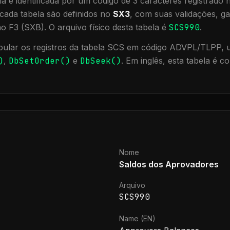
a é identificada por um código de 3 caracteres registrado
cada tabela são definidos no
SX3
, com suas validações, ga
ão F3 (SXB).
O arquivo físico desta tabela é
SCS990
.
ular os registros da tabela
SCS
em código ADVPL/TLPP, ut
)
,
DbSetOrder()
e
DbSeek()
.
Em inglês, esta tabela é 
Nome
Saldos dos Aprovadores
Arquivo
SCS990
Name (EN)