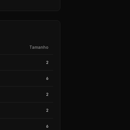
Tamanho
2
6
2
2
6