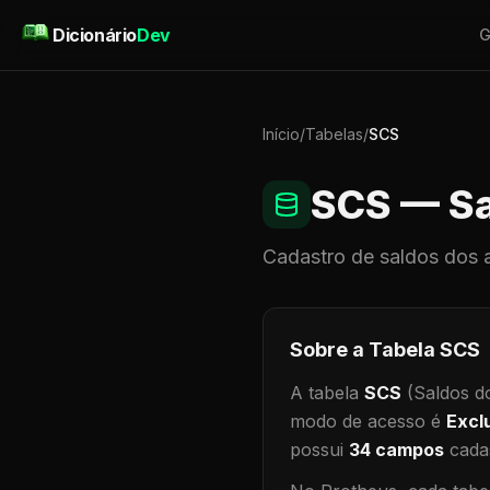
Pular para o conteúdo
Dicionário
Dev
G
Início
/
Tabelas
/
SCS
SCS
— Sa
Cadastro de
saldos dos 
Sobre a Tabela
SCS
A tabela
SCS
(Saldos d
modo de acesso é
Excl
possui
34
campos
cadas