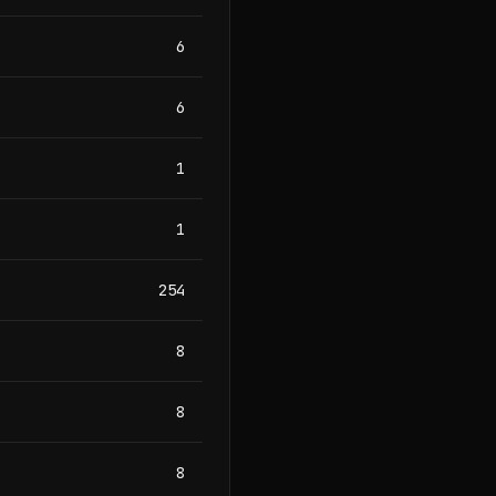
6
6
1
1
254
8
8
8