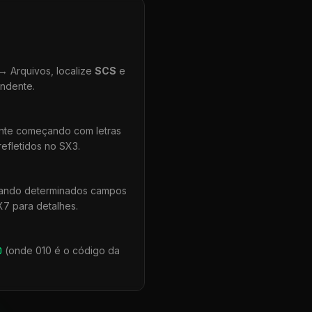
 Arquivos, localize
SCS
e
ondente.
ente começando com letras
efletidos no SX3.
uando determinados campos
X7 para detalhes.
0
(onde 010 é o código da