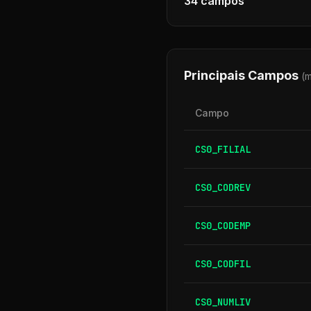
34
campos
Principais Campos
(
Campo
CS0_FILIAL
CS0_CODREV
CS0_CODEMP
CS0_CODFIL
CS0_NUMLIV