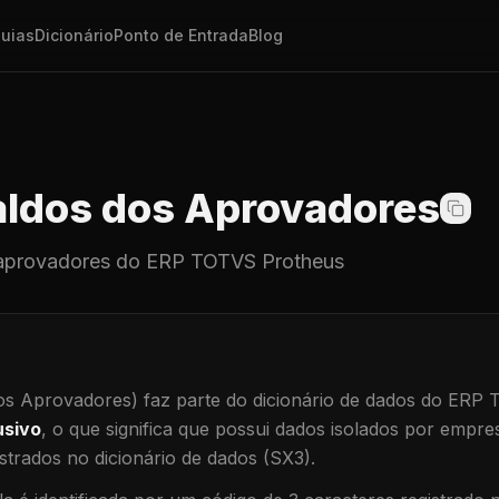
uias
Dicionário
Ponto de Entrada
Blog
ldos dos Aprovadores
aprovadores
do ERP TOTVS Protheus
os Aprovadores)
faz parte do dicionário de dados do ERP
usivo
, o que significa que
possui dados isolados por empresa
trados no dicionário de dados (SX3).