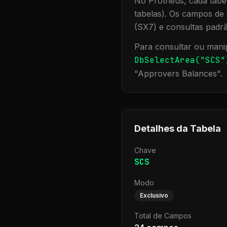
No Protheus, cada tabel
tabelas). Os campos de 
(SX7) e consultas padr
Para consultar ou manip
DbSelectArea("
SCS
"
"
Approvers Balances
".
Detalhes da Tabela
Chave
SCS
Modo
Exclusivo
Total de Campos