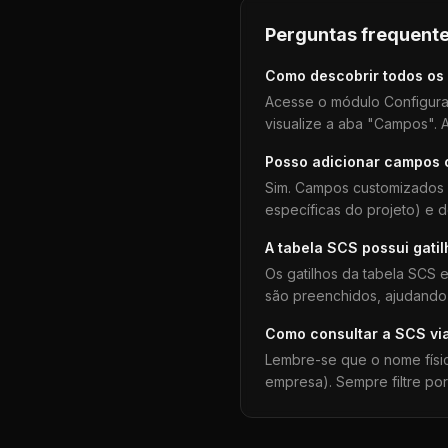
Perguntas frequente
Como descobrir todos os
Acesse o módulo Configura
visualize a aba "Campos". A
Posso adicionar campos
Sim. Campos customizados 
específicas do projeto) e 
A tabela
SCS
possui gati
Os gatilhos da tabela
SCS
e
são preenchidos, ajudando 
Como consultar a
SCS
vi
Lembre-se que o nome físi
empresa). Sempre filtre po