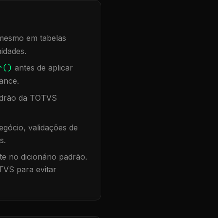
, mesmo em tabelas
idades.
r()
antes de aplicar
ance.
padrão da TOTVS
gócio, validações de
s.
te no dicionário padrão.
TVS para evitar