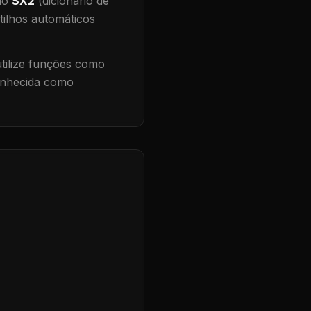
 no
SX2
(dicionário de
tilhos automáticos
ilize funções como
conhecida como