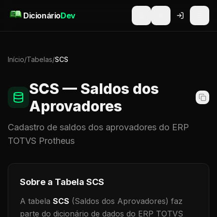
Pular para o conteúdo
Dicionário
Dev
Início
/
Tabelas
/
SCS
SCS
— Saldos dos
Aprovadores
Cadastro de
saldos dos aprovadores
do ERP
TOTVS Protheus
Sobre a Tabela
SCS
A tabela
SCS
(Saldos dos Aprovadores)
faz
parte do dicionário de dados do ERP TOTVS