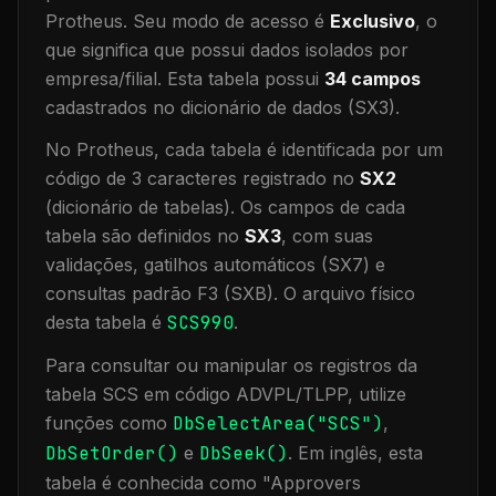
Protheus.
Seu modo de acesso é
Exclusivo
, o
que significa que
possui dados isolados por
empresa/filial
.
Esta tabela possui
34
campos
cadastrados no dicionário de dados (SX3).
No Protheus, cada tabela é identificada por um
código de 3 caracteres registrado no
SX2
(dicionário de tabelas). Os campos de cada
tabela são definidos no
SX3
, com suas
validações, gatilhos automáticos (SX7) e
consultas padrão F3 (SXB).
O arquivo físico
desta tabela é
SCS990
.
Para consultar ou manipular os registros da
tabela
SCS
em código ADVPL/TLPP, utilize
funções como
DbSelectArea("
SCS
")
,
DbSetOrder()
e
DbSeek()
.
Em inglês, esta
tabela é conhecida como "
Approvers