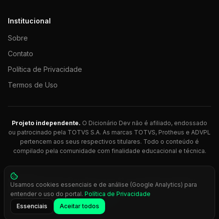
Institucional
Sobre
Contato
Política de Privacidade
Termos de Uso
Projeto independente.
O Dicionário Dev não é afiliado, endossado
ou patrocinado pela TOTVS S.A. As marcas TOTVS, Protheus e ADVPL
pertencem aos seus respectivos titulares. Todo o conteúdo é
compilado pela comunidade com finalidade educacional e técnica.
© 2026 Dicionário Dev. Feito com 💚 para desenvolvedores
Usamos cookies essenciais e de análise (Google Analytics) para
Protheus.
entender o uso do portal.
Política de Privacidade
Press
Ctrl+K
para busca rápida
Essenciais
Aceitar todos