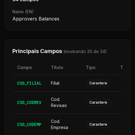
Name (EN)
Approvers Balances
Principais Campos
(mostrando 20 de
34
)
Campo
Título
Tipo
Taman
CS0_FILIAL
Filial
Caractere
Cod.
CS0_CODREV
Caractere
Revisao
Cod.
CS0_CODEMP
Caractere
Empresa