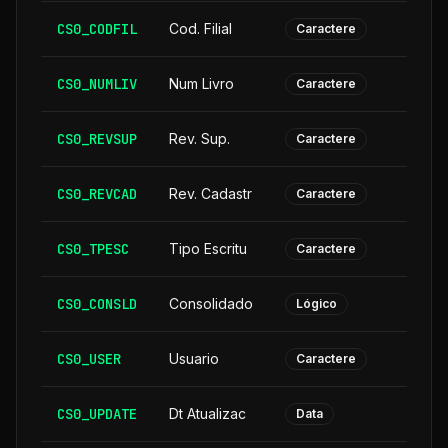
CS0_CODFIL
Cod. Filial
Caractere
CS0_NUMLIV
Num Livro
Caractere
CS0_REVSUP
Rev. Sup.
Caractere
CS0_REVCAD
Rev. Cadastr
Caractere
CS0_TPESC
Tipo Escritu
Caractere
CS0_CONSLD
Consolidado
Lógico
CS0_USER
Usuario
Caractere
CS0_UPDATE
Dt Atualizac
Data