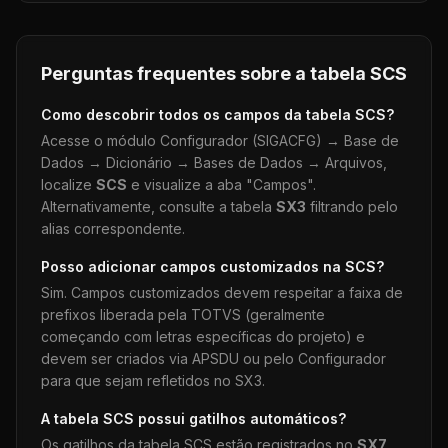
Perguntas frequentes sobre a tabela
SCS
Como descobrir todos os campos da tabela
SCS
?
Acesse o módulo Configurador (SIGACFG) → Base de
Dados → Dicionário → Bases de Dados → Arquivos,
localize
SCS
e visualize a aba "Campos".
Alternativamente, consulte a tabela
SX3
filtrando pelo
alias correspondente.
Posso adicionar campos customizados na
SCS
?
Sim. Campos customizados devem respeitar a faixa de
prefixos liberada pela TOTVS (geralmente
começando com letras específicas do projeto) e
devem ser criados via APSDU ou pelo Configurador
para que sejam refletidos no SX3.
A tabela
SCS
possui gatilhos automáticos?
Os gatilhos da tabela
SCS
estão registrados no
SX7
.