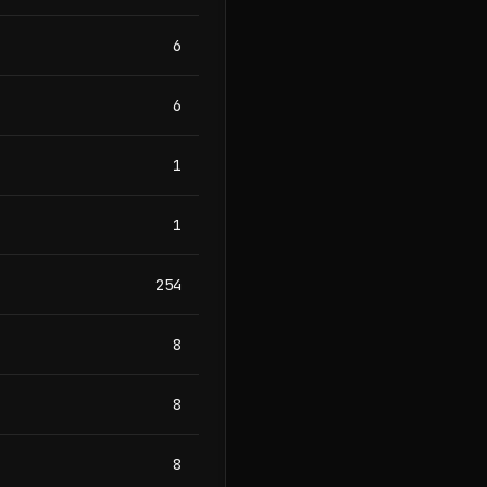
6
6
1
1
254
8
8
8