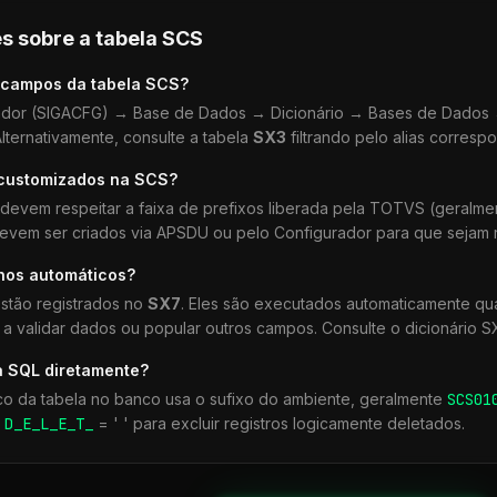
s sobre a tabela
SCS
 campos da tabela
SCS
?
dor (SIGACFG) → Base de Dados → Dicionário → Bases de Dados →
lternativamente, consulte a tabela
SX3
filtrando pelo alias corresp
 customizados na
SCS
?
devem respeitar a faixa de prefixos liberada pela TOTVS (geralm
devem ser criados via APSDU ou pelo Configurador para que sejam r
lhos automáticos?
stão registrados no
SX7
. Eles são executados automaticamente q
a validar dados ou popular outros campos. Consulte o dicionário S
a SQL diretamente?
co da tabela no banco usa o sufixo do ambiente, geralmente
SCS
01
r
D_E_L_E_T_
= ' ' para excluir registros logicamente deletados.