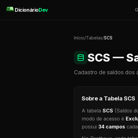
Pular para o conteúdo
Dicionário
Dev
G
Início
/
Tabelas
/
SCS
SCS
— Sa
Cadastro de
saldos dos 
Sobre a Tabela
SCS
A tabela
SCS
(Saldos d
modo de acesso é
Excl
possui
34
campos
cadas