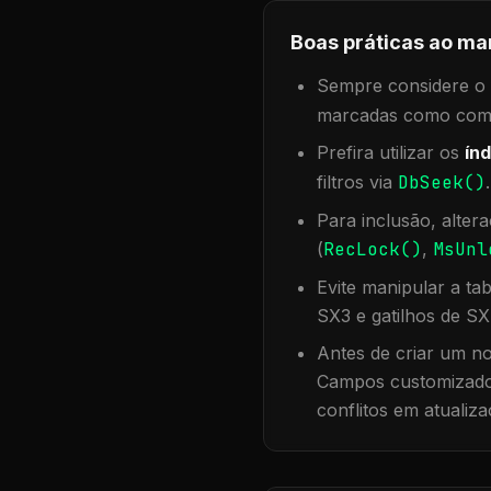
Boas práticas ao ma
Sempre considere o f
marcadas como compa
Prefira utilizar os
índ
filtros via
DbSeek()
Para inclusão, alter
(
RecLock()
,
MsUnl
Evite manipular a ta
SX3 e gatilhos de SX
Antes de criar um no
Campos customizados
conflitos em atualiza