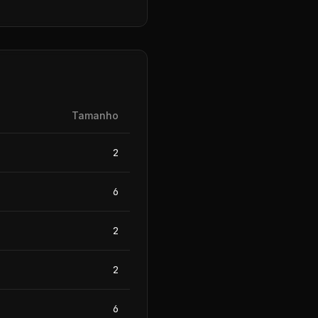
Tamanho
2
6
2
2
6