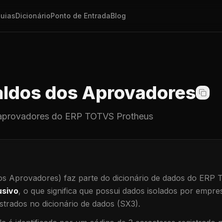
uias
Dicionário
Ponto de Entrada
Blog
ldos dos Aprovadores
aprovadores
do ERP TOTVS Protheus
os Aprovadores)
faz parte do dicionário de dados do ERP
usivo
, o que significa que
possui dados isolados por empresa
trados no dicionário de dados (SX3).