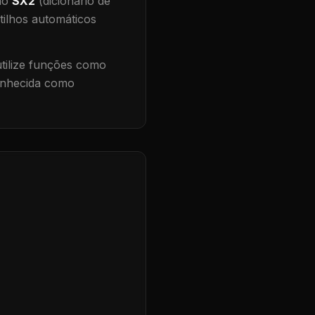
 no
SX2
(dicionário de
tilhos automáticos
ilize funções como
conhecida como