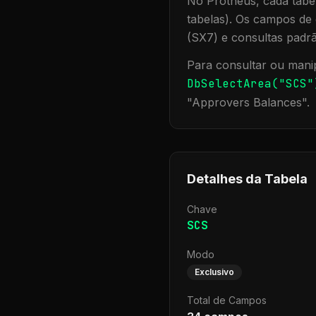
No Protheus, cada tabel
tabelas). Os campos de 
(SX7) e consultas padr
Para consultar ou manip
DbSelectArea("
SCS
"
"
Approvers Balances
".
Detalhes da Tabela
Chave
SCS
Modo
Exclusivo
Total de Campos