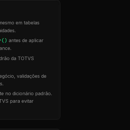
, mesmo em tabelas
idades.
r()
antes de aplicar
ance.
padrão da TOTVS
gócio, validações de
s.
te no dicionário padrão.
TVS para evitar