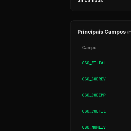
34
campos
Principais Campos
(
Campo
CS0_FILIAL
CS0_CODREV
CS0_CODEMP
CS0_CODFIL
CS0_NUMLIV