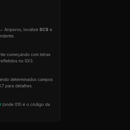
 Arquivos, localize
SCS
e
ondente.
ente começando com letras
efletidos no SX3.
uando determinados campos
X7 para detalhes.
0
(onde 010 é o código da