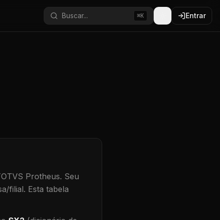
Buscar...
Entrar
⌘K
 TOTVS Protheus.
Seu
/filial
.
Esta tabela