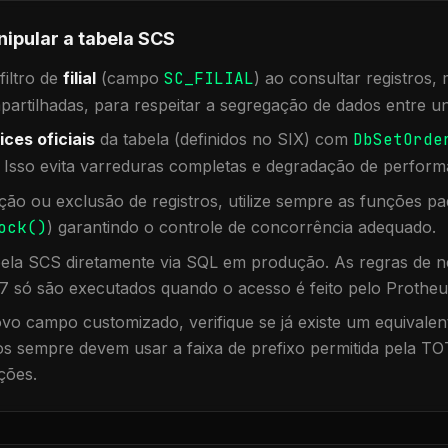
nipular a tabela
SCS
iltro de
filial
(campo
SC_FILIAL
) ao consultar registros
rtilhadas, para respeitar a segregação de dados entre un
ices oficiais
da tabela (definidos no SIX) com
DbSetOrde
. Isso evita varreduras completas e degradação de perform
ação ou exclusão de registros, utilize sempre as funções 
ock()
) garantindo o controle de concorrência adequado.
bela
SCS
diretamente via SQL em produção. As regras de ne
7 só são executados quando o acesso é feito pelo Protheu
vo campo customizado, verifique se já existe um equivalen
 sempre devem usar a faixa de prefixo permitida pela TO
ções.