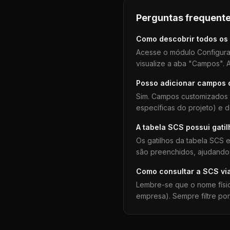
Perguntas frequente
Como descobrir todos os
Acesse o módulo Configura
visualize a aba "Campos". A
Posso adicionar campos
Sim. Campos customizados 
específicas do projeto) e 
A tabela
SCS
possui gati
Os gatilhos da tabela
SCS
e
são preenchidos, ajudando 
Como consultar a
SCS
vi
Lembre-se que o nome físi
empresa). Sempre filtre po