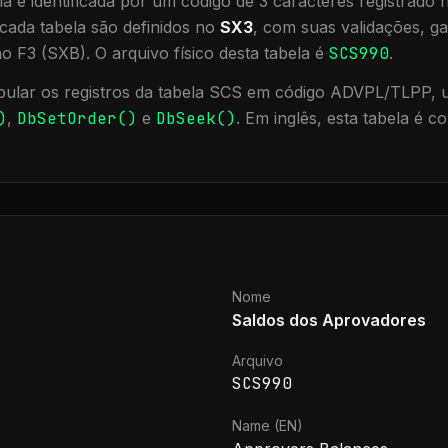
a é identificada por um código de 3 caracteres registrado
cada tabela são definidos no
SX3
, com suas validações, ga
ão F3 (SXB).
O arquivo físico desta tabela é
SCS990
.
ular os registros da tabela
SCS
em código ADVPL/TLPP, ut
)
,
DbSetOrder()
e
DbSeek()
.
Em inglês, esta tabela é 
Nome
Saldos dos Aprovadores
Arquivo
SCS990
Name (EN)