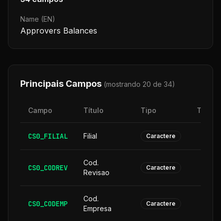
Name (EN)
Approvers Balances
Principais Campos
(mostrando 20 de
34
)
Campo
Título
Tipo
Taman
CS0_FILIAL
Filial
Caractere
Cod.
CS0_CODREV
Caractere
Revisao
Cod.
CS0_CODEMP
Caractere
Empresa