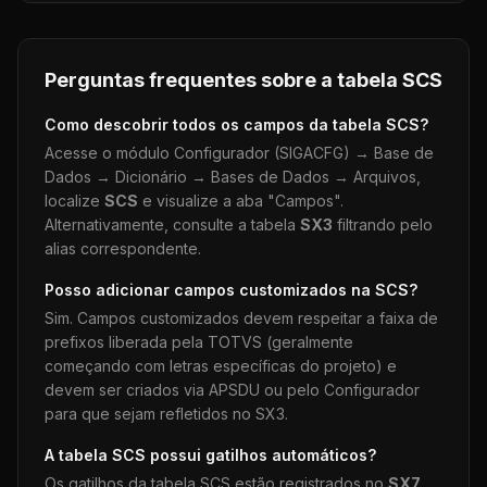
Perguntas frequentes sobre a tabela
SCS
Como descobrir todos os campos da tabela
SCS
?
Acesse o módulo Configurador (SIGACFG) → Base de
Dados → Dicionário → Bases de Dados → Arquivos,
localize
SCS
e visualize a aba "Campos".
Alternativamente, consulte a tabela
SX3
filtrando pelo
alias correspondente.
Posso adicionar campos customizados na
SCS
?
Sim. Campos customizados devem respeitar a faixa de
prefixos liberada pela TOTVS (geralmente
começando com letras específicas do projeto) e
devem ser criados via APSDU ou pelo Configurador
para que sejam refletidos no SX3.
A tabela
SCS
possui gatilhos automáticos?
Os gatilhos da tabela
SCS
estão registrados no
SX7
.