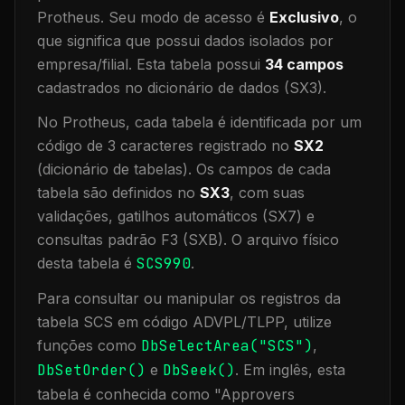
Protheus.
Seu modo de acesso é
Exclusivo
, o
que significa que
possui dados isolados por
empresa/filial
.
Esta tabela possui
34
campos
cadastrados no dicionário de dados (SX3).
No Protheus, cada tabela é identificada por um
código de 3 caracteres registrado no
SX2
(dicionário de tabelas). Os campos de cada
tabela são definidos no
SX3
, com suas
validações, gatilhos automáticos (SX7) e
consultas padrão F3 (SXB).
O arquivo físico
desta tabela é
SCS990
.
Para consultar ou manipular os registros da
tabela
SCS
em código ADVPL/TLPP, utilize
funções como
DbSelectArea("
SCS
")
,
DbSetOrder()
e
DbSeek()
.
Em inglês, esta
tabela é conhecida como "
Approvers