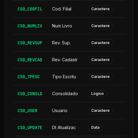
CS0_CODFIL
Cod. Filial
Caractere
CS0_NUMLIV
Num Livro
Caractere
CS0_REVSUP
Rev. Sup.
Caractere
CS0_REVCAD
Rev. Cadastr
Caractere
CS0_TPESC
Tipo Escritu
Caractere
CS0_CONSLD
Consolidado
Lógico
CS0_USER
Usuario
Caractere
CS0_UPDATE
Dt Atualizac
Data