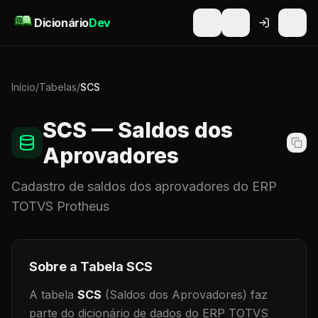
Pular para o conteúdo
Dicionário
Dev
Início
/
Tabelas
/
SCS
SCS
— Saldos dos
Aprovadores
Cadastro de
saldos dos aprovadores
do ERP
TOTVS Protheus
Sobre a Tabela
SCS
A tabela
SCS
(Saldos dos Aprovadores)
faz
parte do dicionário de dados do ERP TOTVS