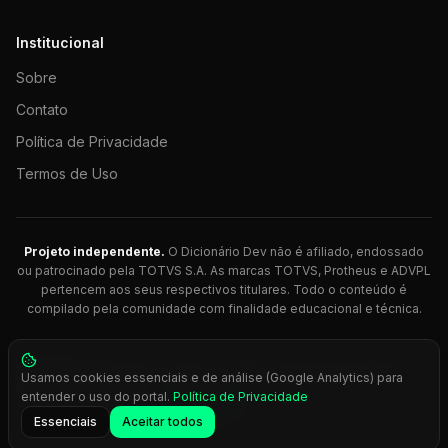
Institucional
Sobre
Contato
Política de Privacidade
Termos de Uso
Projeto independente.
O Dicionário Dev não é afiliado, endossado
ou patrocinado pela TOTVS S.A. As marcas TOTVS, Protheus e ADVPL
pertencem aos seus respectivos titulares. Todo o conteúdo é
compilado pela comunidade com finalidade educacional e técnica.
© 2026 Dicionário Dev. Feito com 💚 para desenvolvedores
Usamos cookies essenciais e de análise (Google Analytics) para
Protheus.
entender o uso do portal.
Política de Privacidade
Press
Ctrl+K
para busca rápida
Essenciais
Aceitar todos