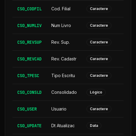
CS0_CODFIL
Cod. Filial
Caractere
CS0_NUMLIV
Num Livro
Caractere
CS0_REVSUP
Rev. Sup.
Caractere
CS0_REVCAD
Rev. Cadastr
Caractere
CS0_TPESC
Tipo Escritu
Caractere
CS0_CONSLD
Consolidado
Lógico
CS0_USER
Usuario
Caractere
CS0_UPDATE
Dt Atualizac
Data