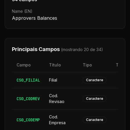
Name (EN)
Approvers Balances
Principais Campos
(mostrando 20 de
34
)
Campo
Título
Tipo
Taman
CS0_FILIAL
Filial
Caractere
Cod.
CS0_CODREV
Caractere
Revisao
Cod.
CS0_CODEMP
Caractere
Empresa