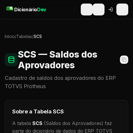
Pular para o conteúdo
Dicionário
Dev
Início
/
Tabelas
/
SCS
SCS
— Saldos dos
Aprovadores
Cadastro de
saldos dos aprovadores
do ERP
TOTVS Protheus
Sobre a Tabela
SCS
A tabela
SCS
(Saldos dos Aprovadores)
faz
parte do dicionário de dados do ERP TOTVS