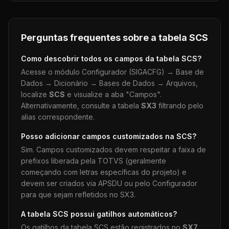
Perguntas frequentes sobre a tabela
SCS
Como descobrir todos os campos da tabela
SCS
?
Acesse o módulo Configurador (SIGACFG) → Base de
Dados → Dicionário → Bases de Dados → Arquivos,
localize
SCS
e visualize a aba "Campos".
Alternativamente, consulte a tabela
SX3
filtrando pelo
alias correspondente.
Posso adicionar campos customizados na
SCS
?
Sim. Campos customizados devem respeitar a faixa de
prefixos liberada pela TOTVS (geralmente
começando com letras específicas do projeto) e
devem ser criados via APSDU ou pelo Configurador
para que sejam refletidos no SX3.
A tabela
SCS
possui gatilhos automáticos?
Os gatilhos da tabela
SCS
estão registrados no
SX7
.