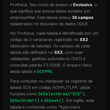
Protheus.
Seu modo de acesso é
Exclusivo
, o
que significa que
possui dados isolados por
empresa/filial
.
Esta tabela possui
34
campos
cadastrados no dicionário de dados (SX3).
No Protheus, cada tabela é identificada por um
código de 3 caracteres registrado no
SX2
(dicionário de tabelas). Os campos de cada
tabela são definidos no
SX3
, com suas
validações, gatilhos automáticos (SX7) e
consultas padrão F3 (SXB).
O arquivo físico
desta tabela é
SCS990
.
Para consultar ou manipular os registros da
tabela
SCS
em código ADVPL/TLPP, utilize
funções como
DbSelectArea("
SCS
")
,
DbSetOrder()
e
DbSeek()
.
Em inglês, esta
tabela é conhecida como "
Approvers