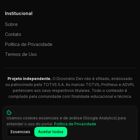
Institucional
Sobre
Contato
Política de Privacidade
Termos de Uso
Projeto independente.
O Dicionário Dev não é afiliado, endossado
ou patrocinado pela TOTVS S.A. As marcas TOTVS, Protheus e ADVPL
pertencem aos seus respectivos titulares. Todo o conteúdo é
compilado pela comunidade com finalidade educacional e técnica.
© 2026 Dicionário Dev. Feito com 💚 para desenvolvedores
Usamos cookies essenciais e de análise (Google Analytics) para
Protheus.
entender o uso do portal.
Política de Privacidade
Press
Ctrl+K
para busca rápida
Essenciais
Aceitar todos