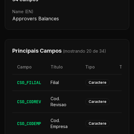
Name (EN)
Approvers Balances
Principais Campos
(mostrando 20 de
34
)
Campo
Título
Tipo
Taman
CS0_FILIAL
Filial
Caractere
Cod.
CS0_CODREV
Caractere
Revisao
Cod.
CS0_CODEMP
Caractere
Empresa