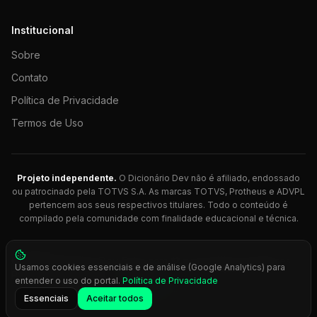
Institucional
Sobre
Contato
Política de Privacidade
Termos de Uso
Projeto independente.
O Dicionário Dev não é afiliado, endossado
ou patrocinado pela TOTVS S.A. As marcas TOTVS, Protheus e ADVPL
pertencem aos seus respectivos titulares. Todo o conteúdo é
compilado pela comunidade com finalidade educacional e técnica.
© 2026 Dicionário Dev. Feito com 💚 para desenvolvedores
Usamos cookies essenciais e de análise (Google Analytics) para
Protheus.
entender o uso do portal.
Política de Privacidade
Press
Ctrl+K
para busca rápida
Essenciais
Aceitar todos