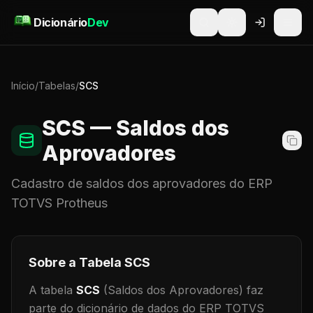
Pular para o conteúdo
Dicionário
Dev
Início
/
Tabelas
/
SCS
SCS
— Saldos dos
Aprovadores
Cadastro de
saldos dos aprovadores
do ERP
TOTVS Protheus
Sobre a Tabela
SCS
A tabela
SCS
(Saldos dos Aprovadores)
faz
parte do dicionário de dados do ERP TOTVS