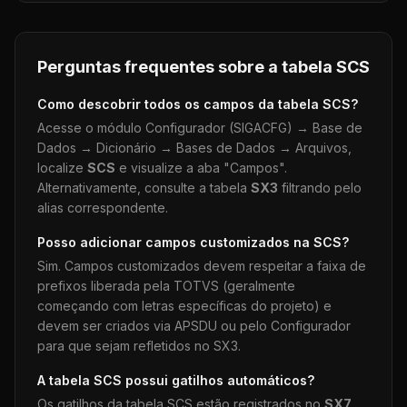
Perguntas frequentes sobre a tabela
SCS
Como descobrir todos os campos da tabela
SCS
?
Acesse o módulo Configurador (SIGACFG) → Base de
Dados → Dicionário → Bases de Dados → Arquivos,
localize
SCS
e visualize a aba "Campos".
Alternativamente, consulte a tabela
SX3
filtrando pelo
alias correspondente.
Posso adicionar campos customizados na
SCS
?
Sim. Campos customizados devem respeitar a faixa de
prefixos liberada pela TOTVS (geralmente
começando com letras específicas do projeto) e
devem ser criados via APSDU ou pelo Configurador
para que sejam refletidos no SX3.
A tabela
SCS
possui gatilhos automáticos?
Os gatilhos da tabela
SCS
estão registrados no
SX7
.