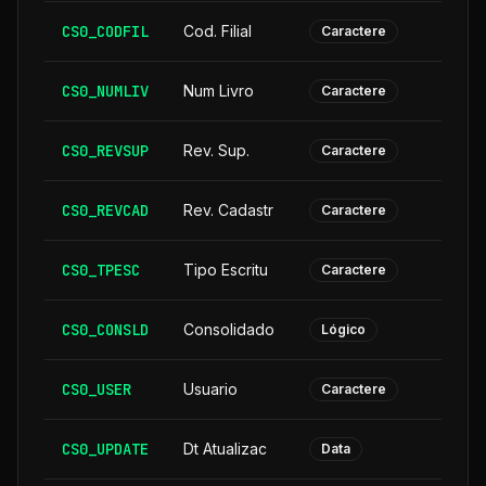
CS0_CODFIL
Cod. Filial
Caractere
CS0_NUMLIV
Num Livro
Caractere
CS0_REVSUP
Rev. Sup.
Caractere
CS0_REVCAD
Rev. Cadastr
Caractere
CS0_TPESC
Tipo Escritu
Caractere
CS0_CONSLD
Consolidado
Lógico
CS0_USER
Usuario
Caractere
CS0_UPDATE
Dt Atualizac
Data