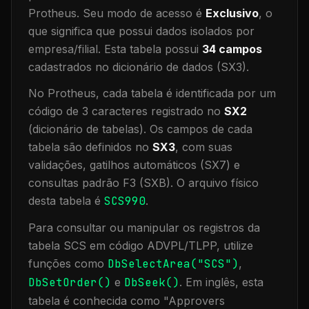
Protheus.
Seu modo de acesso é
Exclusivo
, o
que significa que
possui dados isolados por
empresa/filial
.
Esta tabela possui
34
campos
cadastrados no dicionário de dados (SX3).
No Protheus, cada tabela é identificada por um
código de 3 caracteres registrado no
SX2
(dicionário de tabelas). Os campos de cada
tabela são definidos no
SX3
, com suas
validações, gatilhos automáticos (SX7) e
consultas padrão F3 (SXB).
O arquivo físico
desta tabela é
SCS990
.
Para consultar ou manipular os registros da
tabela
SCS
em código ADVPL/TLPP, utilize
funções como
DbSelectArea("
SCS
")
,
DbSetOrder()
e
DbSeek()
.
Em inglês, esta
tabela é conhecida como "
Approvers