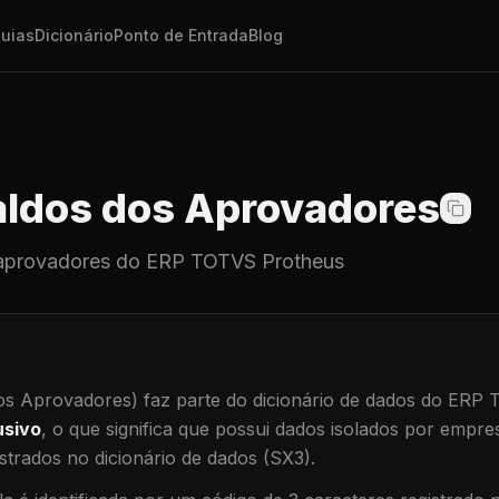
uias
Dicionário
Ponto de Entrada
Blog
ldos dos Aprovadores
aprovadores
do ERP TOTVS Protheus
os Aprovadores)
faz parte do dicionário de dados do ERP
usivo
, o que significa que
possui dados isolados por empresa
trados no dicionário de dados (SX3).