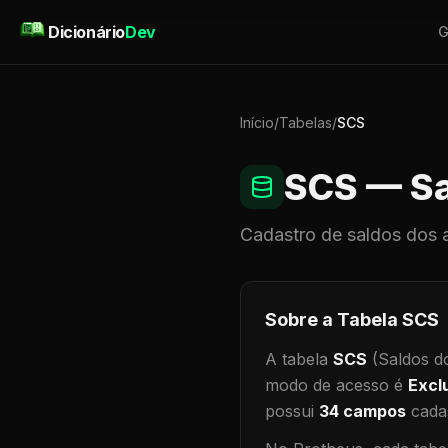
Pular para o conteúdo
Dicionário
Dev
G
Início
/
Tabelas
/
SCS
SCS
— Sa
Cadastro de
saldos dos 
Sobre a Tabela
SCS
A tabela
SCS
(Saldos d
modo de acesso é
Excl
possui
34
campos
cadas