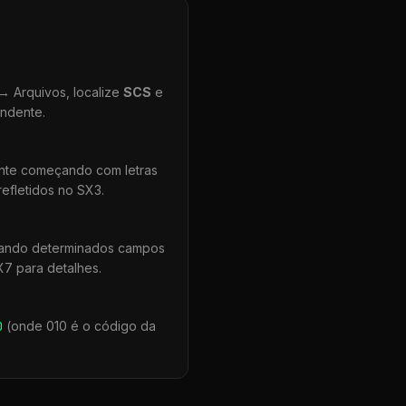
 Arquivos, localize
SCS
e
ondente.
ente começando com letras
efletidos no SX3.
uando determinados campos
X7 para detalhes.
0
(onde 010 é o código da