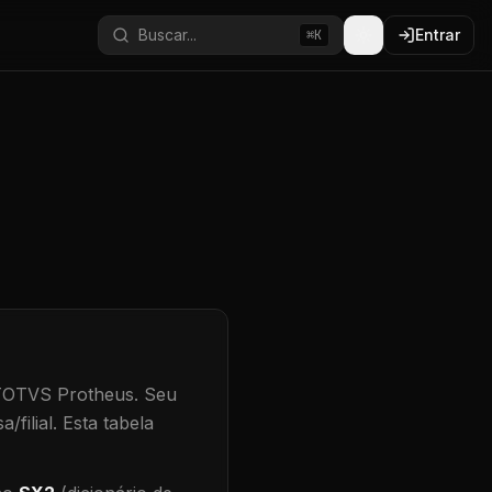
Buscar...
Entrar
⌘K
 TOTVS Protheus.
Seu
/filial
.
Esta tabela