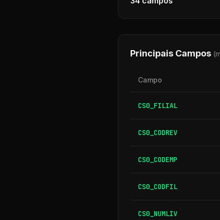
34
campos
Principais Campos
(
Campo
CS0_FILIAL
CS0_CODREV
CS0_CODEMP
CS0_CODFIL
CS0_NUMLIV