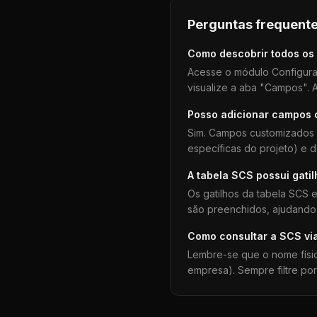
Perguntas frequente
Como descobrir todos os
Acesse o módulo Configura
visualize a aba "Campos". A
Posso adicionar campos
Sim. Campos customizados 
específicas do projeto) e 
A tabela
SCS
possui gati
Os gatilhos da tabela
SCS
e
são preenchidos, ajudando 
Como consultar a
SCS
vi
Lembre-se que o nome físi
empresa). Sempre filtre po