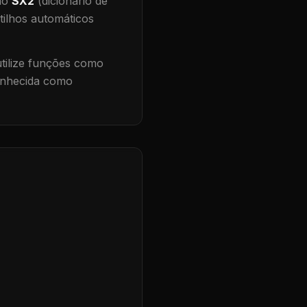
 no
SX2
(dicionário de
tilhos automáticos
ilize funções como
conhecida como