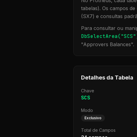
No Protheus, cada tabel
tabelas). Os campos de 
(SX7) e consultas padr
Para consultar ou manip
DbSelectArea("
SCS
"
"
Approvers Balances
".
Detalhes da Tabela
Chave
SCS
Modo
Exclusivo
Total de Campos