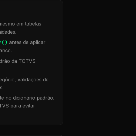
, mesmo em tabelas
idades.
r()
antes de aplicar
ance.
padrão da TOTVS
gócio, validações de
s.
te no dicionário padrão.
TVS para evitar