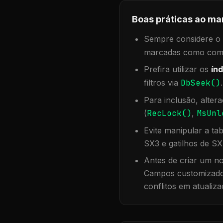
Boas práticas ao ma
Sempre considere o f
marcadas como compa
Prefira utilizar os
índ
filtros via
DbSeek()
Para inclusão, alter
(
RecLock()
,
MsUnl
Evite manipular a ta
SX3 e gatilhos de SX
Antes de criar um no
Campos customizados
conflitos em atualiza