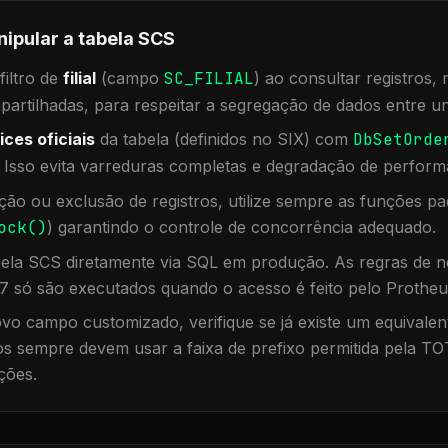
nipular a tabela
SCS
iltro de
filial
(campo
SC_FILIAL
) ao consultar registros
rtilhadas, para respeitar a segregação de dados entre un
ices oficiais
da tabela (definidos no SIX) com
DbSetOrde
. Isso evita varreduras completas e degradação de perform
ação ou exclusão de registros, utilize sempre as funções 
ock()
) garantindo o controle de concorrência adequado.
bela
SCS
diretamente via SQL em produção. As regras de ne
7 só são executados quando o acesso é feito pelo Protheu
vo campo customizado, verifique se já existe um equivalen
 sempre devem usar a faixa de prefixo permitida pela TO
ções.