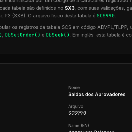
a é identificada por um código de 3 caracteres registrado
cada tabela são definidos no
SX3
, com suas validações, ga
ão F3 (SXB).
O arquivo físico desta tabela é
SCS990
.
ular os registros da tabela
SCS
em código ADVPL/TLPP, ut
)
,
DbSetOrder()
e
DbSeek()
.
Em inglês, esta tabela é 
Nome
Saldos dos Aprovadores
Arquivo
SCS990
Name (EN)