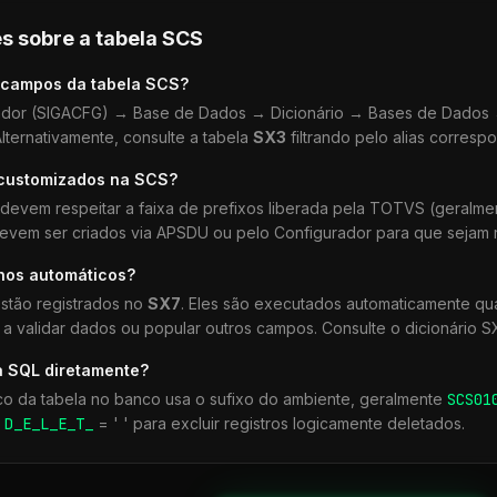
s sobre a tabela
SCS
 campos da tabela
SCS
?
dor (SIGACFG) → Base de Dados → Dicionário → Bases de Dados →
lternativamente, consulte a tabela
SX3
filtrando pelo alias corresp
 customizados na
SCS
?
devem respeitar a faixa de prefixos liberada pela TOTVS (geralm
devem ser criados via APSDU ou pelo Configurador para que sejam r
lhos automáticos?
stão registrados no
SX7
. Eles são executados automaticamente q
a validar dados ou popular outros campos. Consulte o dicionário S
a SQL diretamente?
co da tabela no banco usa o sufixo do ambiente, geralmente
SCS
01
r
D_E_L_E_T_
= ' ' para excluir registros logicamente deletados.