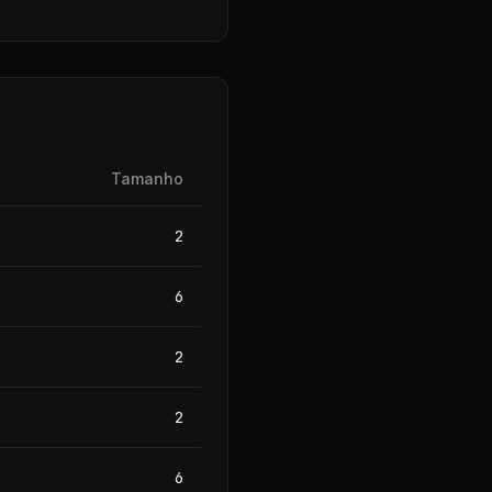
Tamanho
2
6
2
2
6