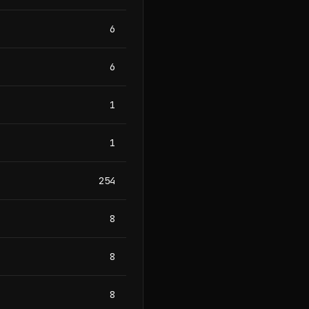
6
6
1
1
254
8
8
8