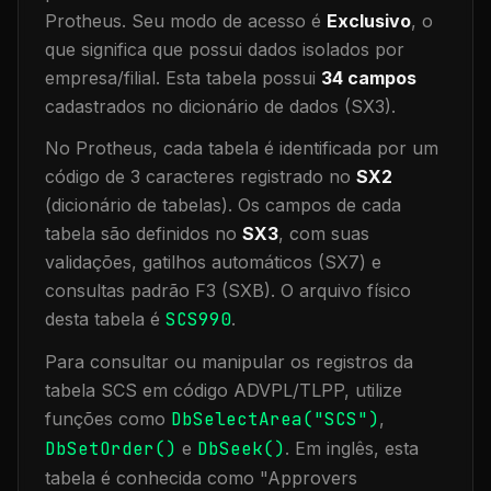
Protheus.
Seu modo de acesso é
Exclusivo
, o
que significa que
possui dados isolados por
empresa/filial
.
Esta tabela possui
34
campos
cadastrados no dicionário de dados (SX3).
No Protheus, cada tabela é identificada por um
código de 3 caracteres registrado no
SX2
(dicionário de tabelas). Os campos de cada
tabela são definidos no
SX3
, com suas
validações, gatilhos automáticos (SX7) e
consultas padrão F3 (SXB).
O arquivo físico
desta tabela é
SCS990
.
Para consultar ou manipular os registros da
tabela
SCS
em código ADVPL/TLPP, utilize
funções como
DbSelectArea("
SCS
")
,
DbSetOrder()
e
DbSeek()
.
Em inglês, esta
tabela é conhecida como "
Approvers