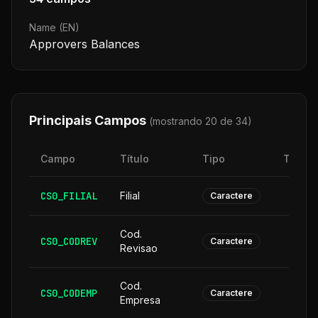
Name (EN)
Approvers Balances
Principais Campos
(mostrando 20 de
34
)
Campo
Título
Tipo
Taman
CS0_FILIAL
Filial
Caractere
Cod.
CS0_CODREV
Caractere
Revisao
Cod.
CS0_CODEMP
Caractere
Empresa