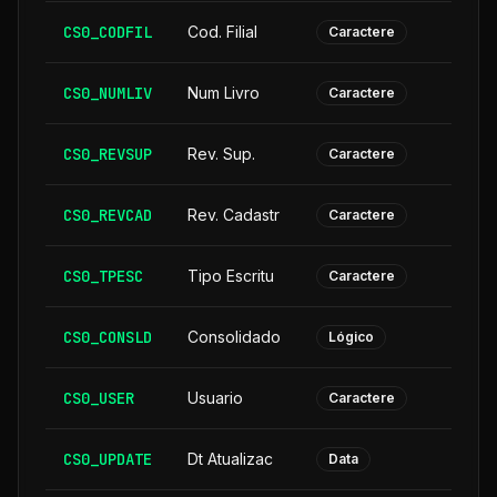
CS0_CODFIL
Cod. Filial
Caractere
CS0_NUMLIV
Num Livro
Caractere
CS0_REVSUP
Rev. Sup.
Caractere
CS0_REVCAD
Rev. Cadastr
Caractere
CS0_TPESC
Tipo Escritu
Caractere
CS0_CONSLD
Consolidado
Lógico
CS0_USER
Usuario
Caractere
CS0_UPDATE
Dt Atualizac
Data