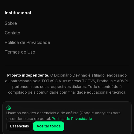
Institucional
Sobre
Contato
Política de Privacidade
Termos de Uso
Projeto independente.
O Dicionário Dev não é afiliado, endossado
ou patrocinado pela TOTVS S.A. As marcas TOTVS, Protheus e ADVPL
pertencem aos seus respectivos titulares. Todo o conteúdo é
compilado pela comunidade com finalidade educacional e técnica.
© 2026 Dicionário Dev. Feito com 💚 para desenvolvedores
Usamos cookies essenciais e de análise (Google Analytics) para
Protheus.
entender o uso do portal.
Política de Privacidade
Press
Ctrl+K
para busca rápida
Essenciais
Aceitar todos