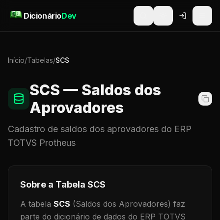
Pular para o conteúdo
Dicionário
Dev
Início
/
Tabelas
/
SCS
SCS
— Saldos dos
Aprovadores
Cadastro de
saldos dos aprovadores
do ERP
TOTVS Protheus
Sobre a Tabela
SCS
A tabela
SCS
(Saldos dos Aprovadores)
faz
parte do dicionário de dados do ERP TOTVS