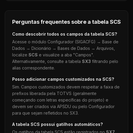
Perguntas frequentes sobre a tabela
SCS
Como descobrir todos os campos da tabela
SCS
?
Acesse o módulo Configurador (SIGACFG) → Base de
Dados → Dicionário → Bases de Dados → Arquivos,
localize
SCS
e visualize a aba "Campos".
Alternativamente, consulte a tabela
SX3
filtrando pelo
alias correspondente.
Posso adicionar campos customizados na
SCS
?
Sim. Campos customizados devem respeitar a faixa de
prefixos liberada pela TOTVS (geralmente
começando com letras específicas do projeto) e
devem ser criados via APSDU ou pelo Configurador
para que sejam refletidos no SX3.
A tabela
SCS
possui gatilhos automáticos?
Os gatilhos da tabela
SCS
estão registrados no
SX7
.