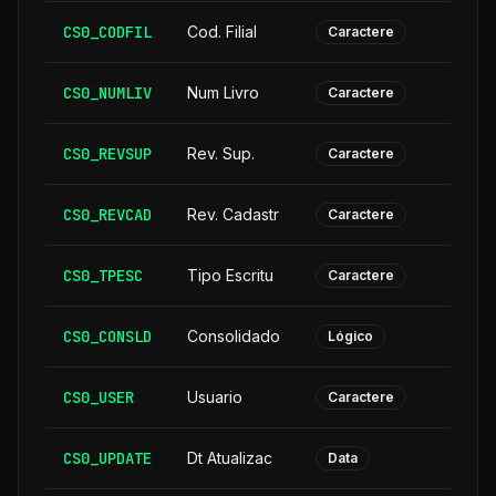
CS0_CODFIL
Cod. Filial
Caractere
CS0_NUMLIV
Num Livro
Caractere
CS0_REVSUP
Rev. Sup.
Caractere
CS0_REVCAD
Rev. Cadastr
Caractere
CS0_TPESC
Tipo Escritu
Caractere
CS0_CONSLD
Consolidado
Lógico
CS0_USER
Usuario
Caractere
CS0_UPDATE
Dt Atualizac
Data