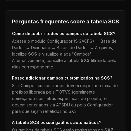
Perguntas frequentes sobre a tabela
SCS
Como descobrir todos os campos da tabela
SCS
?
Acesse o módulo Configurador (SIGACFG) → Base de
Dados → Dicionário → Bases de Dados → Arquivos,
localize
SCS
e visualize a aba "Campos".
Alternativamente, consulte a tabela
SX3
filtrando pelo
alias correspondente.
Posso adicionar campos customizados na
SCS
?
Sim. Campos customizados devem respeitar a faixa de
prefixos liberada pela TOTVS (geralmente
começando com letras específicas do projeto) e
devem ser criados via APSDU ou pelo Configurador
para que sejam refletidos no SX3.
A tabela
SCS
possui gatilhos automáticos?
Os gatilhos da tabela
SCS
estão registrados no
SX7
.