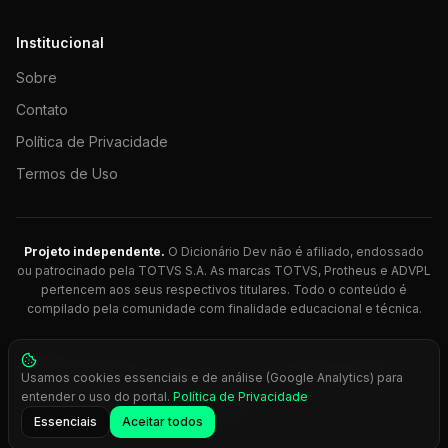
Institucional
Sobre
Contato
Política de Privacidade
Termos de Uso
Projeto independente.
O Dicionário Dev não é afiliado, endossado
ou patrocinado pela TOTVS S.A. As marcas TOTVS, Protheus e ADVPL
pertencem aos seus respectivos titulares. Todo o conteúdo é
compilado pela comunidade com finalidade educacional e técnica.
© 2026 Dicionário Dev. Feito com 💚 para desenvolvedores
Usamos cookies essenciais e de análise (Google Analytics) para
Protheus.
entender o uso do portal.
Política de Privacidade
Press
Ctrl+K
para busca rápida
Essenciais
Aceitar todos