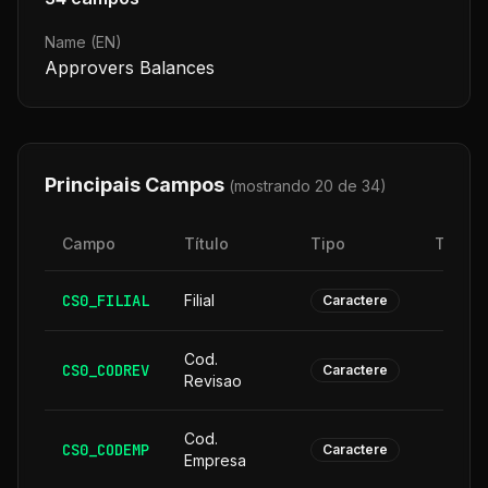
Name (EN)
Approvers Balances
Principais Campos
(mostrando 20 de
34
)
Campo
Título
Tipo
Taman
CS0_FILIAL
Filial
Caractere
Cod.
CS0_CODREV
Caractere
Revisao
Cod.
CS0_CODEMP
Caractere
Empresa