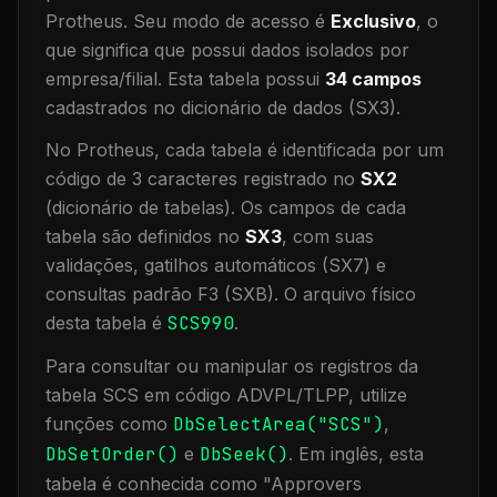
Protheus.
Seu modo de acesso é
Exclusivo
, o
que significa que
possui dados isolados por
empresa/filial
.
Esta tabela possui
34
campos
cadastrados no dicionário de dados (SX3).
No Protheus, cada tabela é identificada por um
código de 3 caracteres registrado no
SX2
(dicionário de tabelas). Os campos de cada
tabela são definidos no
SX3
, com suas
validações, gatilhos automáticos (SX7) e
consultas padrão F3 (SXB).
O arquivo físico
desta tabela é
SCS990
.
Para consultar ou manipular os registros da
tabela
SCS
em código ADVPL/TLPP, utilize
funções como
DbSelectArea("
SCS
")
,
DbSetOrder()
e
DbSeek()
.
Em inglês, esta
tabela é conhecida como "
Approvers