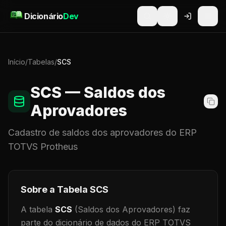
Pular para o conteúdo
Dicionário
Dev
Início
/
Tabelas
/
SCS
SCS
— Saldos dos
Aprovadores
Cadastro de
saldos dos aprovadores
do ERP
TOTVS Protheus
Sobre a Tabela
SCS
A tabela
SCS
(Saldos dos Aprovadores)
faz
parte do dicionário de dados do ERP TOTVS