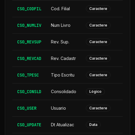
CS0_CODFIL
Cod. Filial
Caractere
CS0_NUMLIV
Num Livro
Caractere
CS0_REVSUP
Rev. Sup.
Caractere
CS0_REVCAD
Rev. Cadastr
Caractere
CS0_TPESC
Tipo Escritu
Caractere
CS0_CONSLD
Consolidado
Lógico
CS0_USER
Usuario
Caractere
CS0_UPDATE
Dt Atualizac
Data