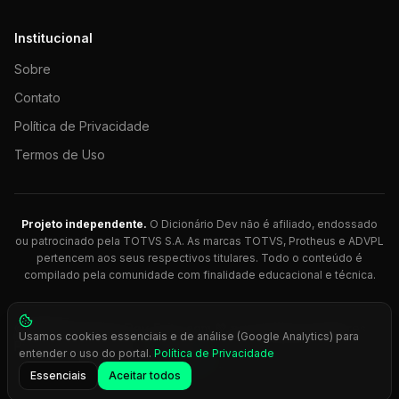
Institucional
Sobre
Contato
Política de Privacidade
Termos de Uso
Projeto independente.
O Dicionário Dev não é afiliado, endossado
ou patrocinado pela TOTVS S.A. As marcas TOTVS, Protheus e ADVPL
pertencem aos seus respectivos titulares. Todo o conteúdo é
compilado pela comunidade com finalidade educacional e técnica.
© 2026 Dicionário Dev. Feito com 💚 para desenvolvedores
Usamos cookies essenciais e de análise (Google Analytics) para
Protheus.
entender o uso do portal.
Política de Privacidade
Press
Ctrl+K
para busca rápida
Essenciais
Aceitar todos