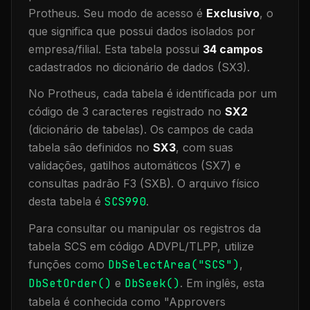
Protheus.
Seu modo de acesso é
Exclusivo
, o
que significa que
possui dados isolados por
empresa/filial
.
Esta tabela possui
34
campos
cadastrados no dicionário de dados (SX3).
No Protheus, cada tabela é identificada por um
código de 3 caracteres registrado no
SX2
(dicionário de tabelas). Os campos de cada
tabela são definidos no
SX3
, com suas
validações, gatilhos automáticos (SX7) e
consultas padrão F3 (SXB).
O arquivo físico
desta tabela é
SCS990
.
Para consultar ou manipular os registros da
tabela
SCS
em código ADVPL/TLPP, utilize
funções como
DbSelectArea("
SCS
")
,
DbSetOrder()
e
DbSeek()
.
Em inglês, esta
tabela é conhecida como "
Approvers