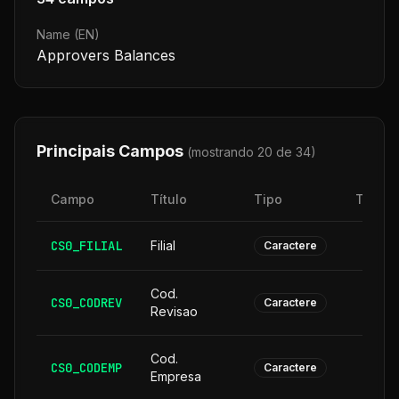
Name (EN)
Approvers Balances
Principais Campos
(mostrando 20 de
34
)
Campo
Título
Tipo
Taman
CS0_FILIAL
Filial
Caractere
Cod.
CS0_CODREV
Caractere
Revisao
Cod.
CS0_CODEMP
Caractere
Empresa