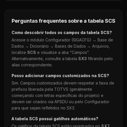
Perguntas frequentes sobre a tabela
SCS
Como descobrir todos os campos da tabela
SCS
?
Acesse o módulo Configurador (SIGACFG) → Base de
Dados → Dicionário → Bases de Dados → Arquivos,
localize
SCS
e visualize a aba "Campos".
Alternativamente, consulte a tabela
SX3
filtrando pelo
alias correspondente.
Posso adicionar campos customizados na
SCS
?
Sim. Campos customizados devem respeitar a faixa de
prefixos liberada pela TOTVS (geralmente
começando com letras específicas do projeto) e
devem ser criados via APSDU ou pelo Configurador
para que sejam refletidos no SX3.
A tabela
SCS
possui gatilhos automáticos?
Os gatilhos da tabela
SCS
estão registrados no
SX7
.