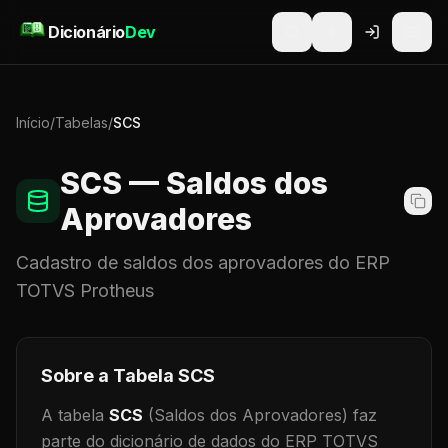
Pular para o conteúdo
Dicionário
Dev
Início
/
Tabelas
/
SCS
SCS
— Saldos dos
Aprovadores
Cadastro de
saldos dos aprovadores
do ERP
TOTVS Protheus
Sobre a Tabela
SCS
A tabela
SCS
(Saldos dos Aprovadores)
faz
parte do dicionário de dados do ERP TOTVS