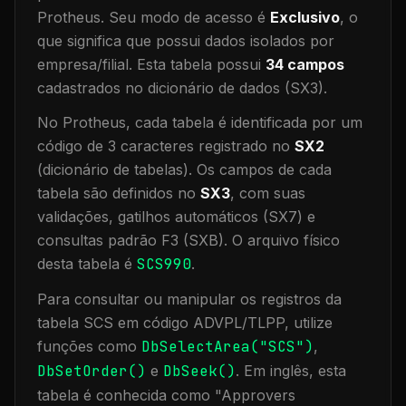
Protheus.
Seu modo de acesso é
Exclusivo
, o
que significa que
possui dados isolados por
empresa/filial
.
Esta tabela possui
34
campos
cadastrados no dicionário de dados (SX3).
No Protheus, cada tabela é identificada por um
código de 3 caracteres registrado no
SX2
(dicionário de tabelas). Os campos de cada
tabela são definidos no
SX3
, com suas
validações, gatilhos automáticos (SX7) e
consultas padrão F3 (SXB).
O arquivo físico
desta tabela é
SCS990
.
Para consultar ou manipular os registros da
tabela
SCS
em código ADVPL/TLPP, utilize
funções como
DbSelectArea("
SCS
")
,
DbSetOrder()
e
DbSeek()
.
Em inglês, esta
tabela é conhecida como "
Approvers