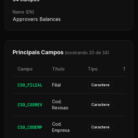
Name (EN)
Approvers Balances
Principais Campos
(mostrando 20 de
34
)
Campo
Título
Tipo
Taman
CS0_FILIAL
Filial
Caractere
Cod.
CS0_CODREV
Caractere
Revisao
Cod.
CS0_CODEMP
Caractere
Empresa