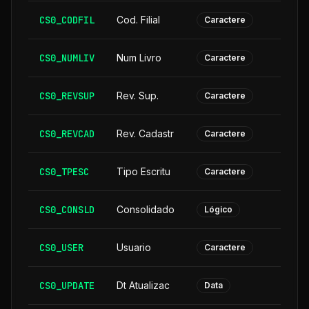
CS0_CODFIL
Cod. Filial
Caractere
CS0_NUMLIV
Num Livro
Caractere
CS0_REVSUP
Rev. Sup.
Caractere
CS0_REVCAD
Rev. Cadastr
Caractere
CS0_TPESC
Tipo Escritu
Caractere
CS0_CONSLD
Consolidado
Lógico
CS0_USER
Usuario
Caractere
CS0_UPDATE
Dt Atualizac
Data