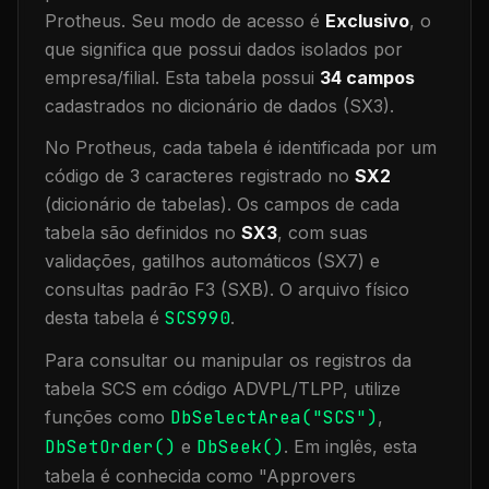
Protheus.
Seu modo de acesso é
Exclusivo
, o
que significa que
possui dados isolados por
empresa/filial
.
Esta tabela possui
34
campos
cadastrados no dicionário de dados (SX3).
No Protheus, cada tabela é identificada por um
código de 3 caracteres registrado no
SX2
(dicionário de tabelas). Os campos de cada
tabela são definidos no
SX3
, com suas
validações, gatilhos automáticos (SX7) e
consultas padrão F3 (SXB).
O arquivo físico
desta tabela é
SCS990
.
Para consultar ou manipular os registros da
tabela
SCS
em código ADVPL/TLPP, utilize
funções como
DbSelectArea("
SCS
")
,
DbSetOrder()
e
DbSeek()
.
Em inglês, esta
tabela é conhecida como "
Approvers