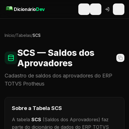
Pular para o conteúdo
Dicionário
Dev
Início
/
Tabelas
/
SCS
SCS
— Saldos dos
Aprovadores
Cadastro de
saldos dos aprovadores
do ERP
TOTVS Protheus
Sobre a Tabela
SCS
A tabela
SCS
(Saldos dos Aprovadores)
faz
parte do dicionário de dados do ERP TOTVS