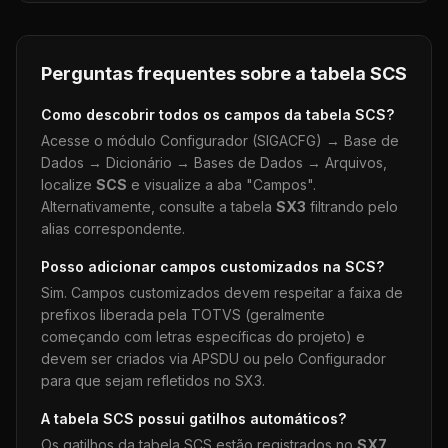
Perguntas frequentes sobre a tabela
SCS
Como descobrir todos os campos da tabela
SCS
?
Acesse o módulo Configurador (SIGACFG) → Base de
Dados → Dicionário → Bases de Dados → Arquivos,
localize
SCS
e visualize a aba "Campos".
Alternativamente, consulte a tabela
SX3
filtrando pelo
alias correspondente.
Posso adicionar campos customizados na
SCS
?
Sim. Campos customizados devem respeitar a faixa de
prefixos liberada pela TOTVS (geralmente
começando com letras específicas do projeto) e
devem ser criados via APSDU ou pelo Configurador
para que sejam refletidos no SX3.
A tabela
SCS
possui gatilhos automáticos?
Os gatilhos da tabela
SCS
estão registrados no
SX7
.