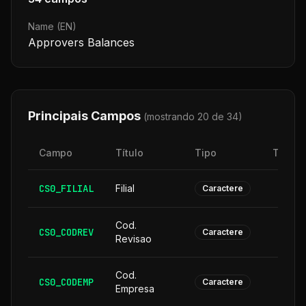
Name (EN)
Approvers Balances
Principais Campos
(mostrando 20 de
34
)
Campo
Título
Tipo
Taman
CS0_FILIAL
Filial
Caractere
Cod.
CS0_CODREV
Caractere
Revisao
Cod.
CS0_CODEMP
Caractere
Empresa