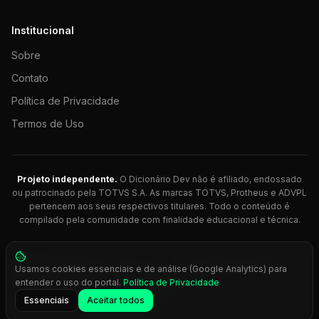
Institucional
Sobre
Contato
Política de Privacidade
Termos de Uso
Projeto independente.
O Dicionário Dev não é afiliado, endossado
ou patrocinado pela TOTVS S.A. As marcas TOTVS, Protheus e ADVPL
pertencem aos seus respectivos titulares. Todo o conteúdo é
compilado pela comunidade com finalidade educacional e técnica.
© 2026 Dicionário Dev. Feito com 💚 para desenvolvedores
Usamos cookies essenciais e de análise (Google Analytics) para
Protheus.
entender o uso do portal.
Política de Privacidade
Press
Ctrl+K
para busca rápida
Essenciais
Aceitar todos