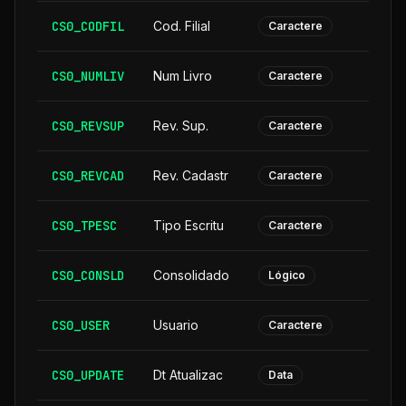
CS0_CODFIL
Cod. Filial
Caractere
CS0_NUMLIV
Num Livro
Caractere
CS0_REVSUP
Rev. Sup.
Caractere
CS0_REVCAD
Rev. Cadastr
Caractere
CS0_TPESC
Tipo Escritu
Caractere
CS0_CONSLD
Consolidado
Lógico
CS0_USER
Usuario
Caractere
CS0_UPDATE
Dt Atualizac
Data