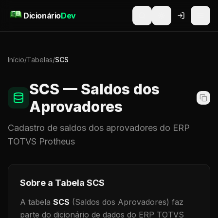
Pular para o conteúdo
Dicionário
Dev
Início
/
Tabelas
/
SCS
SCS
— Saldos dos
Aprovadores
Cadastro de
saldos dos aprovadores
do ERP
TOTVS Protheus
Sobre a Tabela
SCS
A tabela
SCS
(Saldos dos Aprovadores)
faz
parte do dicionário de dados do ERP TOTVS