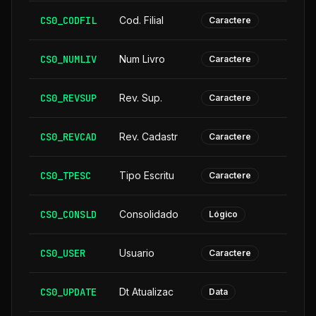
CS0_CODFIL
Cod. Filial
Caractere
CS0_NUMLIV
Num Livro
Caractere
CS0_REVSUP
Rev. Sup.
Caractere
CS0_REVCAD
Rev. Cadastr
Caractere
CS0_TPESC
Tipo Escritu
Caractere
CS0_CONSLD
Consolidado
Lógico
CS0_USER
Usuario
Caractere
CS0_UPDATE
Dt Atualizac
Data