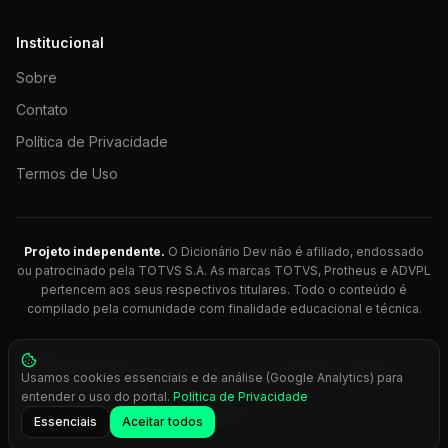
Institucional
Sobre
Contato
Política de Privacidade
Termos de Uso
Projeto independente.
O Dicionário Dev não é afiliado, endossado
ou patrocinado pela TOTVS S.A. As marcas TOTVS, Protheus e ADVPL
pertencem aos seus respectivos titulares. Todo o conteúdo é
compilado pela comunidade com finalidade educacional e técnica.
© 2026 Dicionário Dev. Feito com 💚 para desenvolvedores
Usamos cookies essenciais e de análise (Google Analytics) para
Protheus.
entender o uso do portal.
Política de Privacidade
Press
Ctrl+K
para busca rápida
Essenciais
Aceitar todos