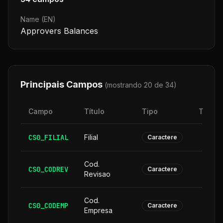
Name (EN)
Approvers Balances
Principais Campos
(mostrando 20 de
34
)
Campo
Título
Tipo
Taman
CS0_FILIAL
Filial
Caractere
Cod.
CS0_CODREV
Caractere
Revisao
Cod.
CS0_CODEMP
Caractere
Empresa