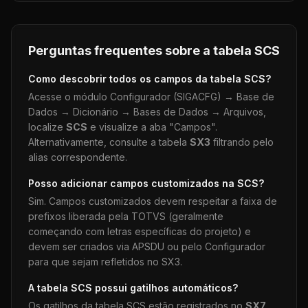
Perguntas frequentes sobre a tabela
SCS
Como descobrir todos os campos da tabela
SCS
?
Acesse o módulo Configurador (SIGACFG) → Base de
Dados → Dicionário → Bases de Dados → Arquivos,
localize
SCS
e visualize a aba "Campos".
Alternativamente, consulte a tabela
SX3
filtrando pelo
alias correspondente.
Posso adicionar campos customizados na
SCS
?
Sim. Campos customizados devem respeitar a faixa de
prefixos liberada pela TOTVS (geralmente
começando com letras específicas do projeto) e
devem ser criados via APSDU ou pelo Configurador
para que sejam refletidos no SX3.
A tabela
SCS
possui gatilhos automáticos?
Os gatilhos da tabela
SCS
estão registrados no
SX7
.