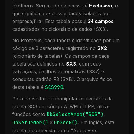
Protheus.
Seu modo de acesso é
Exclusivo
, o
que significa que
possui dados isolados por
empresa/filial
.
Esta tabela possui
34
campos
cadastrados no dicionário de dados (SX3).
No Protheus, cada tabela é identificada por um
código de 3 caracteres registrado no
SX2
(dicionário de tabelas). Os campos de cada
tabela são definidos no
SX3
, com suas
validações, gatilhos automáticos (SX7) e
consultas padrão F3 (SXB).
O arquivo físico
desta tabela é
SCS990
.
Para consultar ou manipular os registros da
tabela
SCS
em código ADVPL/TLPP, utilize
funções como
DbSelectArea("
SCS
")
,
DbSetOrder()
e
DbSeek()
.
Em inglês, esta
tabela é conhecida como "
Approvers