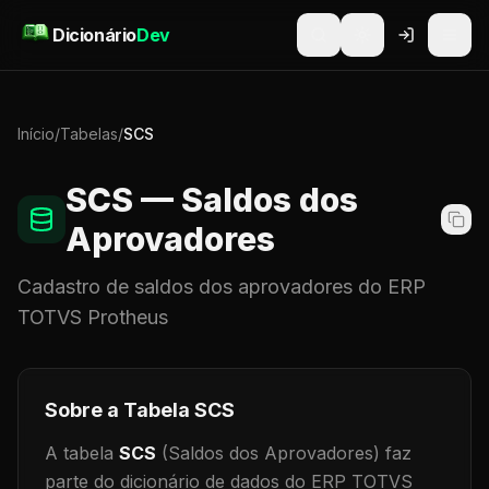
Pular para o conteúdo
Dicionário
Dev
Início
/
Tabelas
/
SCS
SCS
— Saldos dos
Aprovadores
Cadastro de
saldos dos aprovadores
do ERP
TOTVS Protheus
Sobre a Tabela
SCS
A tabela
SCS
(Saldos dos Aprovadores)
faz
parte do dicionário de dados do ERP TOTVS