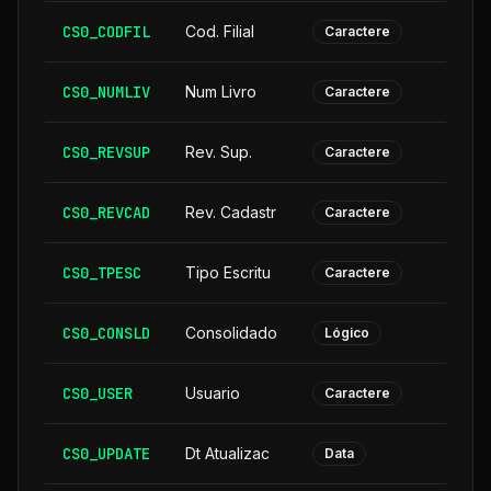
CS0_CODFIL
Cod. Filial
Caractere
CS0_NUMLIV
Num Livro
Caractere
CS0_REVSUP
Rev. Sup.
Caractere
CS0_REVCAD
Rev. Cadastr
Caractere
CS0_TPESC
Tipo Escritu
Caractere
CS0_CONSLD
Consolidado
Lógico
CS0_USER
Usuario
Caractere
CS0_UPDATE
Dt Atualizac
Data