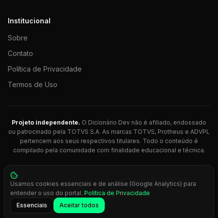
Institucional
Sobre
Contato
Política de Privacidade
Termos de Uso
Projeto independente.
O Dicionário Dev não é afiliado, endossado
ou patrocinado pela TOTVS S.A. As marcas TOTVS, Protheus e ADVPL
pertencem aos seus respectivos titulares. Todo o conteúdo é
compilado pela comunidade com finalidade educacional e técnica.
© 2026 Dicionário Dev. Feito com 💚 para desenvolvedores
Usamos cookies essenciais e de análise (Google Analytics) para
Protheus.
entender o uso do portal.
Política de Privacidade
Press
Ctrl+K
para busca rápida
Essenciais
Aceitar todos