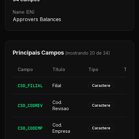
Name (EN)
Approvers Balances
Principais Campos
(mostrando 20 de
34
)
Campo
Título
Tipo
Taman
CS0_FILIAL
Filial
Caractere
Cod.
CS0_CODREV
Caractere
Revisao
Cod.
CS0_CODEMP
Caractere
Empresa