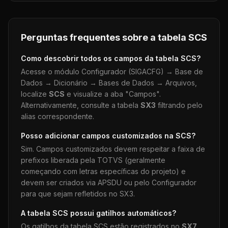
Perguntas frequentes sobre a tabela
SCS
Como descobrir todos os campos da tabela
SCS
?
Acesse o módulo Configurador (SIGACFG) → Base de
Dados → Dicionário → Bases de Dados → Arquivos,
localize
SCS
e visualize a aba "Campos".
Alternativamente, consulte a tabela
SX3
filtrando pelo
alias correspondente.
Posso adicionar campos customizados na
SCS
?
Sim. Campos customizados devem respeitar a faixa de
prefixos liberada pela TOTVS (geralmente
começando com letras específicas do projeto) e
devem ser criados via APSDU ou pelo Configurador
para que sejam refletidos no SX3.
A tabela
SCS
possui gatilhos automáticos?
Os gatilhos da tabela
SCS
estão registrados no
SX7
.