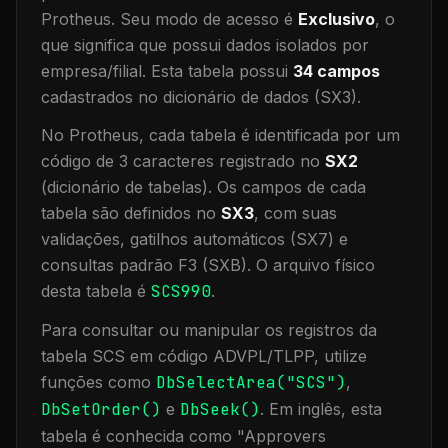
Protheus.
Seu modo de acesso é
Exclusivo
, o
que significa que
possui dados isolados por
empresa/filial
.
Esta tabela possui
34
campos
cadastrados no dicionário de dados (SX3).
No Protheus, cada tabela é identificada por um
código de 3 caracteres registrado no
SX2
(dicionário de tabelas). Os campos de cada
tabela são definidos no
SX3
, com suas
validações, gatilhos automáticos (SX7) e
consultas padrão F3 (SXB).
O arquivo físico
desta tabela é
SCS990
.
Para consultar ou manipular os registros da
tabela
SCS
em código ADVPL/TLPP, utilize
funções como
DbSelectArea("
SCS
")
,
DbSetOrder()
e
DbSeek()
.
Em inglês, esta
tabela é conhecida como "
Approvers