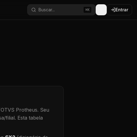
Buscar...
Entrar
⌘K
 TOTVS Protheus.
Seu
/filial
.
Esta tabela