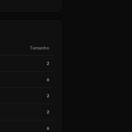
Tamanho
2
6
2
2
6