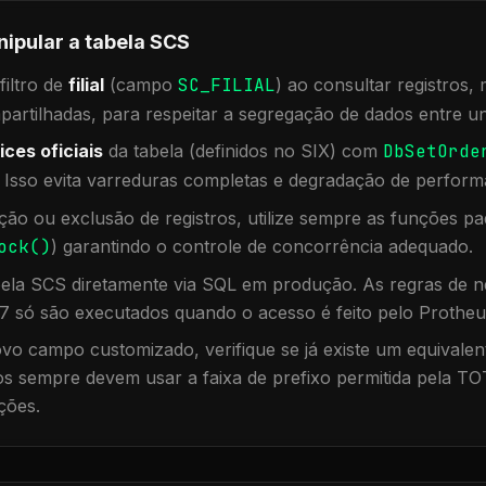
nipular a tabela
SCS
iltro de
filial
(campo
SC_FILIAL
) ao consultar registros
rtilhadas, para respeitar a segregação de dados entre un
ices oficiais
da tabela (definidos no SIX) com
DbSetOrde
. Isso evita varreduras completas e degradação de perform
ação ou exclusão de registros, utilize sempre as funções 
ock()
) garantindo o controle de concorrência adequado.
bela
SCS
diretamente via SQL em produção. As regras de ne
7 só são executados quando o acesso é feito pelo Protheu
vo campo customizado, verifique se já existe um equivalen
 sempre devem usar a faixa de prefixo permitida pela TO
ções.