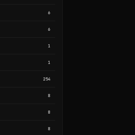
6
6
1
1
254
8
8
8