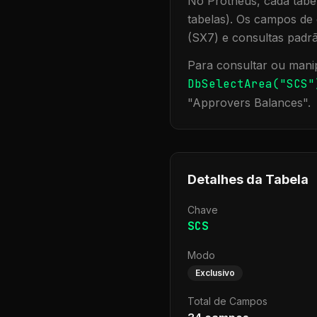
No Protheus, cada tabel
tabelas). Os campos de 
(SX7) e consultas padr
Para consultar ou manip
DbSelectArea("
SCS
"
"
Approvers Balances
".
Detalhes da Tabela
Chave
SCS
Modo
Exclusivo
Total de Campos