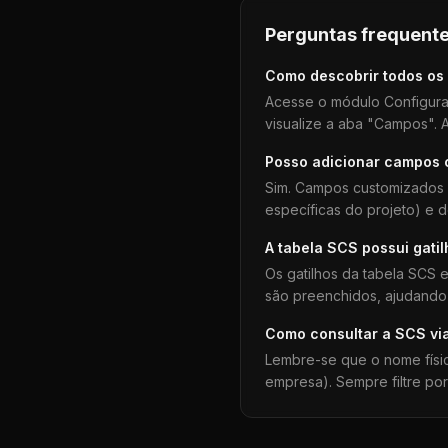
Perguntas frequente
Como descobrir todos os
Acesse o módulo Configura
visualize a aba "Campos". A
Posso adicionar campos
Sim. Campos customizados 
específicas do projeto) e 
A tabela
SCS
possui gati
Os gatilhos da tabela
SCS
e
são preenchidos, ajudando 
Como consultar a
SCS
vi
Lembre-se que o nome físi
empresa). Sempre filtre po