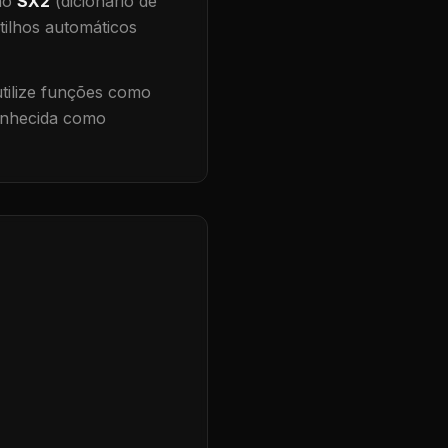
 no
SX2
(dicionário de
tilhos automáticos
ilize funções como
conhecida como