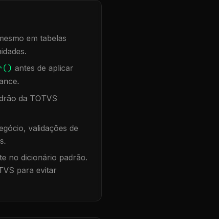
, mesmo em tabelas
idades.
r()
antes de aplicar
ance.
padrão da TOTVS
gócio, validações de
s.
te no dicionário padrão.
TVS para evitar