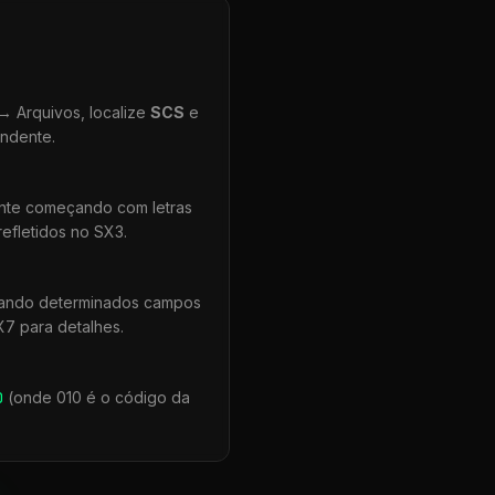
 Arquivos, localize
SCS
e
ondente.
ente começando com letras
efletidos no SX3.
uando determinados campos
X7 para detalhes.
0
(onde 010 é o código da