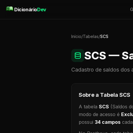
Pular para o conteúdo
Dicionário
Dev
G
Início
/
Tabelas
/
SCS
SCS
— Sa
Cadastro de
saldos dos 
Sobre a Tabela
SCS
A tabela
SCS
(Saldos d
modo de acesso é
Excl
possui
34
campos
cadas