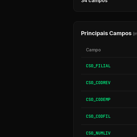
34
campos
Principais Campos
(
Campo
CS0_FILIAL
CS0_CODREV
CS0_CODEMP
CS0_CODFIL
CS0_NUMLIV