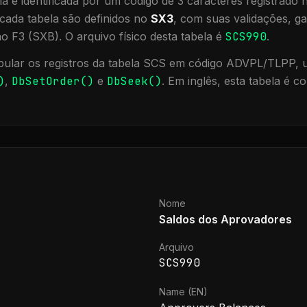
a é identificada por um código de 3 caracteres registrado
cada tabela são definidos no
SX3
, com suas validações, ga
ão F3 (SXB).
O arquivo físico desta tabela é
SCS990
.
ular os registros da tabela
SCS
em código ADVPL/TLPP, ut
)
,
DbSetOrder()
e
DbSeek()
.
Em inglês, esta tabela é 
Nome
Saldos dos Aprovadores
Arquivo
SCS990
Name (EN)