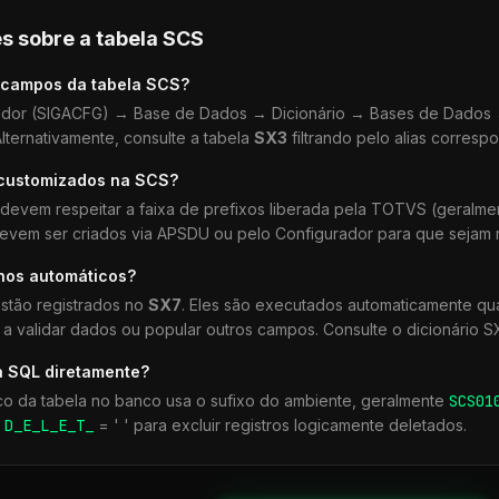
s sobre a tabela
SCS
 campos da tabela
SCS
?
dor (SIGACFG) → Base de Dados → Dicionário → Bases de Dados →
lternativamente, consulte a tabela
SX3
filtrando pelo alias corresp
 customizados na
SCS
?
devem respeitar a faixa de prefixos liberada pela TOTVS (geralm
devem ser criados via APSDU ou pelo Configurador para que sejam r
lhos automáticos?
stão registrados no
SX7
. Eles são executados automaticamente q
a validar dados ou popular outros campos. Consulte o dicionário S
a SQL diretamente?
co da tabela no banco usa o sufixo do ambiente, geralmente
SCS
01
r
D_E_L_E_T_
= ' ' para excluir registros logicamente deletados.