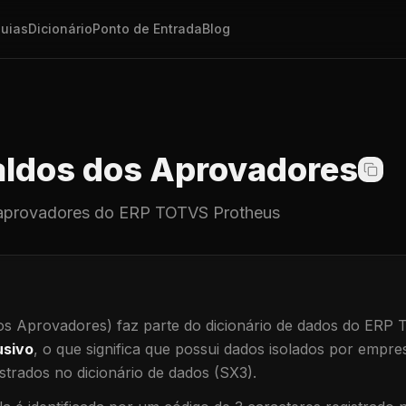
uias
Dicionário
Ponto de Entrada
Blog
ldos dos Aprovadores
aprovadores
do ERP TOTVS Protheus
os Aprovadores)
faz parte do dicionário de dados do ERP
usivo
, o que significa que
possui dados isolados por empresa
trados no dicionário de dados (SX3).