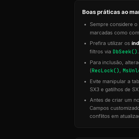
Boas práticas ao ma
Sempre considere o f
marcadas como compa
Prefira utilizar os
índ
filtros via
DbSeek()
Para inclusão, alter
(
RecLock()
,
MsUnl
Evite manipular a ta
SX3 e gatilhos de SX
Antes de criar um no
Campos customizados
conflitos em atualiza