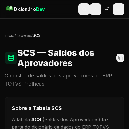
Pular para o conteúdo
Dicionário
Dev
Início
/
Tabelas
/
SCS
SCS
— Saldos dos
Aprovadores
Cadastro de
saldos dos aprovadores
do ERP
TOTVS Protheus
Sobre a Tabela
SCS
A tabela
SCS
(Saldos dos Aprovadores)
faz
parte do dicionário de dados do ERP TOTVS