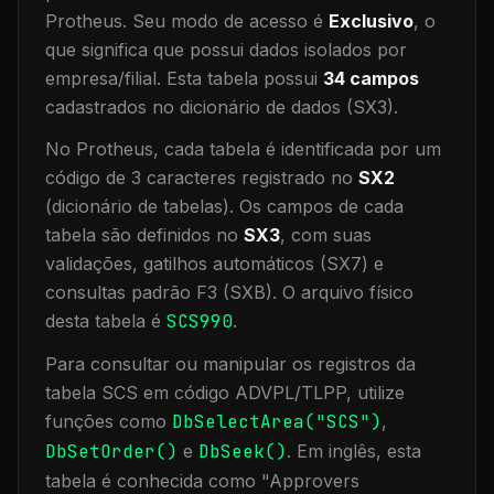
Protheus.
Seu modo de acesso é
Exclusivo
, o
que significa que
possui dados isolados por
empresa/filial
.
Esta tabela possui
34
campos
cadastrados no dicionário de dados (SX3).
No Protheus, cada tabela é identificada por um
código de 3 caracteres registrado no
SX2
(dicionário de tabelas). Os campos de cada
tabela são definidos no
SX3
, com suas
validações, gatilhos automáticos (SX7) e
consultas padrão F3 (SXB).
O arquivo físico
desta tabela é
SCS990
.
Para consultar ou manipular os registros da
tabela
SCS
em código ADVPL/TLPP, utilize
funções como
DbSelectArea("
SCS
")
,
DbSetOrder()
e
DbSeek()
.
Em inglês, esta
tabela é conhecida como "
Approvers