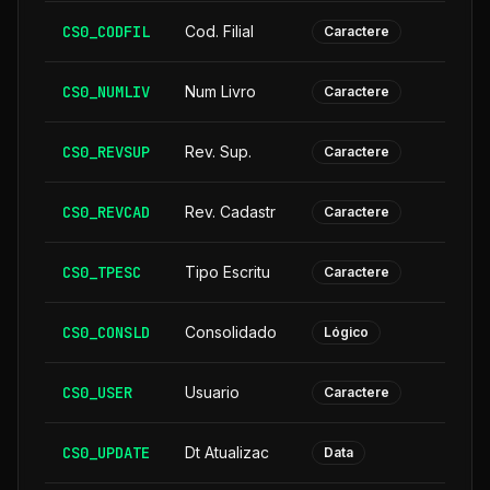
CS0_CODFIL
Cod. Filial
Caractere
CS0_NUMLIV
Num Livro
Caractere
CS0_REVSUP
Rev. Sup.
Caractere
CS0_REVCAD
Rev. Cadastr
Caractere
CS0_TPESC
Tipo Escritu
Caractere
CS0_CONSLD
Consolidado
Lógico
CS0_USER
Usuario
Caractere
CS0_UPDATE
Dt Atualizac
Data