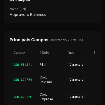
Name (EN)
Approvers Balances
Principais Campos
(mostrando 20 de
34
)
Campo
Título
Tipo
Taman
CS0_FILIAL
Filial
Caractere
Cod.
CS0_CODREV
Caractere
Revisao
Cod.
CS0_CODEMP
Caractere
Empresa