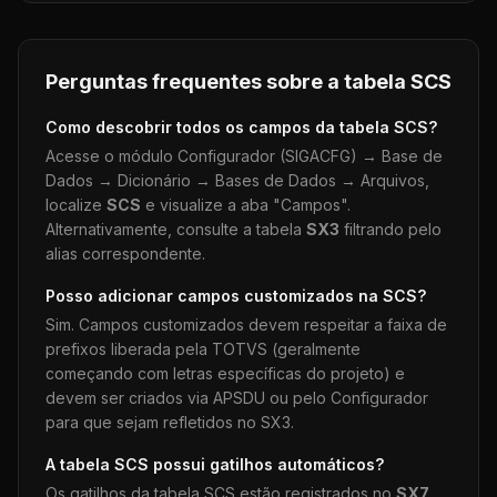
Perguntas frequentes sobre a tabela
SCS
Como descobrir todos os campos da tabela
SCS
?
Acesse o módulo Configurador (SIGACFG) → Base de
Dados → Dicionário → Bases de Dados → Arquivos,
localize
SCS
e visualize a aba "Campos".
Alternativamente, consulte a tabela
SX3
filtrando pelo
alias correspondente.
Posso adicionar campos customizados na
SCS
?
Sim. Campos customizados devem respeitar a faixa de
prefixos liberada pela TOTVS (geralmente
começando com letras específicas do projeto) e
devem ser criados via APSDU ou pelo Configurador
para que sejam refletidos no SX3.
A tabela
SCS
possui gatilhos automáticos?
Os gatilhos da tabela
SCS
estão registrados no
SX7
.