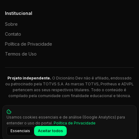
Institucional
Sobre
Contato
Política de Privacidade
Termos de Uso
Projeto independente.
O Dicionário Dev não é afiliado, endossado
ou patrocinado pela TOTVS S.A. As marcas TOTVS, Protheus e ADVPL
pertencem aos seus respectivos titulares. Todo o conteúdo é
compilado pela comunidade com finalidade educacional e técnica.
© 2026 Dicionário Dev. Feito com 💚 para desenvolvedores
Usamos cookies essenciais e de análise (Google Analytics) para
Protheus.
entender o uso do portal.
Política de Privacidade
Press
Ctrl+K
para busca rápida
Essenciais
Aceitar todos