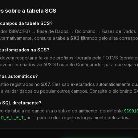
s sobre a tabela
SCS
 campos da tabela
SCS
?
dor (SIGACFG) → Base de Dados → Dicionário → Bases de Dados →
lternativamente, consulte a tabela
SX3
filtrando pelo alias corresp
 customizados na
SCS
?
devem respeitar a faixa de prefixos liberada pela TOTVS (geralm
devem ser criados via APSDU ou pelo Configurador para que sejam r
lhos automáticos?
stão registrados no
SX7
. Eles são executados automaticamente q
a validar dados ou popular outros campos. Consulte o dicionário S
a SQL diretamente?
co da tabela no banco usa o sufixo do ambiente, geralmente
SCS
01
r
D_E_L_E_T_
= ' ' para excluir registros logicamente deletados.