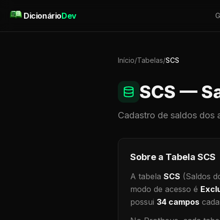
Pular para o conteúdo
Dicionário
Dev
G
Início
/
Tabelas
/
SCS
SCS
— Sa
Cadastro de
saldos dos 
Sobre a Tabela
SCS
A tabela
SCS
(Saldos d
modo de acesso é
Excl
possui
34
campos
cadas