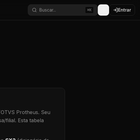
Buscar...
Entrar
⌘K
 TOTVS Protheus.
Seu
/filial
.
Esta tabela