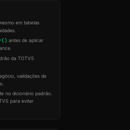
, mesmo em tabelas
idades.
r()
antes de aplicar
ance.
padrão da TOTVS
gócio, validações de
s.
te no dicionário padrão.
TVS para evitar