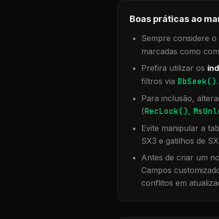
Boas práticas ao ma
Sempre considere o f
marcadas como compa
Prefira utilizar os
índ
filtros via
DbSeek()
Para inclusão, alter
(
RecLock()
,
MsUnl
Evite manipular a ta
SX3 e gatilhos de SX
Antes de criar um no
Campos customizados
conflitos em atualiza