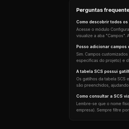
Perguntas frequente
Como descobrir todos os
Acesse o módulo Configura
visualize a aba "Campos". A
Posso adicionar campos
Sim. Campos customizados 
específicas do projeto) e 
A tabela
SCS
possui gati
Os gatilhos da tabela
SCS
e
são preenchidos, ajudando 
Como consultar a
SCS
vi
Lembre-se que o nome físi
empresa). Sempre filtre po