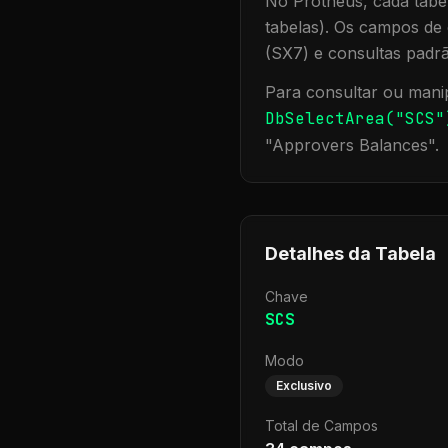
No Protheus, cada tabel
tabelas). Os campos de 
(SX7) e consultas padr
Para consultar ou manip
DbSelectArea("
SCS
"
"
Approvers Balances
".
Detalhes da Tabela
Chave
SCS
Modo
Exclusivo
Total de Campos