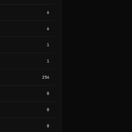
6
6
1
1
254
8
8
8