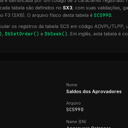
a é identificada por um código de 3 caracteres registrado
cada tabela são definidos no
SX3
, com suas validações, ga
ão F3 (SXB).
O arquivo físico desta tabela é
SCS990
.
ular os registros da tabela
SCS
em código ADVPL/TLPP, ut
)
,
DbSetOrder()
e
DbSeek()
.
Em inglês, esta tabela é 
Nome
Saldos dos Aprovadores
Arquivo
SCS990
Name (EN)