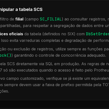
nipular a tabela
SCS
iltro de
filial
(campo
SC_FILIAL
) ao consultar registros
rtilhadas, para respeitar a segregação de dados entre un
ices oficiais
da tabela (definidos no SIX) com
DbSetOrde
. Isso evita varreduras completas e degradação de perform
ação ou exclusão de registros, utilize sempre as funções 
ock()
) garantindo o controle de concorrência adequado.
bela
SCS
diretamente via SQL em produção. As regras de ne
7 só são executados quando o acesso é feito pelo Protheu
vo campo customizado, verifique se já existe um equivalen
 sempre devem usar a faixa de prefixo permitida pela TO
ções.