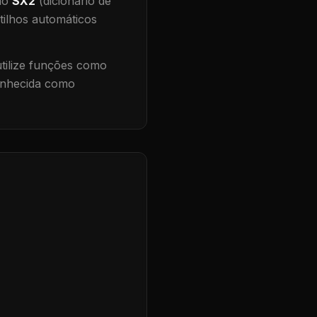
 no
SX2
(dicionário de
tilhos automáticos
ilize funções como
conhecida como