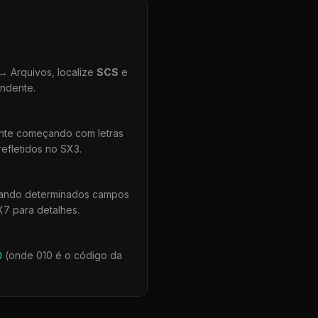
 Arquivos, localize
SCS
e
ondente.
ente começando com letras
efletidos no SX3.
uando determinados campos
X7 para detalhes.
0
(onde 010 é o código da