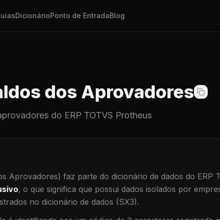
uias
Dicionário
Ponto de Entrada
Blog
ldos dos Aprovadores
aprovadores
do ERP TOTVS Protheus
os Aprovadores)
faz parte do dicionário de dados do ERP
usivo
, o que significa que
possui dados isolados por empresa
trados no dicionário de dados (SX3).