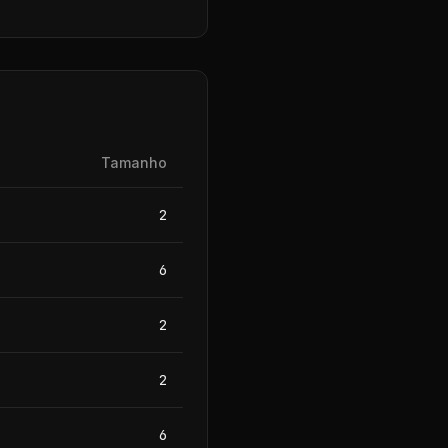
Tamanho
2
6
2
2
6