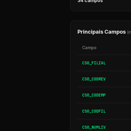
34
campos
Principais Campos
(
Campo
CS0_FILIAL
CS0_CODREV
CS0_CODEMP
CS0_CODFIL
CS0_NUMLIV