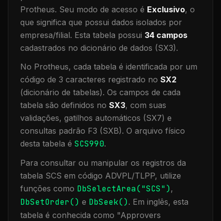
Protheus.
Seu modo de acesso é
Exclusivo
, o
que significa que
possui dados isolados por
empresa/filial
.
Esta tabela possui
34
campos
cadastrados no dicionário de dados (SX3).
No Protheus, cada tabela é identificada por um
código de 3 caracteres registrado no
SX2
(dicionário de tabelas). Os campos de cada
tabela são definidos no
SX3
, com suas
validações, gatilhos automáticos (SX7) e
consultas padrão F3 (SXB).
O arquivo físico
desta tabela é
SCS990
.
Para consultar ou manipular os registros da
tabela
SCS
em código ADVPL/TLPP, utilize
funções como
DbSelectArea("
SCS
")
,
DbSetOrder()
e
DbSeek()
.
Em inglês, esta
tabela é conhecida como "
Approvers