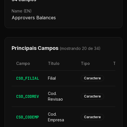
Name (EN)
Approvers Balances
Principais Campos
(mostrando 20 de
34
)
Campo
Título
Tipo
Taman
CS0_FILIAL
Filial
Caractere
Cod.
CS0_CODREV
Caractere
Revisao
Cod.
CS0_CODEMP
Caractere
Empresa