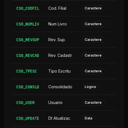
CS0_CODFIL
Cod. Filial
Caractere
CS0_NUMLIV
Num Livro
Caractere
CS0_REVSUP
Rev. Sup.
Caractere
CS0_REVCAD
Rev. Cadastr
Caractere
CS0_TPESC
Tipo Escritu
Caractere
CS0_CONSLD
Consolidado
Lógico
CS0_USER
Usuario
Caractere
CS0_UPDATE
Dt Atualizac
Data