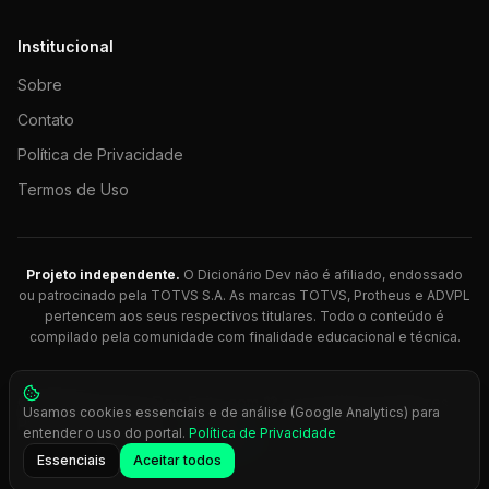
Institucional
Sobre
Contato
Política de Privacidade
Termos de Uso
Projeto independente.
O Dicionário Dev não é afiliado, endossado
ou patrocinado pela TOTVS S.A. As marcas TOTVS, Protheus e ADVPL
pertencem aos seus respectivos titulares. Todo o conteúdo é
compilado pela comunidade com finalidade educacional e técnica.
© 2026 Dicionário Dev. Feito com 💚 para desenvolvedores
Usamos cookies essenciais e de análise (Google Analytics) para
Protheus.
entender o uso do portal.
Política de Privacidade
Press
Ctrl+K
para busca rápida
Essenciais
Aceitar todos