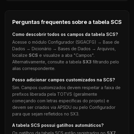
Perguntas frequentes sobre a tabela
SCS
Como descobrir todos os campos da tabela
SCS
?
Acesse o módulo Configurador (SIGACFG) → Base de
Dados → Dicionário → Bases de Dados → Arquivos,
localize
SCS
e visualize a aba "Campos".
Alternativamente, consulte a tabela
SX3
filtrando pelo
alias correspondente.
Posso adicionar campos customizados na
SCS
?
Sim. Campos customizados devem respeitar a faixa de
prefixos liberada pela TOTVS (geralmente
começando com letras específicas do projeto) e
devem ser criados via APSDU ou pelo Configurador
para que sejam refletidos no SX3.
A tabela
SCS
possui gatilhos automáticos?
Os gatilhos da tabela
SCS
estão registrados no
SX7
.