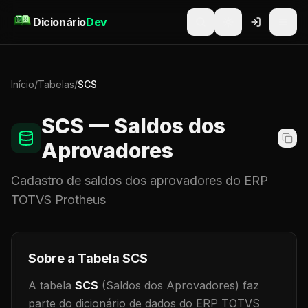
Pular para o conteúdo
Dicionário
Dev
Início
/
Tabelas
/
SCS
SCS
— Saldos dos
Aprovadores
Cadastro de
saldos dos aprovadores
do ERP
TOTVS Protheus
Sobre a Tabela
SCS
A tabela
SCS
(Saldos dos Aprovadores)
faz
parte do dicionário de dados do ERP TOTVS