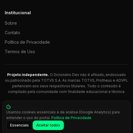
Institucional
Sobre
Contato
Política de Privacidade
Termos de Uso
Projeto independente.
O Dicionário Dev não é afiliado, endossado
ou patrocinado pela TOTVS S.A. As marcas TOTVS, Protheus e ADVPL
pertencem aos seus respectivos titulares. Todo o conteúdo é
compilado pela comunidade com finalidade educacional e técnica.
© 2026 Dicionário Dev. Feito com 💚 para desenvolvedores
Usamos cookies essenciais e de análise (Google Analytics) para
Protheus.
entender o uso do portal.
Política de Privacidade
Press
Ctrl+K
para busca rápida
Essenciais
Aceitar todos