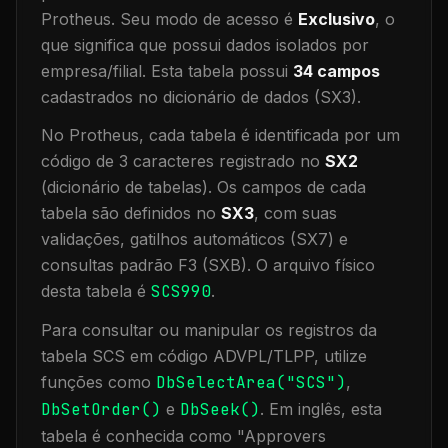
Protheus.
Seu modo de acesso é
Exclusivo
, o
que significa que
possui dados isolados por
empresa/filial
.
Esta tabela possui
34
campos
cadastrados no dicionário de dados (SX3).
No Protheus, cada tabela é identificada por um
código de 3 caracteres registrado no
SX2
(dicionário de tabelas). Os campos de cada
tabela são definidos no
SX3
, com suas
validações, gatilhos automáticos (SX7) e
consultas padrão F3 (SXB).
O arquivo físico
desta tabela é
SCS990
.
Para consultar ou manipular os registros da
tabela
SCS
em código ADVPL/TLPP, utilize
funções como
DbSelectArea("
SCS
")
,
DbSetOrder()
e
DbSeek()
.
Em inglês, esta
tabela é conhecida como "
Approvers