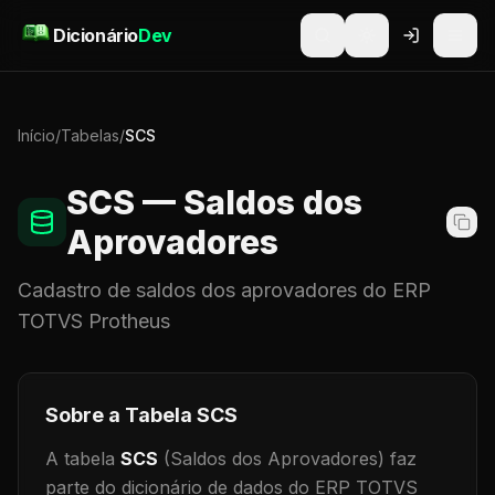
Pular para o conteúdo
Dicionário
Dev
Início
/
Tabelas
/
SCS
SCS
— Saldos dos
Aprovadores
Cadastro de
saldos dos aprovadores
do ERP
TOTVS Protheus
Sobre a Tabela
SCS
A tabela
SCS
(Saldos dos Aprovadores)
faz
parte do dicionário de dados do ERP TOTVS