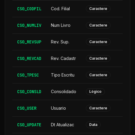
CS0_CODFIL
Cod. Filial
Caractere
CS0_NUMLIV
Num Livro
Caractere
CS0_REVSUP
Rev. Sup.
Caractere
CS0_REVCAD
Rev. Cadastr
Caractere
CS0_TPESC
Tipo Escritu
Caractere
CS0_CONSLD
Consolidado
Lógico
CS0_USER
Usuario
Caractere
CS0_UPDATE
Dt Atualizac
Data