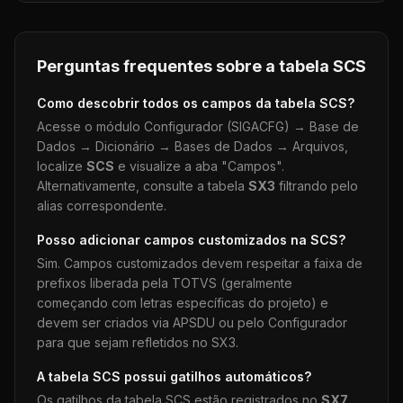
Perguntas frequentes sobre a tabela
SCS
Como descobrir todos os campos da tabela
SCS
?
Acesse o módulo Configurador (SIGACFG) → Base de
Dados → Dicionário → Bases de Dados → Arquivos,
localize
SCS
e visualize a aba "Campos".
Alternativamente, consulte a tabela
SX3
filtrando pelo
alias correspondente.
Posso adicionar campos customizados na
SCS
?
Sim. Campos customizados devem respeitar a faixa de
prefixos liberada pela TOTVS (geralmente
começando com letras específicas do projeto) e
devem ser criados via APSDU ou pelo Configurador
para que sejam refletidos no SX3.
A tabela
SCS
possui gatilhos automáticos?
Os gatilhos da tabela
SCS
estão registrados no
SX7
.