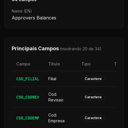
Name (EN)
Approvers Balances
Principais Campos
(mostrando 20 de
34
)
Campo
Título
Tipo
Taman
CS0_FILIAL
Filial
Caractere
Cod.
CS0_CODREV
Caractere
Revisao
Cod.
CS0_CODEMP
Caractere
Empresa