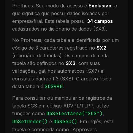
Protheus.
Seu modo de acesso é
Exclusivo
, o
que significa que
possui dados isolados por
empresa/filial
.
Esta tabela possui
34
campos
cadastrados no dicionário de dados (SX3).
No Protheus, cada tabela é identificada por um
código de 3 caracteres registrado no
SX2
(dicionário de tabelas). Os campos de cada
tabela são definidos no
SX3
, com suas
validações, gatilhos automáticos (SX7) e
consultas padrão F3 (SXB).
O arquivo físico
desta tabela é
SCS990
.
Para consultar ou manipular os registros da
tabela
SCS
em código ADVPL/TLPP, utilize
funções como
DbSelectArea("
SCS
")
,
DbSetOrder()
e
DbSeek()
.
Em inglês, esta
tabela é conhecida como "
Approvers