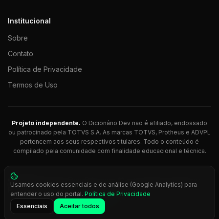
Institucional
Sobre
Contato
Política de Privacidade
Termos de Uso
Projeto independente.
O Dicionário Dev não é afiliado, endossado
ou patrocinado pela TOTVS S.A. As marcas TOTVS, Protheus e ADVPL
pertencem aos seus respectivos titulares. Todo o conteúdo é
compilado pela comunidade com finalidade educacional e técnica.
© 2026 Dicionário Dev. Feito com 💚 para desenvolvedores
Usamos cookies essenciais e de análise (Google Analytics) para
Protheus.
entender o uso do portal.
Política de Privacidade
Press
Ctrl+K
para busca rápida
Essenciais
Aceitar todos