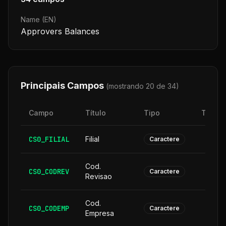
Name (EN)
Approvers Balances
Principais Campos
(mostrando 20 de
34
)
Campo
Título
Tipo
Taman
CS0_FILIAL
Filial
Caractere
Cod.
CS0_CODREV
Caractere
Revisao
Cod.
CS0_CODEMP
Caractere
Empresa