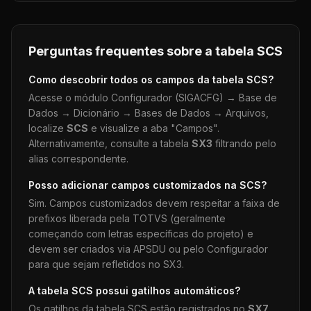
Perguntas frequentes sobre a tabela
SCS
Como descobrir todos os campos da tabela
SCS
?
Acesse o módulo Configurador (SIGACFG) → Base de
Dados → Dicionário → Bases de Dados → Arquivos,
localize
SCS
e visualize a aba "Campos".
Alternativamente, consulte a tabela
SX3
filtrando pelo
alias correspondente.
Posso adicionar campos customizados na
SCS
?
Sim. Campos customizados devem respeitar a faixa de
prefixos liberada pela TOTVS (geralmente
começando com letras específicas do projeto) e
devem ser criados via APSDU ou pelo Configurador
para que sejam refletidos no SX3.
A tabela
SCS
possui gatilhos automáticos?
Os gatilhos da tabela
SCS
estão registrados no
SX7
.