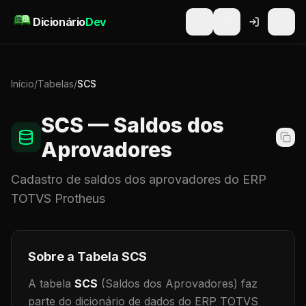
Pular para o conteúdo
Dicionário
Dev
Início
/
Tabelas
/
SCS
SCS
— Saldos dos
Aprovadores
Cadastro de
saldos dos aprovadores
do ERP
TOTVS Protheus
Sobre a Tabela
SCS
A tabela
SCS
(Saldos dos Aprovadores)
faz
parte do dicionário de dados do ERP TOTVS