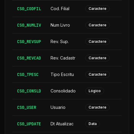
CS0_CODFIL
Cod. Filial
Caractere
CS0_NUMLIV
Num Livro
Caractere
CS0_REVSUP
Rev. Sup.
Caractere
CS0_REVCAD
Rev. Cadastr
Caractere
CS0_TPESC
Tipo Escritu
Caractere
CS0_CONSLD
Consolidado
Lógico
CS0_USER
Usuario
Caractere
CS0_UPDATE
Dt Atualizac
Data