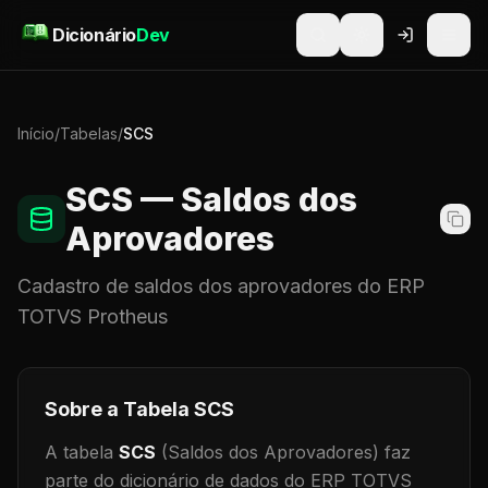
Pular para o conteúdo
Dicionário
Dev
Início
/
Tabelas
/
SCS
SCS
— Saldos dos
Aprovadores
Cadastro de
saldos dos aprovadores
do ERP
TOTVS Protheus
Sobre a Tabela
SCS
A tabela
SCS
(Saldos dos Aprovadores)
faz
parte do dicionário de dados do ERP TOTVS