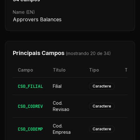
Name (EN)
Approvers Balances
Principais Campos
(mostrando 20 de
34
)
Campo
Título
Tipo
Taman
CS0_FILIAL
Filial
Caractere
Cod.
CS0_CODREV
Caractere
Revisao
Cod.
CS0_CODEMP
Caractere
Empresa