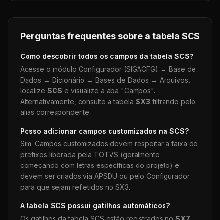
Perguntas frequentes sobre a tabela
SCS
Como descobrir todos os campos da tabela
SCS
?
Acesse o módulo Configurador (SIGACFG) → Base de
Dados → Dicionário → Bases de Dados → Arquivos,
localize
SCS
e visualize a aba "Campos".
Alternativamente, consulte a tabela
SX3
filtrando pelo
alias correspondente.
Posso adicionar campos customizados na
SCS
?
Sim. Campos customizados devem respeitar a faixa de
prefixos liberada pela TOTVS (geralmente
começando com letras específicas do projeto) e
devem ser criados via APSDU ou pelo Configurador
para que sejam refletidos no SX3.
A tabela
SCS
possui gatilhos automáticos?
Os gatilhos da tabela
SCS
estão registrados no
SX7
.