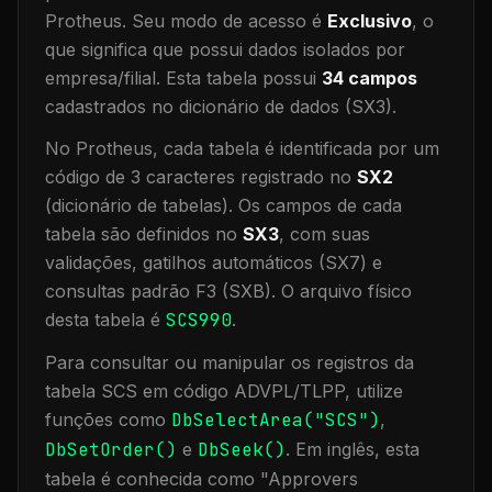
Protheus.
Seu modo de acesso é
Exclusivo
, o
que significa que
possui dados isolados por
empresa/filial
.
Esta tabela possui
34
campos
cadastrados no dicionário de dados (SX3).
No Protheus, cada tabela é identificada por um
código de 3 caracteres registrado no
SX2
(dicionário de tabelas). Os campos de cada
tabela são definidos no
SX3
, com suas
validações, gatilhos automáticos (SX7) e
consultas padrão F3 (SXB).
O arquivo físico
desta tabela é
SCS990
.
Para consultar ou manipular os registros da
tabela
SCS
em código ADVPL/TLPP, utilize
funções como
DbSelectArea("
SCS
")
,
DbSetOrder()
e
DbSeek()
.
Em inglês, esta
tabela é conhecida como "
Approvers