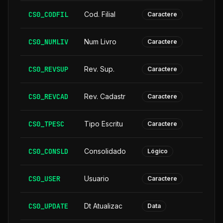
CS0_CODFIL
Cod. Filial
Caractere
CS0_NUMLIV
Num Livro
Caractere
CS0_REVSUP
Rev. Sup.
Caractere
CS0_REVCAD
Rev. Cadastr
Caractere
CS0_TPESC
Tipo Escritu
Caractere
CS0_CONSLD
Consolidado
Lógico
CS0_USER
Usuario
Caractere
CS0_UPDATE
Dt Atualizac
Data