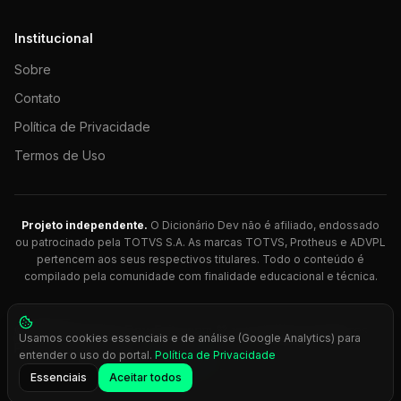
Institucional
Sobre
Contato
Política de Privacidade
Termos de Uso
Projeto independente.
O Dicionário Dev não é afiliado, endossado
ou patrocinado pela TOTVS S.A. As marcas TOTVS, Protheus e ADVPL
pertencem aos seus respectivos titulares. Todo o conteúdo é
compilado pela comunidade com finalidade educacional e técnica.
© 2026 Dicionário Dev. Feito com 💚 para desenvolvedores
Usamos cookies essenciais e de análise (Google Analytics) para
Protheus.
entender o uso do portal.
Política de Privacidade
Press
Ctrl+K
para busca rápida
Essenciais
Aceitar todos