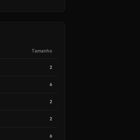
Tamanho
2
6
2
2
6