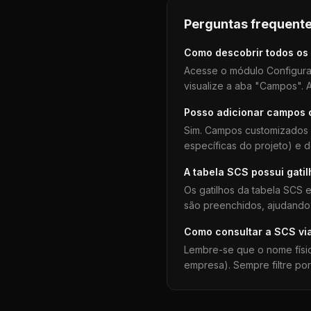
Perguntas frequente
Como descobrir todos os
Acesse o módulo Configura
visualize a aba "Campos". A
Posso adicionar campos
Sim. Campos customizados 
específicas do projeto) e 
A tabela
SCS
possui gati
Os gatilhos da tabela
SCS
e
são preenchidos, ajudando 
Como consultar a
SCS
vi
Lembre-se que o nome físi
empresa). Sempre filtre po