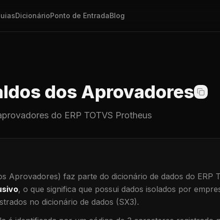
uias
Dicionário
Ponto de Entrada
Blog
ldos dos Aprovadores
aprovadores
do ERP TOTVS Protheus
os Aprovadores)
faz parte do dicionário de dados do ERP
usivo
, o que significa que
possui dados isolados por empresa
trados no dicionário de dados (SX3).