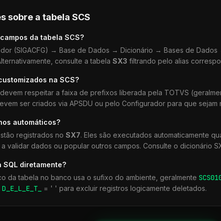
s sobre a tabela
SCS
 campos da tabela
SCS
?
dor (SIGACFG) → Base de Dados → Dicionário → Bases de Dados →
lternativamente, consulte a tabela
SX3
filtrando pelo alias corresp
 customizados na
SCS
?
devem respeitar a faixa de prefixos liberada pela TOTVS (geralm
devem ser criados via APSDU ou pelo Configurador para que sejam r
lhos automáticos?
stão registrados no
SX7
. Eles são executados automaticamente q
a validar dados ou popular outros campos. Consulte o dicionário S
a SQL diretamente?
co da tabela no banco usa o sufixo do ambiente, geralmente
SCS
01
r
D_E_L_E_T_
= ' ' para excluir registros logicamente deletados.