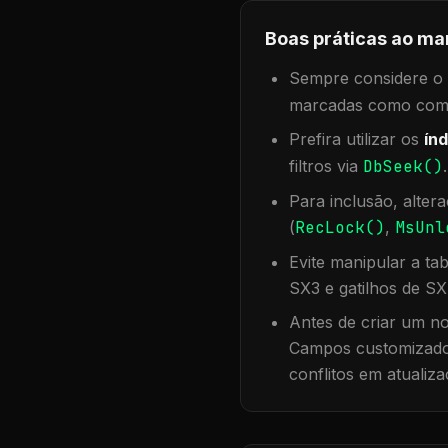
Boas práticas ao ma
Sempre considere o f
marcadas como compa
Prefira utilizar os
índ
filtros via
DbSeek()
Para inclusão, alter
(
RecLock()
,
MsUnl
Evite manipular a ta
SX3 e gatilhos de SX
Antes de criar um no
Campos customizados
conflitos em atualiza