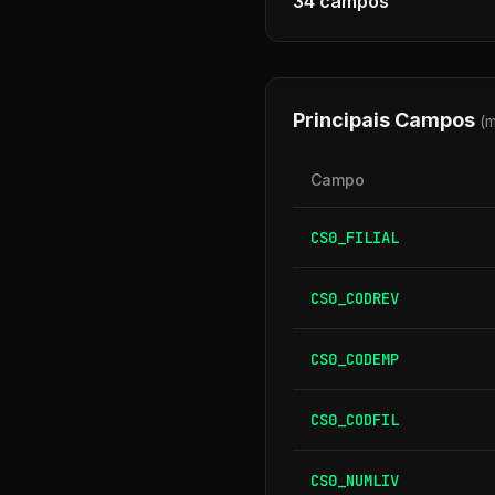
34
campos
Principais Campos
(
Campo
CS0_FILIAL
CS0_CODREV
CS0_CODEMP
CS0_CODFIL
CS0_NUMLIV