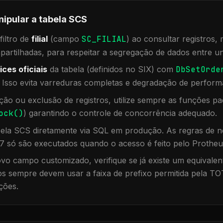
nipular a tabela
SCS
iltro de
filial
(campo
SC_FILIAL
) ao consultar registros
rtilhadas, para respeitar a segregação de dados entre un
ices oficiais
da tabela (definidos no SIX) com
DbSetOrde
. Isso evita varreduras completas e degradação de perform
ação ou exclusão de registros, utilize sempre as funções 
ock()
) garantindo o controle de concorrência adequado.
bela
SCS
diretamente via SQL em produção. As regras de ne
7 só são executados quando o acesso é feito pelo Protheu
vo campo customizado, verifique se já existe um equivalen
 sempre devem usar a faixa de prefixo permitida pela TO
ções.