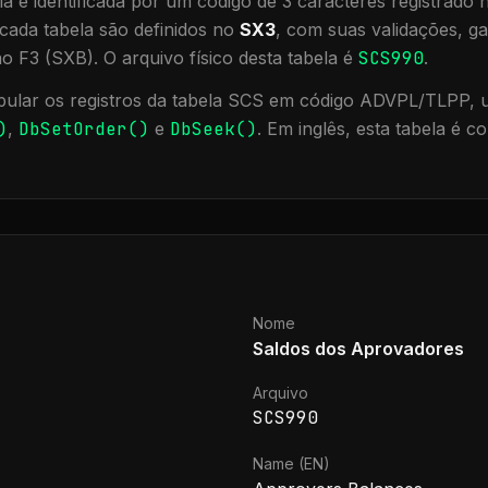
a é identificada por um código de 3 caracteres registrado
cada tabela são definidos no
SX3
, com suas validações, ga
ão F3 (SXB).
O arquivo físico desta tabela é
SCS990
.
ular os registros da tabela
SCS
em código ADVPL/TLPP, ut
)
,
DbSetOrder()
e
DbSeek()
.
Em inglês, esta tabela é 
Nome
Saldos dos Aprovadores
Arquivo
SCS990
Name (EN)