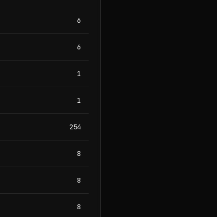
6
6
1
1
254
8
8
8