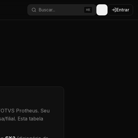
Buscar...
Entrar
⌘K
 TOTVS Protheus.
Seu
/filial
.
Esta tabela