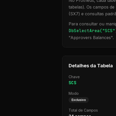
No Protheus, cada tabel
tabelas). Os campos de 
(SX7) e consultas padr
Para consultar ou manip
DbSelectArea("
SCS
"
"
Approvers Balances
".
Detalhes da Tabela
Chave
SCS
Modo
Exclusivo
Total de Campos