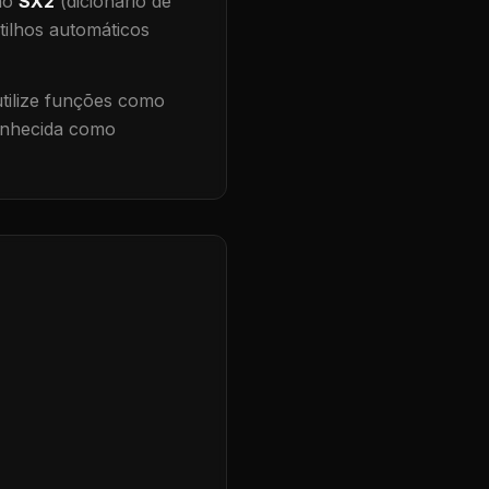
 no
SX2
(dicionário de
tilhos automáticos
ilize funções como
conhecida como