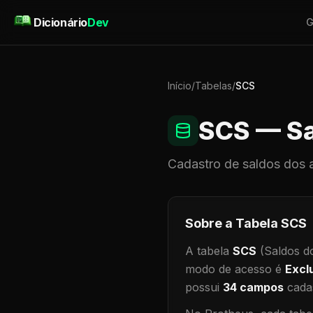
Pular para o conteúdo
Dicionário
Dev
G
Início
/
Tabelas
/
SCS
SCS
— Sa
Cadastro de
saldos dos 
Sobre a Tabela
SCS
A tabela
SCS
(Saldos d
modo de acesso é
Excl
possui
34
campos
cadas