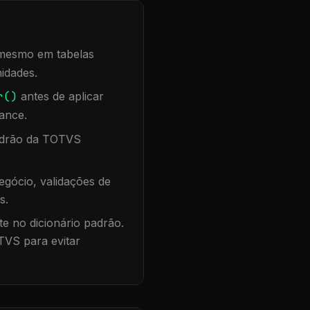
, mesmo em tabelas
idades.
r()
antes de aplicar
ance.
padrão da TOTVS
gócio, validações de
s.
te no dicionário padrão.
TVS para evitar