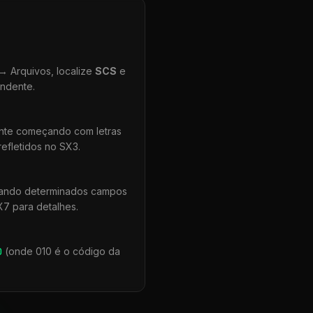
 Arquivos, localize
SCS
e
ondente.
ente começando com letras
efletidos no SX3.
uando determinados campos
X7 para detalhes.
0
(onde 010 é o código da