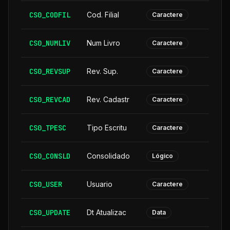
CS0_CODFIL
Cod. Filial
Caractere
CS0_NUMLIV
Num Livro
Caractere
CS0_REVSUP
Rev. Sup.
Caractere
CS0_REVCAD
Rev. Cadastr
Caractere
CS0_TPESC
Tipo Escritu
Caractere
CS0_CONSLD
Consolidado
Lógico
CS0_USER
Usuario
Caractere
CS0_UPDATE
Dt Atualizac
Data