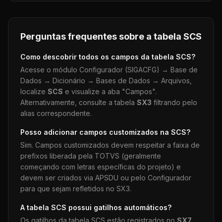
Perguntas frequentes sobre a tabela
SCS
Como descobrir todos os campos da tabela
SCS
?
Acesse o módulo Configurador (SIGACFG) → Base de
Dados → Dicionário → Bases de Dados → Arquivos,
localize
SCS
e visualize a aba "Campos".
Alternativamente, consulte a tabela
SX3
filtrando pelo
alias correspondente.
Posso adicionar campos customizados na
SCS
?
Sim. Campos customizados devem respeitar a faixa de
prefixos liberada pela TOTVS (geralmente
começando com letras específicas do projeto) e
devem ser criados via APSDU ou pelo Configurador
para que sejam refletidos no SX3.
A tabela
SCS
possui gatilhos automáticos?
Os gatilhos da tabela
SCS
estão registrados no
SX7
.