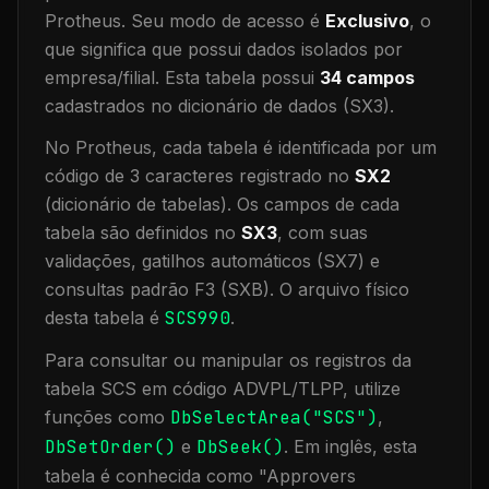
Protheus.
Seu modo de acesso é
Exclusivo
, o
que significa que
possui dados isolados por
empresa/filial
.
Esta tabela possui
34
campos
cadastrados no dicionário de dados (SX3).
No Protheus, cada tabela é identificada por um
código de 3 caracteres registrado no
SX2
(dicionário de tabelas). Os campos de cada
tabela são definidos no
SX3
, com suas
validações, gatilhos automáticos (SX7) e
consultas padrão F3 (SXB).
O arquivo físico
desta tabela é
SCS990
.
Para consultar ou manipular os registros da
tabela
SCS
em código ADVPL/TLPP, utilize
funções como
DbSelectArea("
SCS
")
,
DbSetOrder()
e
DbSeek()
.
Em inglês, esta
tabela é conhecida como "
Approvers