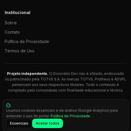
Institucional
Sobre
Contato
Política de Privacidade
Termos de Uso
Projeto independente.
O Dicionário Dev não é afiliado, endossado
ou patrocinado pela TOTVS S.A. As marcas TOTVS, Protheus e ADVPL
pertencem aos seus respectivos titulares. Todo o conteúdo é
compilado pela comunidade com finalidade educacional e técnica.
© 2026 Dicionário Dev. Feito com 💚 para desenvolvedores
Usamos cookies essenciais e de análise (Google Analytics) para
Protheus.
entender o uso do portal.
Política de Privacidade
Press
Ctrl+K
para busca rápida
Essenciais
Aceitar todos