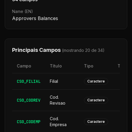
Name (EN)
Approvers Balances
Principais Campos
(mostrando 20 de
34
)
Campo
Título
Tipo
Taman
CS0_FILIAL
Filial
Caractere
Cod.
CS0_CODREV
Caractere
Revisao
Cod.
CS0_CODEMP
Caractere
Empresa