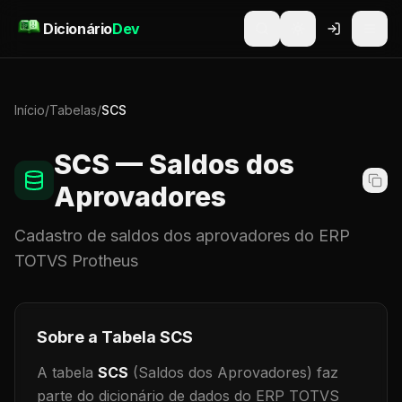
Pular para o conteúdo
Dicionário
Dev
Início
/
Tabelas
/
SCS
SCS
— Saldos dos
Aprovadores
Cadastro de
saldos dos aprovadores
do ERP
TOTVS Protheus
Sobre a Tabela
SCS
A tabela
SCS
(Saldos dos Aprovadores)
faz
parte do dicionário de dados do ERP TOTVS