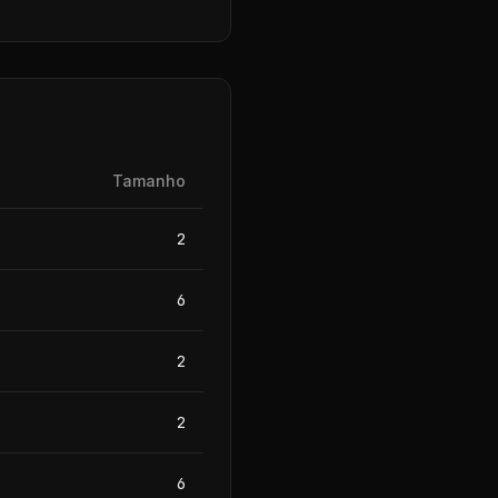
Tamanho
2
6
2
2
6