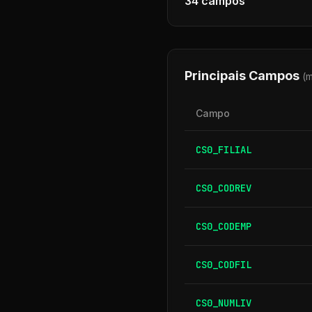
34
campos
Principais Campos
(
Campo
CS0_FILIAL
CS0_CODREV
CS0_CODEMP
CS0_CODFIL
CS0_NUMLIV