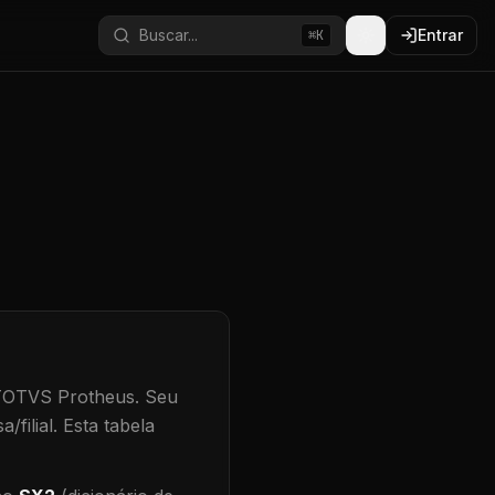
Buscar...
Entrar
⌘K
 TOTVS Protheus.
Seu
/filial
.
Esta tabela