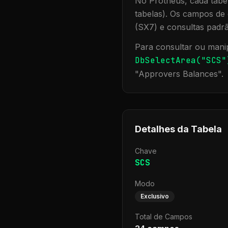
No Protheus, cada tabel
tabelas). Os campos de 
(SX7) e consultas padr
Para consultar ou manip
DbSelectArea("
SCS
"
"
Approvers Balances
".
Detalhes da Tabela
Chave
SCS
Modo
Exclusivo
Total de Campos