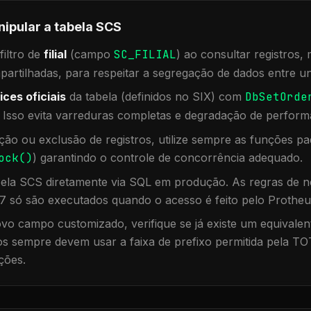
nipular a tabela
SCS
iltro de
filial
(campo
SC_FILIAL
) ao consultar registros
rtilhadas, para respeitar a segregação de dados entre un
ices oficiais
da tabela (definidos no SIX) com
DbSetOrde
. Isso evita varreduras completas e degradação de perform
ação ou exclusão de registros, utilize sempre as funções 
ock()
) garantindo o controle de concorrência adequado.
bela
SCS
diretamente via SQL em produção. As regras de ne
7 só são executados quando o acesso é feito pelo Protheu
vo campo customizado, verifique se já existe um equivalen
 sempre devem usar a faixa de prefixo permitida pela TO
ções.