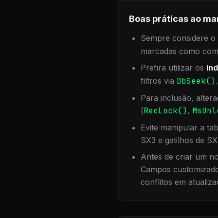
Boas práticas ao ma
Sempre considere o f
marcadas como compa
Prefira utilizar os
índ
filtros via
DbSeek()
Para inclusão, alter
(
RecLock()
,
MsUnl
Evite manipular a ta
SX3 e gatilhos de SX
Antes de criar um no
Campos customizados
conflitos em atualiza