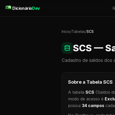
Pular para o conteúdo
Dicionário
Dev
G
Início
/
Tabelas
/
SCS
SCS
— Sa
Cadastro de
saldos dos 
Sobre a Tabela
SCS
A tabela
SCS
(Saldos d
modo de acesso é
Excl
possui
34
campos
cadas