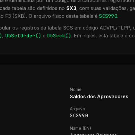
a é identificada por um código de 3 caracteres registrado
cada tabela são definidos no
SX3
, com suas validações, ga
ão F3 (SXB).
O arquivo físico desta tabela é
SCS990
.
ular os registros da tabela
SCS
em código ADVPL/TLPP, ut
)
,
DbSetOrder()
e
DbSeek()
.
Em inglês, esta tabela é 
Nome
Saldos dos Aprovadores
Arquivo
SCS990
Name (EN)