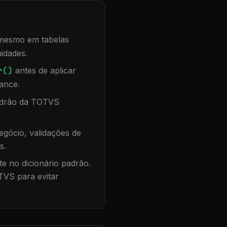
, mesmo em tabelas
idades.
r()
antes de aplicar
ance.
padrão da TOTVS
gócio, validações de
s.
te no dicionário padrão.
TVS para evitar