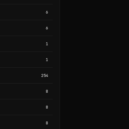
6
6
1
1
254
8
8
8