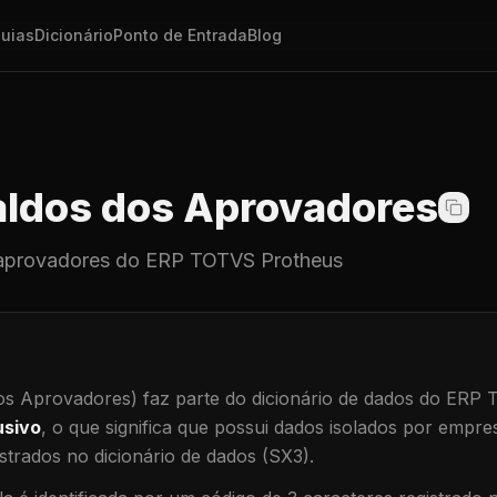
uias
Dicionário
Ponto de Entrada
Blog
ldos dos Aprovadores
aprovadores
do ERP TOTVS Protheus
os Aprovadores)
faz parte do dicionário de dados do ERP
usivo
, o que significa que
possui dados isolados por empresa
trados no dicionário de dados (SX3).