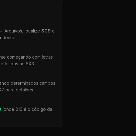
 Arquivos, localize
SCS
e
ondente.
ente começando com letras
efletidos no SX3.
uando determinados campos
X7 para detalhes.
0
(onde 010 é o código da