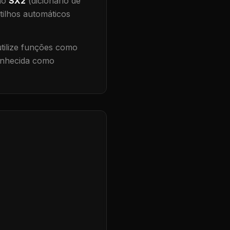
 no
SX2
(dicionário de
tilhos automáticos
ilize funções como
conhecida como