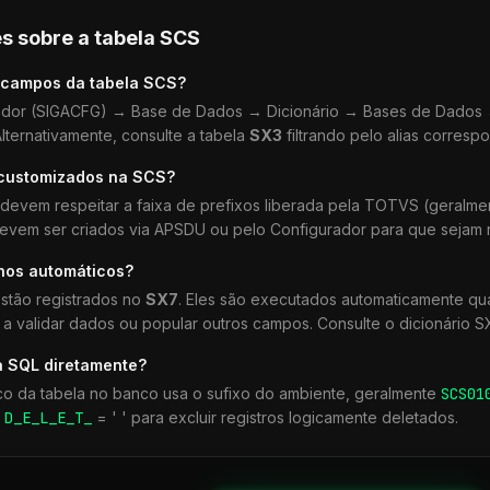
s sobre a tabela
SCS
 campos da tabela
SCS
?
dor (SIGACFG) → Base de Dados → Dicionário → Bases de Dados →
lternativamente, consulte a tabela
SX3
filtrando pelo alias corresp
 customizados na
SCS
?
devem respeitar a faixa de prefixos liberada pela TOTVS (geralm
devem ser criados via APSDU ou pelo Configurador para que sejam r
lhos automáticos?
stão registrados no
SX7
. Eles são executados automaticamente q
a validar dados ou popular outros campos. Consulte o dicionário S
a SQL diretamente?
co da tabela no banco usa o sufixo do ambiente, geralmente
SCS
01
r
D_E_L_E_T_
= ' ' para excluir registros logicamente deletados.