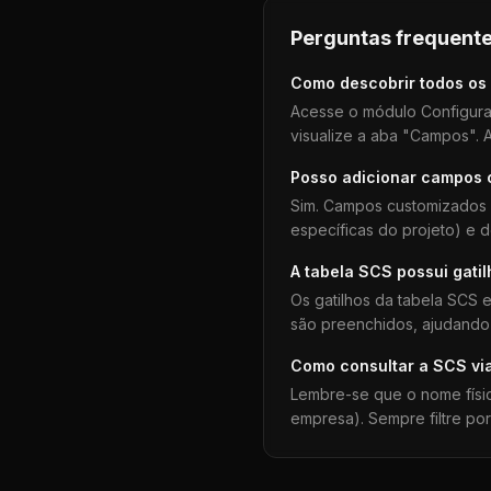
Perguntas frequente
Como descobrir todos os
Acesse o módulo Configura
visualize a aba "Campos". A
Posso adicionar campos
Sim. Campos customizados 
específicas do projeto) e 
A tabela
SCS
possui gati
Os gatilhos da tabela
SCS
e
são preenchidos, ajudando 
Como consultar a
SCS
vi
Lembre-se que o nome físi
empresa). Sempre filtre po