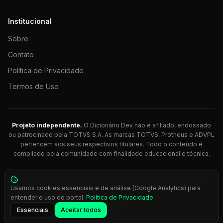
Institucional
Sobre
Contato
Política de Privacidade
Termos de Uso
Projeto independente.
O Dicionário Dev não é afiliado, endossado
ou patrocinado pela TOTVS S.A. As marcas TOTVS, Protheus e ADVPL
pertencem aos seus respectivos titulares. Todo o conteúdo é
compilado pela comunidade com finalidade educacional e técnica.
© 2026 Dicionário Dev. Feito com 💚 para desenvolvedores
Usamos cookies essenciais e de análise (Google Analytics) para
Protheus.
entender o uso do portal.
Política de Privacidade
Press
Ctrl+K
para busca rápida
Essenciais
Aceitar todos