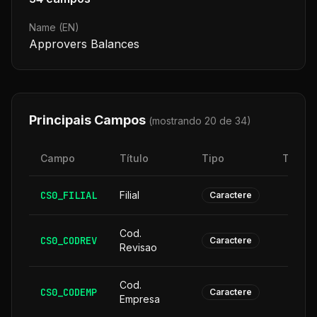
Name (EN)
Approvers Balances
Principais Campos
(mostrando 20 de
34
)
Campo
Título
Tipo
Taman
CS0_FILIAL
Filial
Caractere
Cod.
CS0_CODREV
Caractere
Revisao
Cod.
CS0_CODEMP
Caractere
Empresa