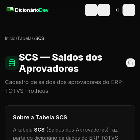
Pular para o conteúdo
Dicionário
Dev
Início
/
Tabelas
/
SCS
SCS
— Saldos dos
Aprovadores
Cadastro de
saldos dos aprovadores
do ERP
TOTVS Protheus
Sobre a Tabela
SCS
A tabela
SCS
(Saldos dos Aprovadores)
faz
parte do dicionário de dados do ERP TOTVS