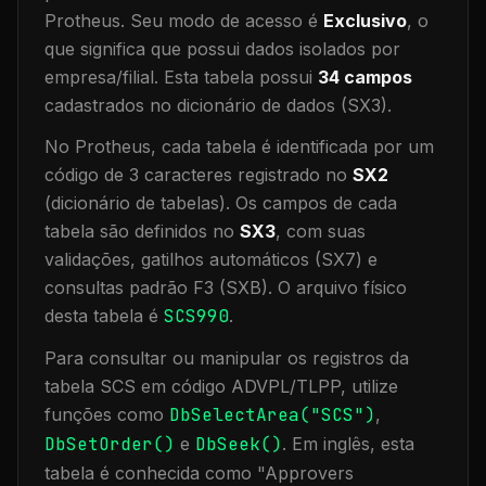
Protheus.
Seu modo de acesso é
Exclusivo
, o
que significa que
possui dados isolados por
empresa/filial
.
Esta tabela possui
34
campos
cadastrados no dicionário de dados (SX3).
No Protheus, cada tabela é identificada por um
código de 3 caracteres registrado no
SX2
(dicionário de tabelas). Os campos de cada
tabela são definidos no
SX3
, com suas
validações, gatilhos automáticos (SX7) e
consultas padrão F3 (SXB).
O arquivo físico
desta tabela é
SCS990
.
Para consultar ou manipular os registros da
tabela
SCS
em código ADVPL/TLPP, utilize
funções como
DbSelectArea("
SCS
")
,
DbSetOrder()
e
DbSeek()
.
Em inglês, esta
tabela é conhecida como "
Approvers