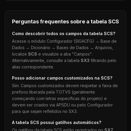
Perguntas frequentes sobre a tabela
SCS
Como descobrir todos os campos da tabela
SCS
?
Acesse o módulo Configurador (SIGACFG) → Base de
Dados → Dicionário → Bases de Dados → Arquivos,
localize
SCS
e visualize a aba "Campos".
Alternativamente, consulte a tabela
SX3
filtrando pelo
alias correspondente.
Posso adicionar campos customizados na
SCS
?
Sim. Campos customizados devem respeitar a faixa de
prefixos liberada pela TOTVS (geralmente
começando com letras específicas do projeto) e
devem ser criados via APSDU ou pelo Configurador
para que sejam refletidos no SX3.
A tabela
SCS
possui gatilhos automáticos?
Os gatilhos da tabela
SCS
estão registrados no
SX7
.