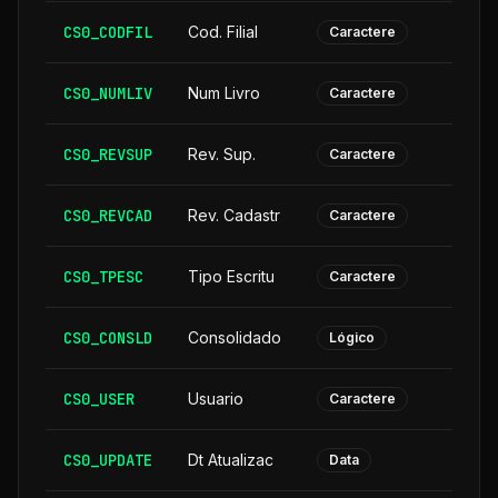
CS0_CODFIL
Cod. Filial
Caractere
CS0_NUMLIV
Num Livro
Caractere
CS0_REVSUP
Rev. Sup.
Caractere
CS0_REVCAD
Rev. Cadastr
Caractere
CS0_TPESC
Tipo Escritu
Caractere
CS0_CONSLD
Consolidado
Lógico
CS0_USER
Usuario
Caractere
CS0_UPDATE
Dt Atualizac
Data