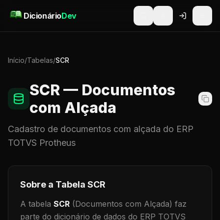
Pular para o conteúdo
Dicionário
Dev
Início
/
Tabelas
/
SCR
SCR
— Documentos
com Alçada
Cadastro de
documentos com alçada
do ERP
TOTVS Protheus
Sobre a Tabela
SCR
A tabela
SCR
(Documentos com Alçada)
faz
parte do dicionário de dados do ERP TOTVS