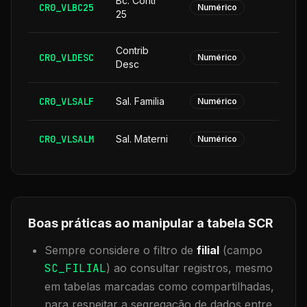
Bc. Contr
CR0_VLBC25
Numérico
25
Contrib
CR0_VLDESC
Numérico
Desc
CR0_VLSALF
Sal. Familia
Numérico
CR0_VLSALM
Sal. Materni
Numérico
Boas práticas ao manipular a tabela
SCR
Sempre considere o filtro de
filial
(campo
SC_FILIAL
) ao consultar registros, mesmo
em tabelas marcadas como compartilhadas,
para respeitar a segregação de dados entre