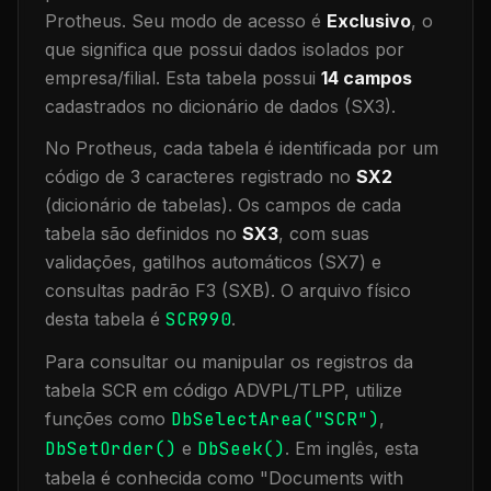
Protheus.
Seu modo de acesso é
Exclusivo
, o
que significa que
possui dados isolados por
empresa/filial
.
Esta tabela possui
14
campos
cadastrados no dicionário de dados (SX3).
No Protheus, cada tabela é identificada por um
código de 3 caracteres registrado no
SX2
(dicionário de tabelas). Os campos de cada
tabela são definidos no
SX3
, com suas
validações, gatilhos automáticos (SX7) e
consultas padrão F3 (SXB).
O arquivo físico
desta tabela é
SCR990
.
Para consultar ou manipular os registros da
tabela
SCR
em código ADVPL/TLPP, utilize
funções como
DbSelectArea("
SCR
")
,
DbSetOrder()
e
DbSeek()
.
Em inglês, esta
tabela é conhecida como "
Documents with