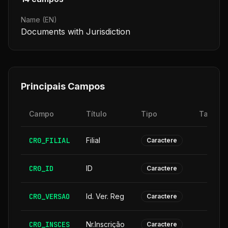
Name (EN)
Documents with Jurisdiction
Principais Campos
Campo
Título
Tipo
Tamanh
CR0_FILIAL
Filial
Caractere
CR0_ID
ID
Caractere
CR0_VERSAO
Id. Ver. Reg
Caractere
CR0_INSCES
Nr.Inscrição
Caractere