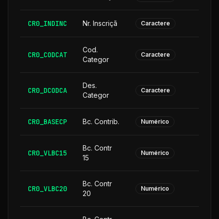
CR0_INDINC
Nr. Inscriçã
Caractere
Cod.
CR0_CODCAT
Caractere
Categor
Des.
CR0_DCODCA
2
Caractere
Categor
CR0_BASECP
Bc. Contrib.
Numérico
Bc. Contr
CR0_VLBC15
Numérico
15
Bc. Contr
CR0_VLBC20
Numérico
20