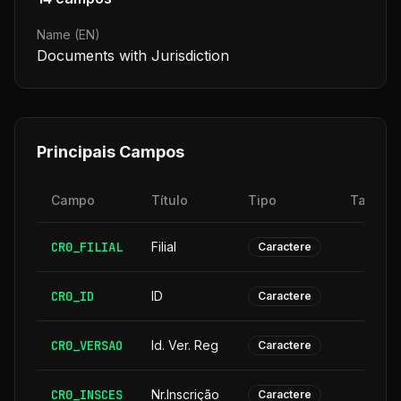
Name (EN)
Documents with Jurisdiction
Principais Campos
Campo
Título
Tipo
Tamanh
CR0_FILIAL
Filial
Caractere
CR0_ID
ID
Caractere
CR0_VERSAO
Id. Ver. Reg
Caractere
CR0_INSCES
Nr.Inscrição
Caractere