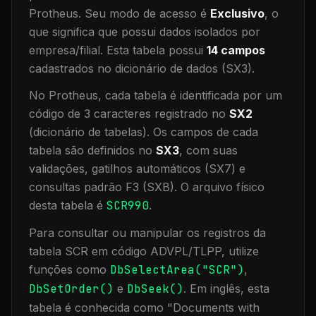
Protheus.
Seu modo de acesso é
Exclusivo
, o
que significa que
possui dados isolados por
empresa/filial
.
Esta tabela possui
14
campos
cadastrados no dicionário de dados (SX3).
No Protheus, cada tabela é identificada por um
código de 3 caracteres registrado no
SX2
(dicionário de tabelas). Os campos de cada
tabela são definidos no
SX3
, com suas
validações, gatilhos automáticos (SX7) e
consultas padrão F3 (SXB).
O arquivo físico
desta tabela é
SCR990
.
Para consultar ou manipular os registros da
tabela
SCR
em código ADVPL/TLPP, utilize
funções como
DbSelectArea("
SCR
")
,
DbSetOrder()
e
DbSeek()
.
Em inglês, esta
tabela é conhecida como "
Documents with