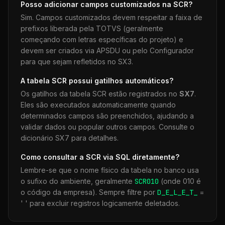
Posso adicionar campos customizados na
SCR
?
Sim. Campos customizados devem respeitar a faixa de
prefixos liberada pela TOTVS (geralmente
começando com letras específicas do projeto) e
devem ser criados via APSDU ou pelo Configurador
para que sejam refletidos no SX3.
A tabela
SCR
possui gatilhos automáticos?
Os gatilhos da tabela
SCR
estão registrados no
SX7
.
Eles são executados automaticamente quando
determinados campos são preenchidos, ajudando a
validar dados ou popular outros campos. Consulte o
dicionário SX7 para detalhes.
Como consultar a
SCR
via SQL diretamente?
Lembre-se que o nome físico da tabela no banco usa
o sufixo do ambiente, geralmente
SCR
010
(onde 010 é
o código da empresa). Sempre filtre por
D_E_L_E_T_
=
' ' para excluir registros logicamente deletados.