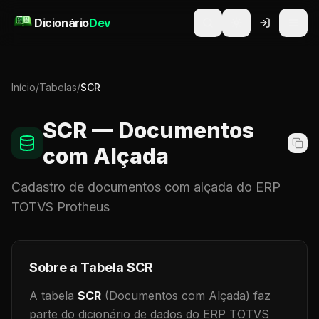
Pular para o conteúdo
Dicionário
Dev
Início
/
Tabelas
/
SCR
SCR
— Documentos
com Alçada
Cadastro de
documentos com alçada
do ERP
TOTVS Protheus
Sobre a Tabela
SCR
A tabela
SCR
(Documentos com Alçada)
faz
parte do dicionário de dados do ERP TOTVS