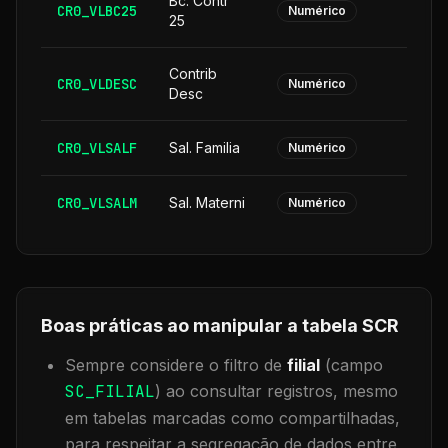
Bc. Contr
CR0_VLBC25
Numérico
25
Contrib
CR0_VLDESC
Numérico
Desc
CR0_VLSALF
Sal. Familia
Numérico
CR0_VLSALM
Sal. Materni
Numérico
Boas práticas ao manipular a tabela
SCR
Sempre considere o filtro de
filial
(campo
SC_FILIAL
) ao consultar registros, mesmo
em tabelas marcadas como compartilhadas,
para respeitar a segregação de dados entre