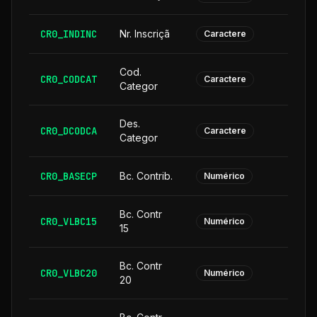
CR0_INDINC
Nr. Inscriçã
Caractere
Cod.
CR0_CODCAT
Caractere
Categor
Des.
CR0_DCODCA
2
Caractere
Categor
CR0_BASECP
Bc. Contrib.
Numérico
Bc. Contr
CR0_VLBC15
Numérico
15
Bc. Contr
CR0_VLBC20
Numérico
20