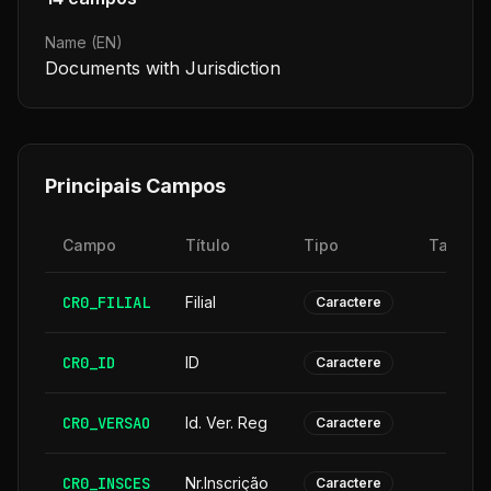
Name (EN)
Documents with Jurisdiction
Principais Campos
Campo
Título
Tipo
Tamanh
CR0_FILIAL
Filial
Caractere
CR0_ID
ID
Caractere
CR0_VERSAO
Id. Ver. Reg
Caractere
CR0_INSCES
Nr.Inscrição
Caractere