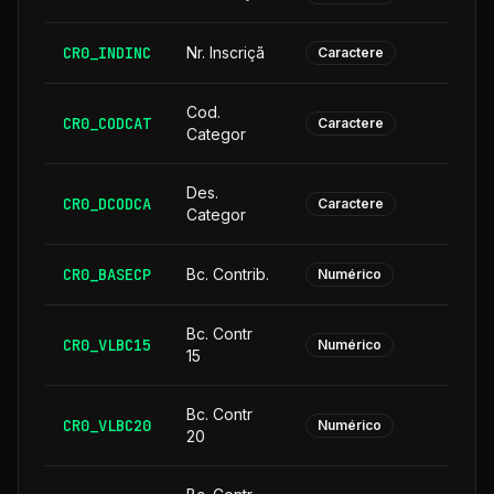
CR0_INDINC
Nr. Inscriçã
Caractere
Cod.
CR0_CODCAT
Caractere
Categor
Des.
CR0_DCODCA
2
Caractere
Categor
CR0_BASECP
Bc. Contrib.
Numérico
Bc. Contr
CR0_VLBC15
Numérico
15
Bc. Contr
CR0_VLBC20
Numérico
20