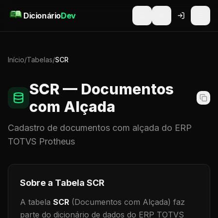
Pular para o conteúdo
Dicionário
Dev
Início
/
Tabelas
/
SCR
SCR
— Documentos
com Alçada
Cadastro de
documentos com alçada
do ERP
TOTVS Protheus
Sobre a Tabela
SCR
A tabela
SCR
(Documentos com Alçada)
faz
parte do dicionário de dados do ERP TOTVS