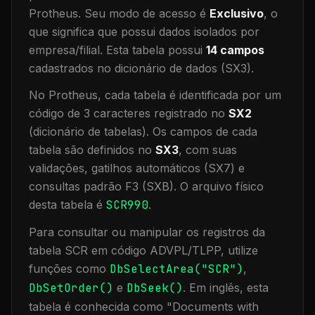
Protheus.
Seu modo de acesso é
Exclusivo
, o
que significa que
possui dados isolados por
empresa/filial
.
Esta tabela possui
14
campos
cadastrados no dicionário de dados (SX3).
No Protheus, cada tabela é identificada por um
código de 3 caracteres registrado no
SX2
(dicionário de tabelas). Os campos de cada
tabela são definidos no
SX3
, com suas
validações, gatilhos automáticos (SX7) e
consultas padrão F3 (SXB).
O arquivo físico
desta tabela é
SCR990
.
Para consultar ou manipular os registros da
tabela
SCR
em código ADVPL/TLPP, utilize
funções como
DbSelectArea("
SCR
")
,
DbSetOrder()
e
DbSeek()
.
Em inglês, esta
tabela é conhecida como "
Documents with