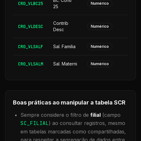
Bc. Contr
CR0_VLBC25
Numérico
25
Contrib
CR0_VLDESC
Numérico
Desc
CR0_VLSALF
Sal. Familia
Numérico
CR0_VLSALM
Sal. Materni
Numérico
Boas práticas ao manipular a tabela
SCR
Sempre considere o filtro de
filial
(campo
SC_FILIAL
) ao consultar registros, mesmo
em tabelas marcadas como compartilhadas,
para respeitar a segregação de dados entre