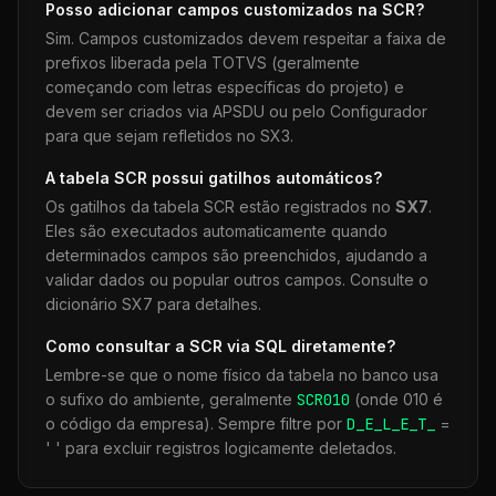
Posso adicionar campos customizados na
SCR
?
Sim. Campos customizados devem respeitar a faixa de
prefixos liberada pela TOTVS (geralmente
começando com letras específicas do projeto) e
devem ser criados via APSDU ou pelo Configurador
para que sejam refletidos no SX3.
A tabela
SCR
possui gatilhos automáticos?
Os gatilhos da tabela
SCR
estão registrados no
SX7
.
Eles são executados automaticamente quando
determinados campos são preenchidos, ajudando a
validar dados ou popular outros campos. Consulte o
dicionário SX7 para detalhes.
Como consultar a
SCR
via SQL diretamente?
Lembre-se que o nome físico da tabela no banco usa
o sufixo do ambiente, geralmente
SCR
010
(onde 010 é
o código da empresa). Sempre filtre por
D_E_L_E_T_
=
' ' para excluir registros logicamente deletados.