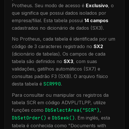
Protheus.
Seu modo de acesso é
Exclusivo
, o
que significa que
possui dados isolados por
empresa/filial
.
Esta tabela possui
14
campos
cadastrados no dicionário de dados (SX3).
No Protheus, cada tabela é identificada por um
código de 3 caracteres registrado no
SX2
(dicionário de tabelas). Os campos de cada
tabela são definidos no
SX3
, com suas
validações, gatilhos automáticos (SX7) e
consultas padrão F3 (SXB).
O arquivo físico
desta tabela é
SCR990
.
Para consultar ou manipular os registros da
tabela
SCR
em código ADVPL/TLPP, utilize
funções como
DbSelectArea("
SCR
")
,
DbSetOrder()
e
DbSeek()
.
Em inglês, esta
tabela é conhecida como "
Documents with