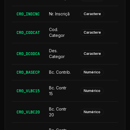
CR0_INDINC
Nr. Inscriçã
Caractere
Cod.
CR0_CODCAT
Caractere
Categor
Des.
CR0_DCODCA
2
Caractere
Categor
CR0_BASECP
Bc. Contrib.
Numérico
Bc. Contr
CR0_VLBC15
Numérico
15
Bc. Contr
CR0_VLBC20
Numérico
20