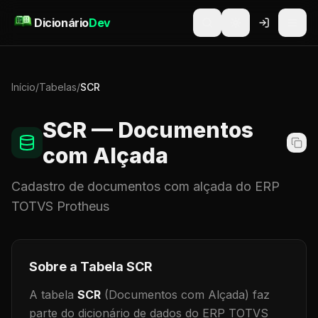
Pular para o conteúdo
Dicionário
Dev
Início
/
Tabelas
/
SCR
SCR
— Documentos
com Alçada
Cadastro de
documentos com alçada
do ERP
TOTVS Protheus
Sobre a Tabela
SCR
A tabela
SCR
(Documentos com Alçada)
faz
parte do dicionário de dados do ERP TOTVS