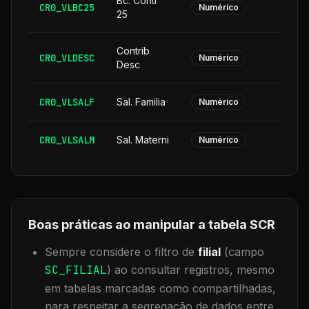
Bc. Contr
CR0_VLBC25
Numérico
25
Contrib
CR0_VLDESC
Numérico
Desc
CR0_VLSALF
Sal. Familia
Numérico
CR0_VLSALM
Sal. Materni
Numérico
Boas práticas ao manipular a tabela
SCR
Sempre considere o filtro de
filial
(campo
SC_FILIAL
) ao consultar registros, mesmo
em tabelas marcadas como compartilhadas,
para respeitar a segregação de dados entre