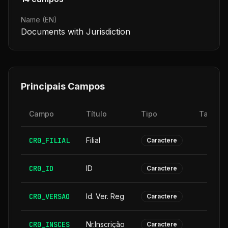
Name (EN)
Documents with Jurisdiction
Principais Campos
Campo
Título
Tipo
Tamanh
CR0_FILIAL
Filial
Caractere
CR0_ID
ID
Caractere
CR0_VERSAO
Id. Ver. Reg
Caractere
CR0_INSCES
Nr.Inscrição
Caractere