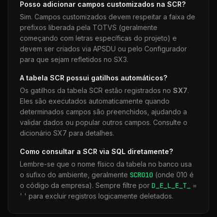
Posso adicionar campos customizados na
SCR
?
Sim. Campos customizados devem respeitar a faixa de
prefixos liberada pela TOTVS (geralmente
começando com letras específicas do projeto) e
devem ser criados via APSDU ou pelo Configurador
para que sejam refletidos no SX3.
A tabela
SCR
possui gatilhos automáticos?
Os gatilhos da tabela
SCR
estão registrados no
SX7
.
Eles são executados automaticamente quando
determinados campos são preenchidos, ajudando a
validar dados ou popular outros campos. Consulte o
dicionário SX7 para detalhes.
Como consultar a
SCR
via SQL diretamente?
Lembre-se que o nome físico da tabela no banco usa
o sufixo do ambiente, geralmente
SCR
010
(onde 010 é
o código da empresa). Sempre filtre por
D_E_L_E_T_
=
' ' para excluir registros logicamente deletados.