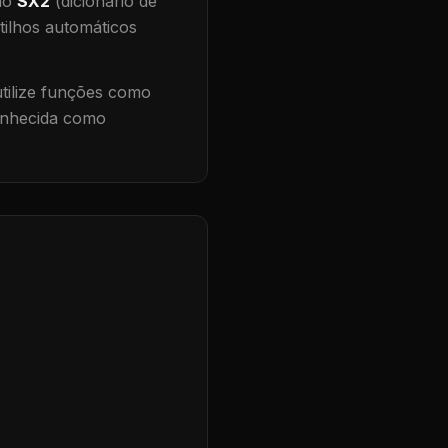
 no
SX2
(dicionário de
tilhos automáticos
ilize funções como
conhecida como