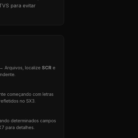
TVS para evitar
 Arquivos, localize
SCR
e
ondente.
ente começando com letras
efletidos no SX3.
uando determinados campos
X7 para detalhes.