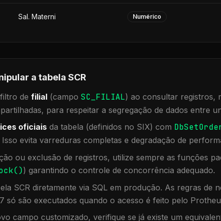
Sal. Materni
Numérico
nipular a tabela
SCR
iltro de
filial
(campo
SC_FILIAL
) ao consultar registros
rtilhadas, para respeitar a segregação de dados entre un
ices oficiais
da tabela (definidos no SIX) com
DbSetOrde
. Isso evita varreduras completas e degradação de perform
ação ou exclusão de registros, utilize sempre as funções 
ock()
) garantindo o controle de concorrência adequado.
bela
SCR
diretamente via SQL em produção. As regras de ne
7 só são executados quando o acesso é feito pelo Protheu
vo campo customizado, verifique se já existe um equivalen