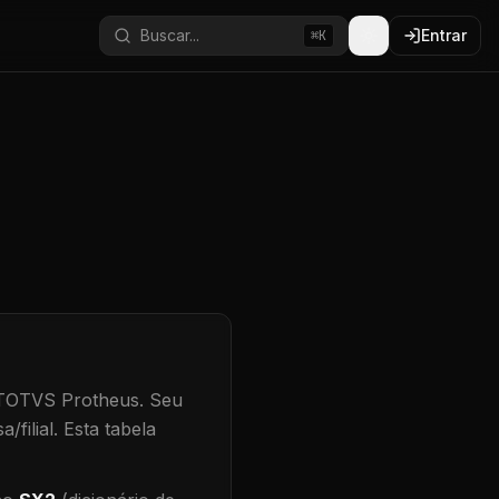
Buscar...
Entrar
⌘K
 TOTVS Protheus.
Seu
/filial
.
Esta tabela