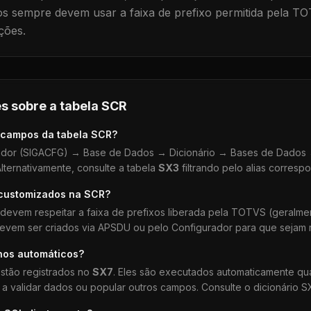
 sempre devem usar a faixa de prefixo permitida pela TO
ções.
s sobre a tabela
SCR
 campos da tabela
SCR
?
dor (SIGACFG) → Base de Dados → Dicionário → Bases de Dados →
lternativamente, consulte a tabela
SX3
filtrando pelo alias corresp
 customizados na
SCR
?
devem respeitar a faixa de prefixos liberada pela TOTVS (geralm
devem ser criados via APSDU ou pelo Configurador para que sejam r
hos automáticos?
stão registrados no
SX7
. Eles são executados automaticamente q
a validar dados ou popular outros campos. Consulte o dicionário S