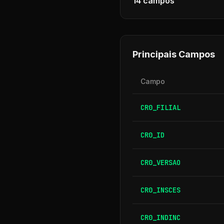
14
campos
Principais Campos
Campo
CR0_FILIAL
CR0_ID
CR0_VERSAO
CR0_INSCES
CR0_INDINC