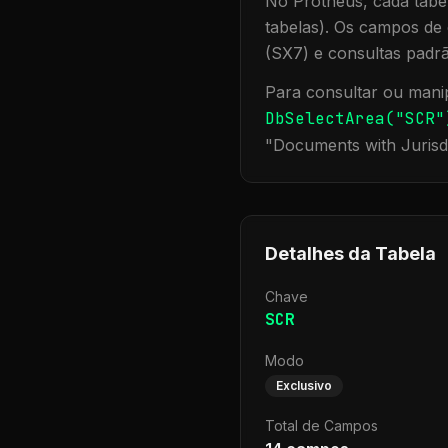
No Protheus, cada tabel
tabelas). Os campos de 
(SX7) e consultas padr
Para consultar ou manip
DbSelectArea("
SCR
"
"
Documents with Jurisd
Detalhes da Tabela
Chave
SCR
Modo
Exclusivo
Total de Campos