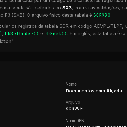
a é identificada por um código de 3 caracteres registrado
cada tabela são definidos no
SX3
, com suas validações, ga
ão F3 (SXB).
O arquivo físico desta tabela é
SCR990
.
ular os registros da tabela
SCR
em código ADVPL/TLPP, ut
)
,
DbSetOrder()
e
DbSeek()
.
Em inglês, esta tabela é 
iction
".
Nome
Documentos com Alçada
Arquivo
SCR990
Name (EN)