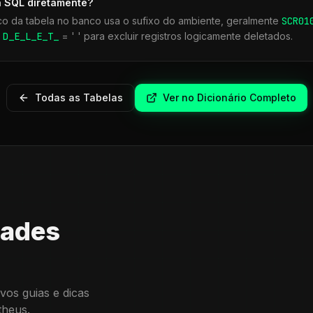
a SQL diretamente?
co da tabela no banco usa o sufixo do ambiente, geralmente
SCR
01
r
D_E_L_E_T_
= ' ' para excluir registros logicamente deletados.
Todas as Tabelas
Ver no Dicionário Completo
dades
vos guias e dicas
theus.