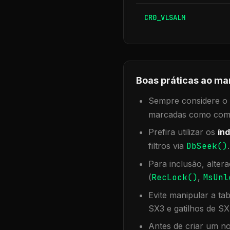
CR0_VLSALM
Boas práticas ao ma
Sempre considere o f
marcadas como compa
Prefira utilizar os
índ
filtros via
DbSeek()
Para inclusão, alter
(
RecLock()
,
MsUnl
Evite manipular a ta
SX3 e gatilhos de SX
Antes de criar um no