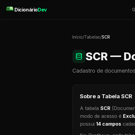
Pular para o conteúdo
Dicionário
Dev
G
Início
/
Tabelas
/
SCR
SCR
— Do
Cadastro de
documentos
Sobre a Tabela
SCR
A tabela
SCR
(Document
modo de acesso é
Excl
possui
14
campos
cadas