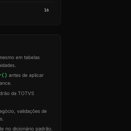
16
, mesmo em tabelas
idades.
r()
antes de aplicar
ance.
padrão da TOTVS
gócio, validações de
s.
te no dicionário padrão.