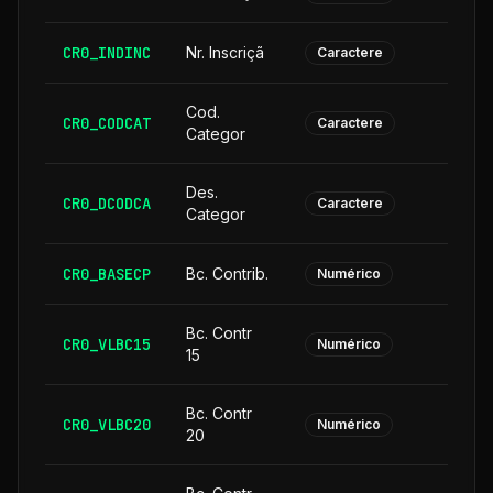
CR0_INDINC
Nr. Inscriçã
Caractere
Cod.
CR0_CODCAT
Caractere
Categor
Des.
CR0_DCODCA
2
Caractere
Categor
CR0_BASECP
Bc. Contrib.
Numérico
Bc. Contr
CR0_VLBC15
Numérico
15
Bc. Contr
CR0_VLBC20
Numérico
20