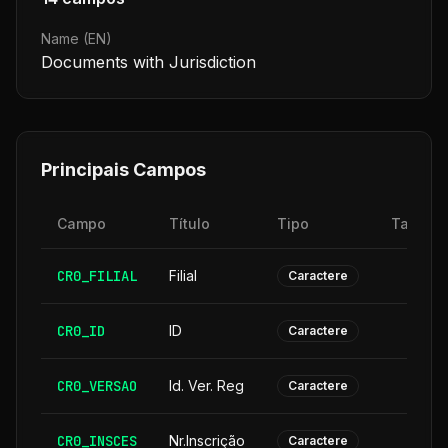
Name (EN)
Documents with Jurisdiction
Principais Campos
Campo
Título
Tipo
Tamanh
CR0_FILIAL
Filial
Caractere
CR0_ID
ID
Caractere
CR0_VERSAO
Id. Ver. Reg
Caractere
CR0_INSCES
Nr.Inscrição
Caractere