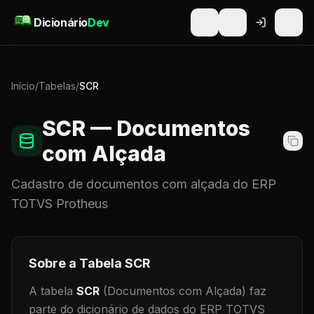
Pular para o conteúdo
Dicionário
Dev
Início
/
Tabelas
/
SCR
SCR
— Documentos
com Alçada
Cadastro de
documentos com alçada
do ERP
TOTVS Protheus
Sobre a Tabela
SCR
A tabela
SCR
(Documentos com Alçada)
faz
parte do dicionário de dados do ERP TOTVS