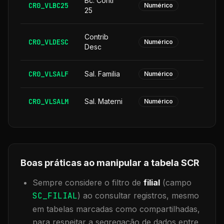
Bc. Contr
CR0_VLBC25
Numérico
25
Contrib
CR0_VLDESC
Numérico
Desc
CR0_VLSALF
Sal. Familia
Numérico
CR0_VLSALM
Sal. Materni
Numérico
Boas práticas ao manipular a tabela
SCR
Sempre considere o filtro de
filial
(campo
SC_FILIAL
) ao consultar registros, mesmo
em tabelas marcadas como compartilhadas,
para respeitar a segregação de dados entre