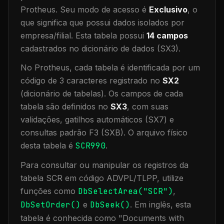
Protheus.
Seu modo de acesso é
Exclusivo
, o
que significa que
possui dados isolados por
empresa/filial
.
Esta tabela possui
14
campos
cadastrados no dicionário de dados (SX3).
No Protheus, cada tabela é identificada por um
código de 3 caracteres registrado no
SX2
(dicionário de tabelas). Os campos de cada
tabela são definidos no
SX3
, com suas
validações, gatilhos automáticos (SX7) e
consultas padrão F3 (SXB).
O arquivo físico
desta tabela é
SCR990
.
Para consultar ou manipular os registros da
tabela
SCR
em código ADVPL/TLPP, utilize
funções como
DbSelectArea("
SCR
")
,
DbSetOrder()
e
DbSeek()
.
Em inglês, esta
tabela é conhecida como "
Documents with