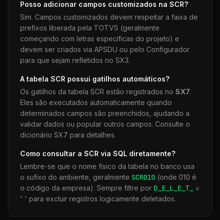
Posso adicionar campos customizados na
SCR
?
Sim. Campos customizados devem respeitar a faixa de
prefixos liberada pela TOTVS (geralmente
começando com letras específicas do projeto) e
devem ser criados via APSDU ou pelo Configurador
para que sejam refletidos no SX3.
A tabela
SCR
possui gatilhos automáticos?
Os gatilhos da tabela
SCR
estão registrados no
SX7
.
Eles são executados automaticamente quando
determinados campos são preenchidos, ajudando a
validar dados ou popular outros campos. Consulte o
dicionário SX7 para detalhes.
Como consultar a
SCR
via SQL diretamente?
Lembre-se que o nome físico da tabela no banco usa
o sufixo do ambiente, geralmente
SCR
010
(onde 010 é
o código da empresa). Sempre filtre por
D_E_L_E_T_
=
' ' para excluir registros logicamente deletados.