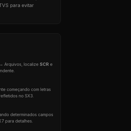
TVS para evitar
 Arquivos, localize
SCR
e
ondente.
ente começando com letras
efletidos no SX3.
uando determinados campos
X7 para detalhes.