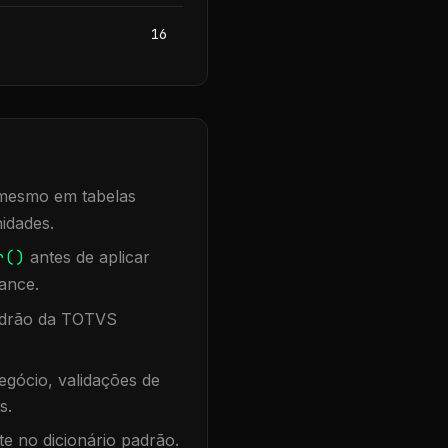
16
, mesmo em tabelas
idades.
r()
antes de aplicar
ance.
padrão da TOTVS
gócio, validações de
s.
te no dicionário padrão.