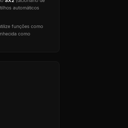
 no
SX2
(dicionário de
tilhos automáticos
ilize funções como
conhecida como