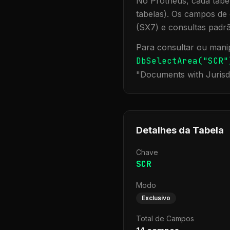
No Protheus, cada tabel
tabelas). Os campos de 
(SX7) e consultas padr
Para consultar ou manip
DbSelectArea("
SCR
"
"
Documents with Jurisd
Detalhes da Tabela
Chave
SCR
Modo
Exclusivo
Total de Campos