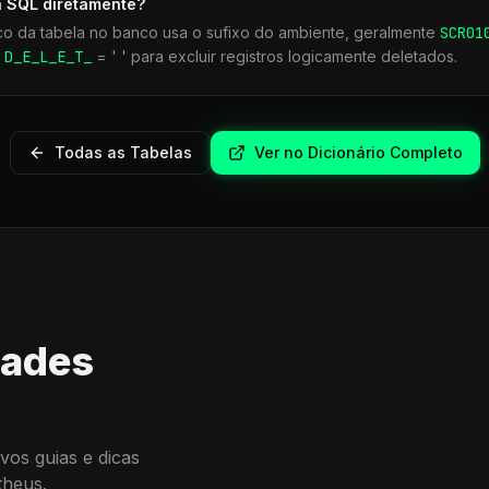
a SQL diretamente?
co da tabela no banco usa o sufixo do ambiente, geralmente
SCR
01
r
D_E_L_E_T_
= ' ' para excluir registros logicamente deletados.
Todas as Tabelas
Ver no Dicionário Completo
dades
vos guias e dicas
theus.