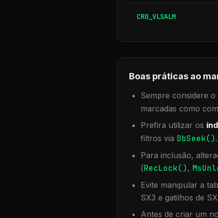
CR0_VLSALM
Boas práticas ao ma
Sempre considere o f
marcadas como compa
Prefira utilizar os
índ
filtros via
DbSeek()
Para inclusão, alter
(
RecLock()
,
MsUnl
Evite manipular a ta
SX3 e gatilhos de SX
Antes de criar um no