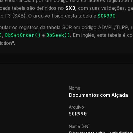
a é identificada por um código de 3 caracteres registrado
cada tabela são definidos no
SX3
, com suas validações, ga
ão F3 (SXB).
O arquivo físico desta tabela é
SCR990
.
ular os registros da tabela
SCR
em código ADVPL/TLPP, ut
)
,
DbSetOrder()
e
DbSeek()
.
Em inglês, esta tabela é 
iction
".
Nome
Documentos com Alçada
Arquivo
SCR990
Name (EN)