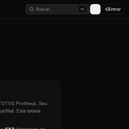
Buscar...
Entrar
⌘K
 TOTVS Protheus.
Seu
/filial
.
Esta tabela