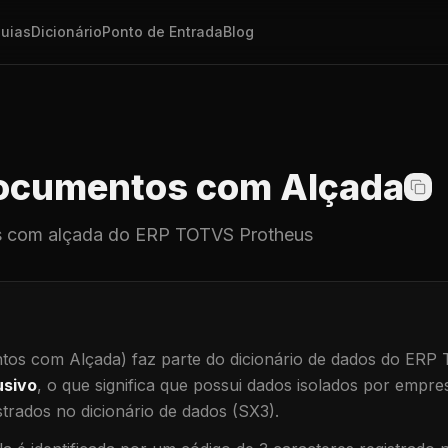
uias
Dicionário
Ponto de Entrada
Blog
cumentos com Alçada
 com alçada
do ERP TOTVS Protheus
os com Alçada)
faz parte do dicionário de dados do ERP
usivo
, o que significa que
possui dados isolados por empresa
trados no dicionário de dados (SX3).