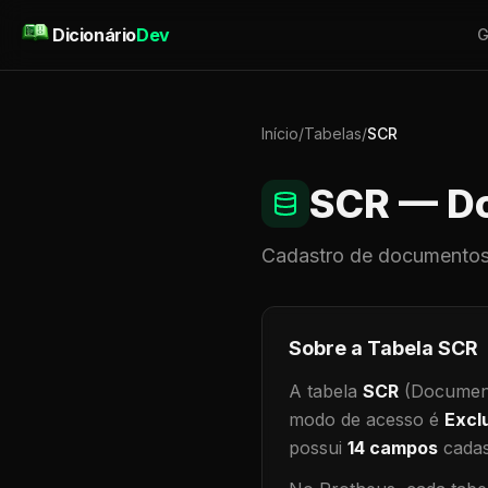
Pular para o conteúdo
Dicionário
Dev
G
Início
/
Tabelas
/
SCR
SCR
— Do
Cadastro de
documentos
Sobre a Tabela
SCR
A tabela
SCR
(Document
modo de acesso é
Excl
possui
14
campos
cadas