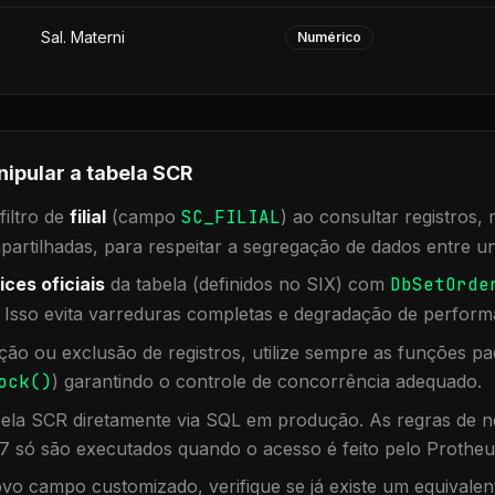
Sal. Materni
Numérico
nipular a tabela
SCR
iltro de
filial
(campo
SC_FILIAL
) ao consultar registros
rtilhadas, para respeitar a segregação de dados entre un
ices oficiais
da tabela (definidos no SIX) com
DbSetOrde
. Isso evita varreduras completas e degradação de perform
ação ou exclusão de registros, utilize sempre as funções 
ock()
) garantindo o controle de concorrência adequado.
bela
SCR
diretamente via SQL em produção. As regras de ne
7 só são executados quando o acesso é feito pelo Protheu
vo campo customizado, verifique se já existe um equivalen