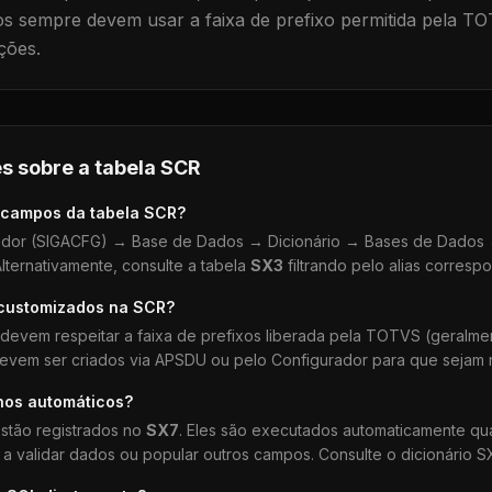
 sempre devem usar a faixa de prefixo permitida pela TO
ções.
s sobre a tabela
SCR
 campos da tabela
SCR
?
dor (SIGACFG) → Base de Dados → Dicionário → Bases de Dados →
lternativamente, consulte a tabela
SX3
filtrando pelo alias corresp
 customizados na
SCR
?
devem respeitar a faixa de prefixos liberada pela TOTVS (geralm
devem ser criados via APSDU ou pelo Configurador para que sejam r
hos automáticos?
stão registrados no
SX7
. Eles são executados automaticamente q
a validar dados ou popular outros campos. Consulte o dicionário S