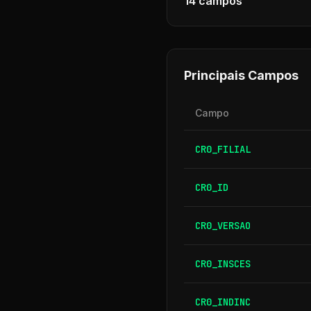
14
campos
Principais Campos
Campo
CR0_FILIAL
CR0_ID
CR0_VERSAO
CR0_INSCES
CR0_INDINC