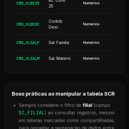
Bc. Contr
CR0_VLBC25
Numérico
25
Contrib
CR0_VLDESC
Numérico
Desc
CR0_VLSALF
Sal. Familia
Numérico
CR0_VLSALM
Sal. Materni
Numérico
Boas práticas ao manipular a tabela
SCR
Sempre considere o filtro de
filial
(campo
SC_FILIAL
) ao consultar registros, mesmo
em tabelas marcadas como compartilhadas,
para respeitar a segregação de dados entre