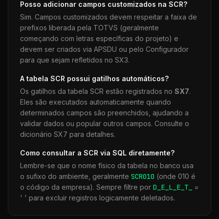
Posso adicionar campos customizados na
SCR
?
Sim. Campos customizados devem respeitar a faixa de
prefixos liberada pela TOTVS (geralmente
começando com letras específicas do projeto) e
devem ser criados via APSDU ou pelo Configurador
para que sejam refletidos no SX3.
A tabela
SCR
possui gatilhos automáticos?
Os gatilhos da tabela
SCR
estão registrados no
SX7
.
Eles são executados automaticamente quando
determinados campos são preenchidos, ajudando a
validar dados ou popular outros campos. Consulte o
dicionário SX7 para detalhes.
Como consultar a
SCR
via SQL diretamente?
Lembre-se que o nome físico da tabela no banco usa
o sufixo do ambiente, geralmente
SCR
010
(onde 010 é
o código da empresa). Sempre filtre por
D_E_L_E_T_
=
' ' para excluir registros logicamente deletados.