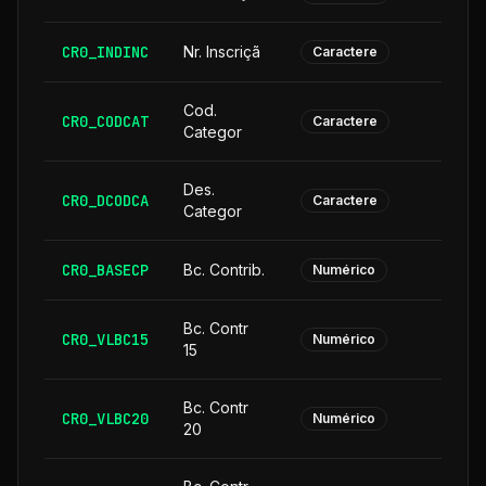
CR0_INDINC
Nr. Inscriçã
Caractere
Cod.
CR0_CODCAT
Caractere
Categor
Des.
CR0_DCODCA
2
Caractere
Categor
CR0_BASECP
Bc. Contrib.
Numérico
Bc. Contr
CR0_VLBC15
Numérico
15
Bc. Contr
CR0_VLBC20
Numérico
20