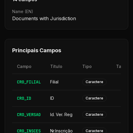
Name (EN)
Documents with Jurisdiction
Principais Campos
Campo
Título
Tipo
Tamanh
CR0_FILIAL
Filial
Caractere
CR0_ID
ID
Caractere
CR0_VERSAO
Id. Ver. Reg
Caractere
CR0_INSCES
Nr.Inscrição
Caractere