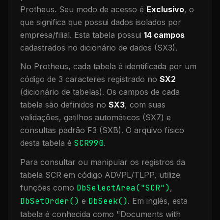
Protheus.
Seu modo de acesso é
Exclusivo
, o
que significa que
possui dados isolados por
empresa/filial
.
Esta tabela possui
14
campos
cadastrados no dicionário de dados (SX3).
No Protheus, cada tabela é identificada por um
código de 3 caracteres registrado no
SX2
(dicionário de tabelas). Os campos de cada
tabela são definidos no
SX3
, com suas
validações, gatilhos automáticos (SX7) e
consultas padrão F3 (SXB).
O arquivo físico
desta tabela é
SCR990
.
Para consultar ou manipular os registros da
tabela
SCR
em código ADVPL/TLPP, utilize
funções como
DbSelectArea("
SCR
")
,
DbSetOrder()
e
DbSeek()
.
Em inglês, esta
tabela é conhecida como "
Documents with