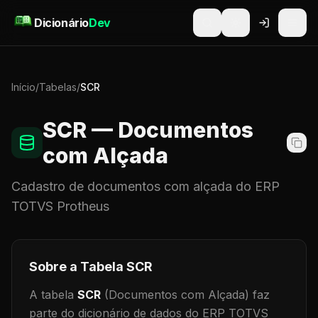
Pular para o conteúdo
Dicionário
Dev
Início
/
Tabelas
/
SCR
SCR
— Documentos
com Alçada
Cadastro de
documentos com alçada
do ERP
TOTVS Protheus
Sobre a Tabela
SCR
A tabela
SCR
(Documentos com Alçada)
faz
parte do dicionário de dados do ERP TOTVS