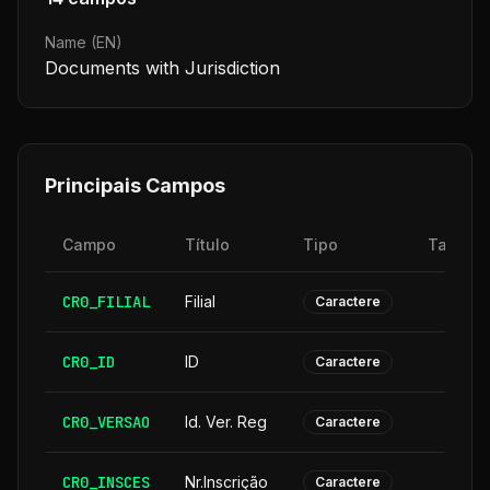
Name (EN)
Documents with Jurisdiction
Principais Campos
Campo
Título
Tipo
Tamanh
CR0_FILIAL
Filial
Caractere
CR0_ID
ID
Caractere
CR0_VERSAO
Id. Ver. Reg
Caractere
CR0_INSCES
Nr.Inscrição
Caractere