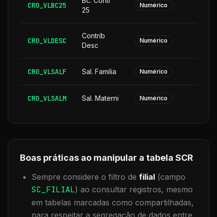
Bc. Contr
CR0_VLBC25
Numérico
25
Contrib
CR0_VLDESC
Numérico
Desc
CR0_VLSALF
Sal. Familia
Numérico
CR0_VLSALM
Sal. Materni
Numérico
Boas práticas ao manipular a tabela
SCR
Sempre considere o filtro de
filial
(campo
SC_FILIAL
) ao consultar registros, mesmo
em tabelas marcadas como compartilhadas,
para respeitar a segregação de dados entre