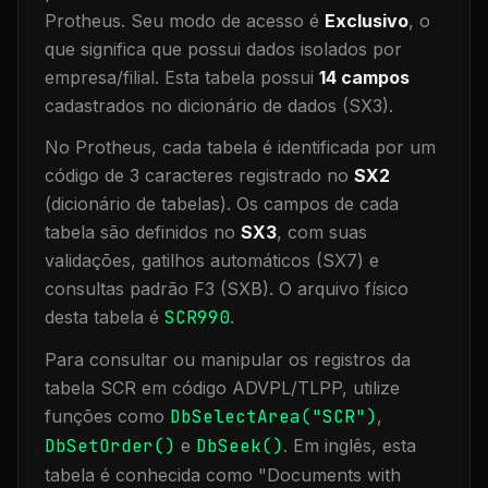
Protheus.
Seu modo de acesso é
Exclusivo
, o
que significa que
possui dados isolados por
empresa/filial
.
Esta tabela possui
14
campos
cadastrados no dicionário de dados (SX3).
No Protheus, cada tabela é identificada por um
código de 3 caracteres registrado no
SX2
(dicionário de tabelas). Os campos de cada
tabela são definidos no
SX3
, com suas
validações, gatilhos automáticos (SX7) e
consultas padrão F3 (SXB).
O arquivo físico
desta tabela é
SCR990
.
Para consultar ou manipular os registros da
tabela
SCR
em código ADVPL/TLPP, utilize
funções como
DbSelectArea("
SCR
")
,
DbSetOrder()
e
DbSeek()
.
Em inglês, esta
tabela é conhecida como "
Documents with