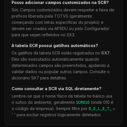
Posso adicionar campos customizados na
SCR
?
Sim. Campos customizados devem respeitar a faixa de
prefixos liberada pela TOTVS (geralmente
começando com letras específicas do projeto) e
devem ser criados via APSDU ou pelo Configurador
para que sejam refletidos no SX3.
A tabela
SCR
possui gatilhos automáticos?
Os gatilhos da tabela
SCR
estão registrados no
SX7
.
Eles são executados automaticamente quando
determinados campos são preenchidos, ajudando a
validar dados ou popular outros campos. Consulte o
dicionário SX7 para detalhes.
Como consultar a
SCR
via SQL diretamente?
Lembre-se que o nome físico da tabela no banco usa
o sufixo do ambiente, geralmente
SCR
010
(onde 010 é
o código da empresa). Sempre filtre por
D_E_L_E_T_
=
' ' para excluir registros logicamente deletados.