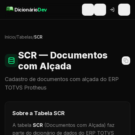
Pular para o conteúdo
Dicionário
Dev
Início
/
Tabelas
/
SCR
SCR
— Documentos
com Alçada
Cadastro de
documentos com alçada
do ERP
TOTVS Protheus
Sobre a Tabela
SCR
A tabela
SCR
(Documentos com Alçada)
faz
parte do dicionário de dados do ERP TOTVS