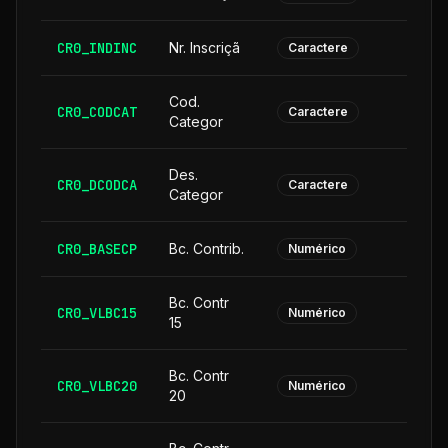
CR0_INDINC
Nr. Inscriçã
Caractere
Cod.
CR0_CODCAT
Caractere
Categor
Des.
CR0_DCODCA
2
Caractere
Categor
CR0_BASECP
Bc. Contrib.
Numérico
Bc. Contr
CR0_VLBC15
Numérico
15
Bc. Contr
CR0_VLBC20
Numérico
20