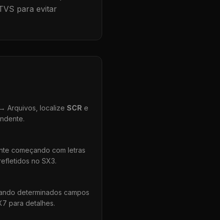
TVS para evitar
 Arquivos, localize
SCR
e
ondente.
ente começando com letras
efletidos no SX3.
uando determinados campos
X7 para detalhes.