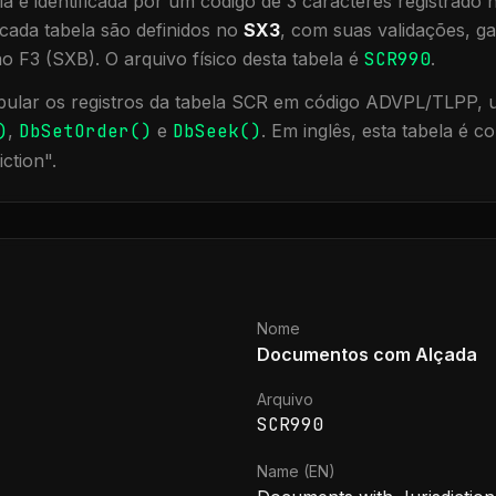
a é identificada por um código de 3 caracteres registrado
cada tabela são definidos no
SX3
, com suas validações, ga
ão F3 (SXB).
O arquivo físico desta tabela é
SCR990
.
ular os registros da tabela
SCR
em código ADVPL/TLPP, ut
)
,
DbSetOrder()
e
DbSeek()
.
Em inglês, esta tabela é 
iction
".
Nome
Documentos com Alçada
Arquivo
SCR990
Name (EN)