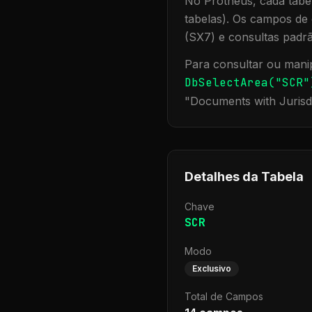
No Protheus, cada tabel
tabelas). Os campos de 
(SX7) e consultas padr
Para consultar ou manip
DbSelectArea("
SCR
"
"
Documents with Jurisd
Detalhes da Tabela
Chave
SCR
Modo
Exclusivo
Total de Campos