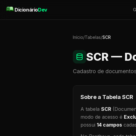
Pular para o conteúdo
Dicionário
Dev
G
Início
/
Tabelas
/
SCR
SCR
— Do
Cadastro de
documentos
Sobre a Tabela
SCR
A tabela
SCR
(Document
modo de acesso é
Excl
possui
14
campos
cadas