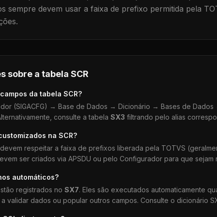
 sempre devem usar a faixa de prefixo permitida pela TO
ções.
s sobre a tabela
SCR
 campos da tabela
SCR
?
dor (SIGACFG) → Base de Dados → Dicionário → Bases de Dados →
lternativamente, consulte a tabela
SX3
filtrando pelo alias corresp
 customizados na
SCR
?
devem respeitar a faixa de prefixos liberada pela TOTVS (geralm
devem ser criados via APSDU ou pelo Configurador para que sejam r
hos automáticos?
stão registrados no
SX7
. Eles são executados automaticamente q
a validar dados ou popular outros campos. Consulte o dicionário S