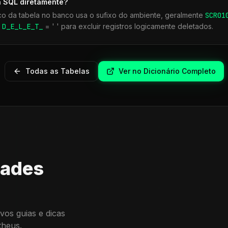
a SQL diretamente?
co da tabela no banco usa o sufixo do ambiente, geralmente
SCR
01
r
D_E_L_E_T_
= ' ' para excluir registros logicamente deletados.
Todas as Tabelas
Ver no Dicionário Completo
dades
vos guias e dicas
theus.