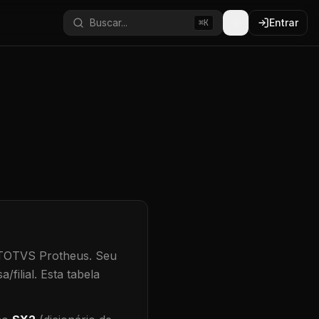
Buscar...
Entrar
⌘K
 TOTVS Protheus.
Seu
/filial
.
Esta tabela