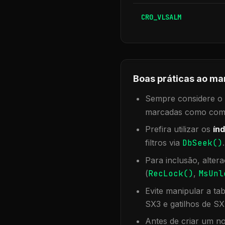
CR0_VLSALM
Boas práticas ao ma
Sempre considere o f
marcadas como compa
Prefira utilizar os
índ
filtros via
DbSeek()
Para inclusão, alter
(
RecLock()
,
MsUnl
Evite manipular a ta
SX3 e gatilhos de SX
Antes de criar um no