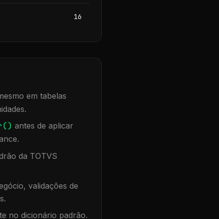
16
, mesmo em tabelas
idades.
r()
antes de aplicar
ance.
padrão da TOTVS
gócio, validações de
s.
te no dicionário padrão.