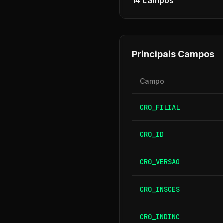
14
campos
Principais Campos
Campo
CR0_FILIAL
CR0_ID
CR0_VERSAO
CR0_INSCES
CR0_INDINC