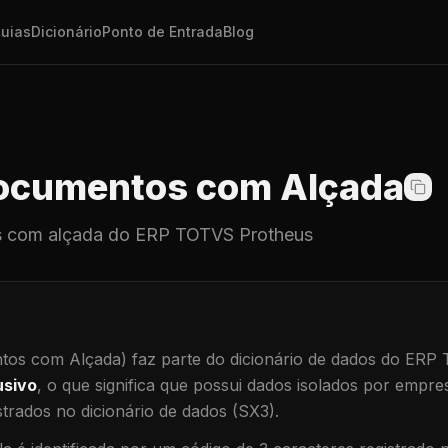
uias
Dicionário
Ponto de Entrada
Blog
cumentos com Alçada
 com alçada
do ERP TOTVS Protheus
os com Alçada)
faz parte do dicionário de dados do ERP
usivo
, o que significa que
possui dados isolados por empresa
trados no dicionário de dados (SX3).