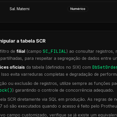
Sal. Materni
Numérico
nipular a tabela
SCR
iltro de
filial
(campo
SC_FILIAL
) ao consultar registros
rtilhadas, para respeitar a segregação de dados entre un
ices oficiais
da tabela (definidos no SIX) com
DbSetOrde
. Isso evita varreduras completas e degradação de perform
ação ou exclusão de registros, utilize sempre as funções 
ock()
) garantindo o controle de concorrência adequado.
bela
SCR
diretamente via SQL em produção. As regras de ne
7 só são executados quando o acesso é feito pelo Protheu
vo campo customizado, verifique se já existe um equivalen