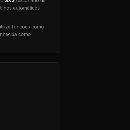
 no
SX2
(dicionário de
tilhos automáticos
ilize funções como
conhecida como